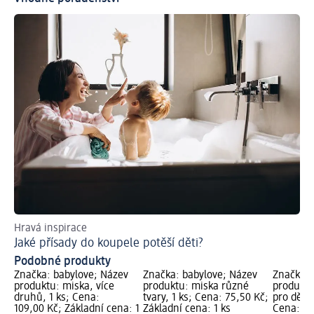
Hravá inspirace
Pra
Jaké přísady do koupele potěší děti?
Kd
Podobné produkty
Značka: babylove; Název
Značka: babylove; Název
Značka: 
produktu: miska, více
produktu: miska různé
produktu:
druhů, 1 ks; Cena:
tvary, 1 ks; Cena: 75,50 Kč;
pro děti 
109,00 Kč; Základní cena: 1
Základní cena: 1 ks
Cena: 18