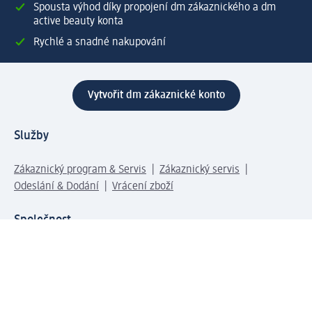
Spousta výhod díky propojení dm zákaznického a dm
active beauty konta
Rychlé a snadné nakupování
Vytvořit dm zákaznické konto
Služby
Zákaznický program & Servis
Zákaznický servis
Odeslání & Dodání
Vrácení zboží
Společnost
O společnosti
Společenská odpovědnost
Kariéra
Press centrum
Svět dm