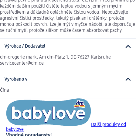
přísavka pevně přilnula k povrchu stolu. ČIŠTĚNÍ: Před prvním a po
každém dalším použití čistěte teplou vodou s jemným mycím
prostředkem a důkladně opláchněte čistou vodou. Nepoužívejte
agresivní čisticí prostředky, tekutý písek ani drátěnky, protože
mohou poškodit povrch. Lze je mýt v myčce nádobí, ale doporučuje
se ruční mytí, protože silikon může časem absorbovat pachy.
Výrobce / Dodavatel
dm-drogerie markt Am dm-Platz 1, DE-76227 Karlsruhe
servicecenter@dm.de
Vyrobeno v
Čína
Další produkty od
babylove
Vhodné poradenství