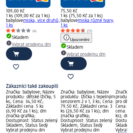
109,00 Kč
75,50 Kč
1 ks (109,00 Kč za 1 ks)
1 ks (75,50 Kč za 1 ks)
babylove
miska, více druhů,
babylove
miska různé tvary,
1 ks
1 ks
(4)
(11)
Skladem
Upozornění
Vybrat prodejnu dm
Skladem
Vybrat prodejnu dm
Zákazníci také zakoupili
Značka: babylove; Název
Značka: babylove; Název
Značka: 
produktu: dětské lžičky, 5
produktu: lžička s tepelným
produktu:
ks; Cena: 34,50 Kč;
senzorem 2 v 1, 3 ks; Cena:
pro děti 
Základní cena: 5 ks
79,50 Kč; Základní cena: 3
Cena: 18
(6,90 Kč za 1 ks); dm
ks (26,50 Kč za 1 ks); dm
cena: 1 k
značka grafika;
značka grafika;
ks); dm 
Dostupnost: Status zelený
Dostupnost: Status zelený
Dostupno
Skladem, Status šedý
Skladem, Status šedý
Skladem,
Vybrat prodejnu dm
Vybrat prodejnu dm
Vybrat p