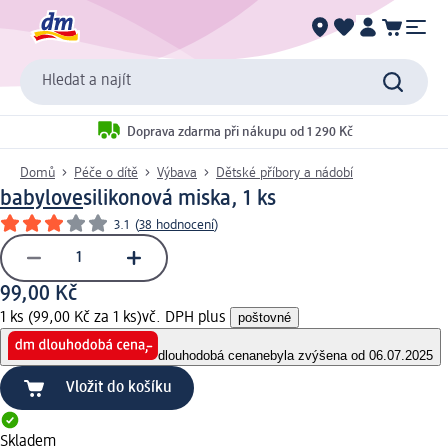
Hledat a najít
Doprava zdarma při nákupu od 1 290 Kč
Domů
Péče o dítě
Výbava
Dětské příbory a nádobí
babylove
silikonová miska, 1 ks
3.1
(
38 hodnocení
)
99,00 Kč
1 ks (99,00 Kč za 1 ks)
vč. DPH plus
poštovné
dlouhodobá cena
nebyla zvýšena od 06.07.2025
Vložit do košíku
Skladem