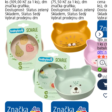
ks (109,00 Kč za 1 ks); dm
(75,50 Kč za 1 ks); dm
cena: 1 k
značka grafika;
značka grafika;
ks); dm 
Dostupnost: Status zelený
Dostupnost: Status zelený
Dostupno
Skladem, Status šedý
Skladem, Status šedý
Skladem,
Vybrat prodejnu dm
Vybrat prodejnu dm
Vybrat p
189,00 K
1 ks (189
babylove
děti na u
Upoz
Skla
Vybra