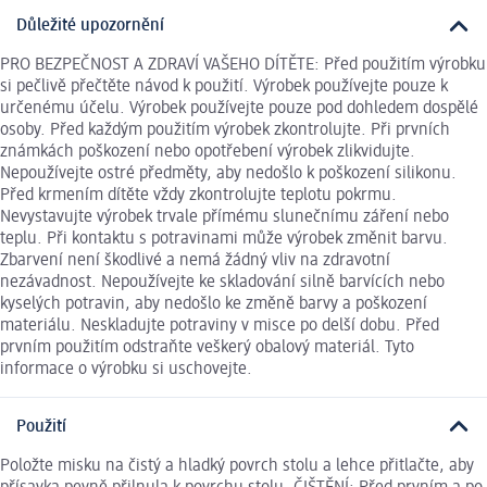
Důležité upozornění
PRO BEZPEČNOST A ZDRAVÍ VAŠEHO DÍTĚTE: Před použitím výrobku
si pečlivě přečtěte návod k použití. Výrobek používejte pouze k
určenému účelu. Výrobek používejte pouze pod dohledem dospělé
osoby. Před každým použitím výrobek zkontrolujte. Při prvních
známkách poškození nebo opotřebení výrobek zlikvidujte.
Nepoužívejte ostré předměty, aby nedošlo k poškození silikonu.
Před krmením dítěte vždy zkontrolujte teplotu pokrmu.
Nevystavujte výrobek trvale přímému slunečnímu záření nebo
teplu. Při kontaktu s potravinami může výrobek změnit barvu.
Zbarvení není škodlivé a nemá žádný vliv na zdravotní
nezávadnost. Nepoužívejte ke skladování silně barvících nebo
kyselých potravin, aby nedošlo ke změně barvy a poškození
materiálu. Neskladujte potraviny v misce po delší dobu. Před
prvním použitím odstraňte veškerý obalový materiál. Tyto
informace o výrobku si uschovejte.
Použití
Položte misku na čistý a hladký povrch stolu a lehce přitlačte, aby