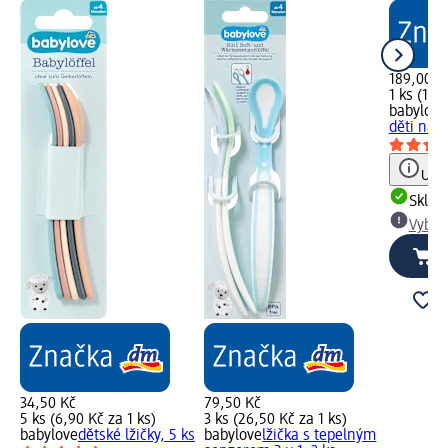
189,00 K
1 ks (189
babylove
děti na u
Upoz
Skla
Vybra
34,50 Kč
79,50 Kč
5 ks (6,90 Kč za 1 ks)
3 ks (26,50 Kč za 1 ks)
babylove
dětské lžičky, 5 ks
babylove
lžička s tepelným