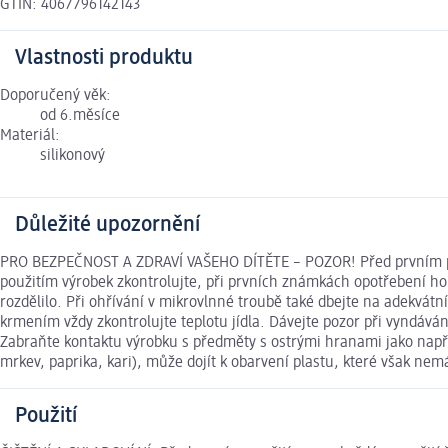
GTIN: 4067796142143
Vlastnosti produktu
Doporučený věk:
od 6.měsíce
Materiál:
silikonový
Důležité upozornění
PRO BEZPEČNOST A ZDRAVÍ VAŠEHO DÍTĚTE – POZOR! Před prvním pou
použitím výrobek zkontrolujte, při prvních známkách opotřebení ho z
rozdělilo. Při ohřívání v mikrovlnné troubě také dbejte na adekvát
krmením vždy zkontrolujte teplotu jídla. Dávejte pozor při vyndáván
Zabraňte kontaktu výrobku s předměty s ostrými hranami jako např. 
mrkev, paprika, kari), může dojít k obarvení plastu, které však nemá
Použití