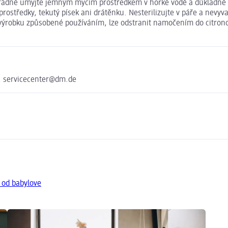
řádně umyjte jemným mycím prostředkem v horké vodě a důkladně op
prostředky, tekutý písek ani drátěnku. Nesterilizujte v páře a nevyv
výrobku způsobené používáním, lze odstranit namočením do citronov
, servicecenter@dm.de
 od babylove