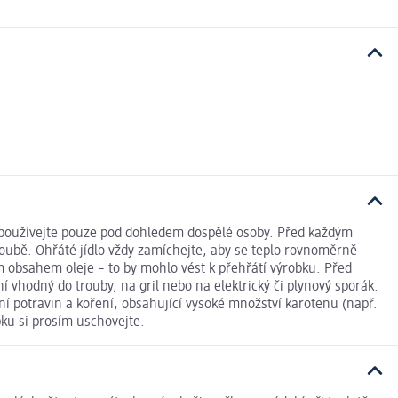
používejte pouze pod dohledem dospělé osoby. Před každým
troubě. Ohřáté jídlo vždy zamíchejte, aby se teplo rovnoměrně
ým obsahem oleje – to by mohlo vést k přehřátí výrobku. Před
 vhodný do trouby, na gril nebo na elektrický či plynový sporák.
í potravin a koření, obsahující vysoké množství karotenu (např.
bku si prosím uschovejte.