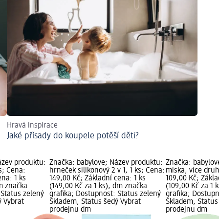
Hravá inspirace
Jaké přísady do koupele potěší děti?
ázev produktu:
Značka: babylove; Název produktu:
Značka: babylov
s; Cena:
hrneček silikonový 2 v 1, 1 ks; Cena:
miska, více druh
ena: 1 ks
149,00 Kč; Základní cena: 1 ks
109,00 Kč; Zákla
dm značka
(149,00 Kč za 1 ks); dm značka
(109,00 Kč za 1 
 Status zelený
grafika; Dostupnost: Status zelený
grafika; Dostupn
ý Vybrat
Skladem, Status šedý Vybrat
Skladem, Status
prodejnu dm
prodejnu dm