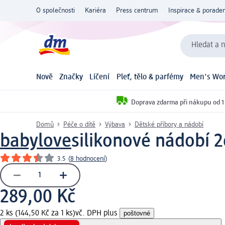
O společnosti
Kariéra
Press centrum
Inspirace & poraden
Hledat a n
Nově
Značky
Líčení
Pleť, tělo & parfémy
Men's Wor
Doprava zdarma při nákupu od 1
Domů
Péče o dítě
Výbava
Dětské příbory a nádobí
babylove
silikonové nádobí 2d
3.5
(
8 hodnocení
)
289,00 Kč
2 ks (144,50 Kč za 1 ks)
vč. DPH plus
poštovné