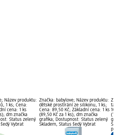
e; Název produktu:
Značka: babylove; Název produktu:
Značka: bab
ů, 1 ks; Cena:
dětské prostírání ze silikonu, 1 ks;
talíř, více 
dní cena: 1 ks
Cena: 89,50 Kč; Základní cena: 1 ks
109,00 Kč; Z
ks); dm značka
(89,50 Kč za 1 ks); dm značka
(109,00 Kč z
ost: Status zelený
grafika; Dostupnost: Status zelený
grafika; Do
 šedý Vybrat
Skladem, Status šedý Vybrat
Skladem, St
prodejnu d