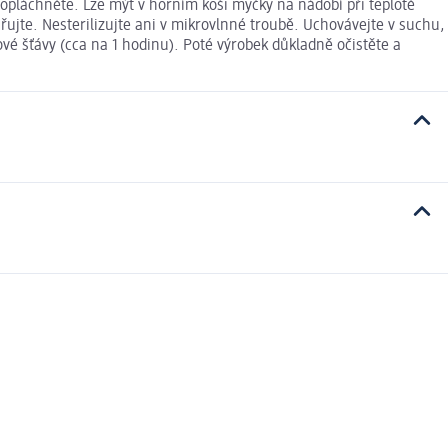
láchněte. Lze mýt v horním koši myčky na nádobí při teplotě
ařujte. Nesterilizujte ani v mikrovlnné troubě. Uchovávejte v suchu,
é šťávy (cca na 1 hodinu). Poté výrobek důkladně očistěte a