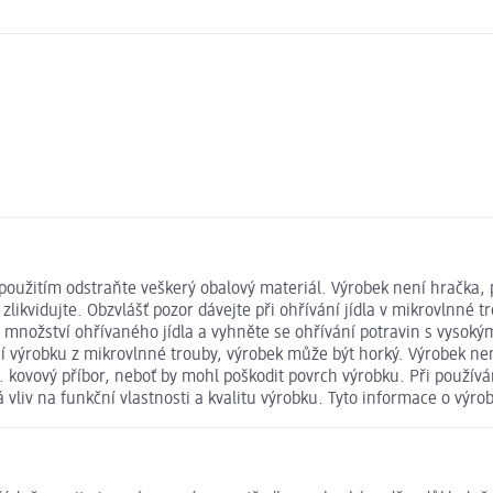
žitím odstraňte veškerý obalový materiál. Výrobek není hračka, 
likvidujte. Obzvlášť pozor dávejte při ohřívání jídla v mikrovlnné 
ní množství ohřívaného jídla a vyhněte se ohřívání potravin s vysok
í výrobku z mikrovlnné trouby, výrobek může být horký. Výrobek není
kovový příbor, neboť by mohl poškodit povrch výrobku. Při používán
 vliv na funkční vlastnosti a kvalitu výrobku. Tyto informace o výro