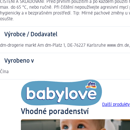
ČIŠTĚNÍ A SKLADOVÁNÍ: Před prvním použitím a po každém použití 
max. do 65 °C, nebo ručně. Při čištění nepoužívejte agresivní mycí 
hygienicky a v bezprašném prostředí. Tip: Mírné pachové změny u 
osušte.
Výrobce / Dodavatel
dm-drogerie markt Am dm-Platz 1, DE-76227 Karlsruhe www.dm.de
Vyrobeno v
Čína
Další produkty
Vhodné poradenství