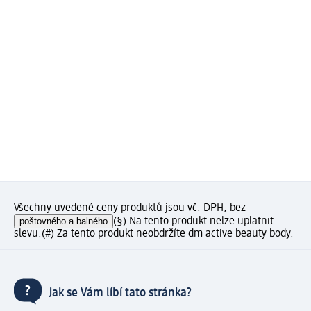
Všechny uvedené ceny produktů jsou vč. DPH, bez
poštovného a balného
(§) Na tento produkt nelze uplatnit
slevu.
(#) Za tento produkt neobdržíte dm active beauty body.
Jak se Vám líbí tato stránka?