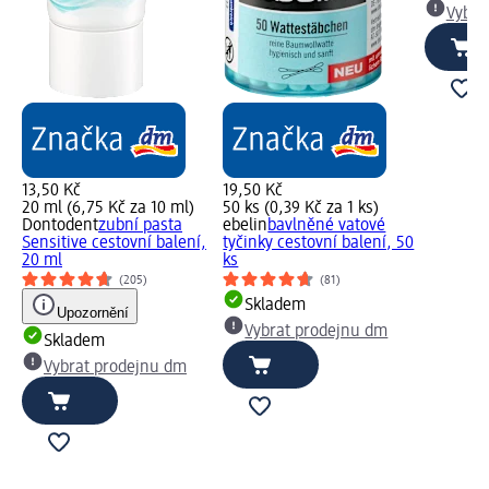
Vybra
13,50 Kč
19,50 Kč
20 ml (6,75 Kč za 10 ml)
50 ks (0,39 Kč za 1 ks)
Dontodent
zubní pasta
ebelin
bavlněné vatové
Sensitive cestovní balení,
tyčinky cestovní balení, 50
20 ml
ks
(205)
(81)
Skladem
Upozornění
Vybrat prodejnu dm
Skladem
Vybrat prodejnu dm