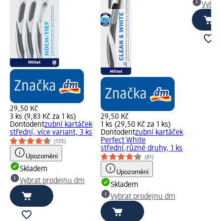
Vybra
29,50 Kč
3 ks (9,83 Kč za 1 ks)
29,50 Kč
Dontodent
zubní kartáček
1 ks (29,50 Kč za 1 ks)
střední, více variant, 3 ks
Dontodent
zubní kartáček
Perfect White
(135)
střední,různé druhy, 1 ks
Upozornění
(81)
Skladem
Upozornění
Vybrat prodejnu dm
Skladem
Vybrat prodejnu dm