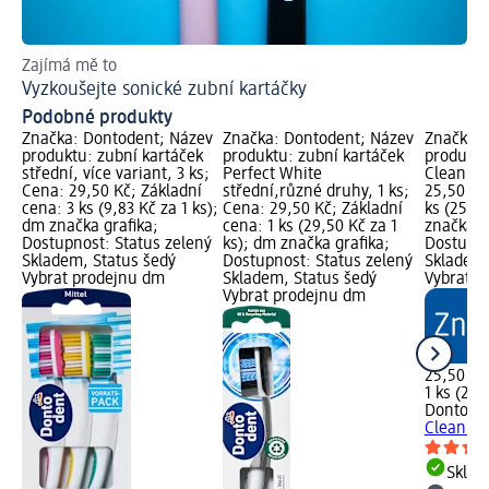
Zajímá mě to
Pra
Vyzkoušejte sonické zubní kartáčky
Ja
Podobné produkty
Značka: Dontodent; Název
Značka: Dontodent; Název
Značka: 
produktu: zubní kartáček
produktu: zubní kartáček
produktu
střední, více variant, 3 ks;
Perfect White
Clean stř
Cena: 29,50 Kč; Základní
střední,různé druhy, 1 ks;
25,50 Kč
cena: 3 ks (9,83 Kč za 1 ks);
Cena: 29,50 Kč; Základní
ks (25,50
dm značka grafika;
cena: 1 ks (29,50 Kč za 1
značka g
Dostupnost: Status zelený
ks); dm značka grafika;
Dostupno
Skladem, Status šedý
Dostupnost: Status zelený
Skladem,
Vybrat prodejnu dm
Skladem, Status šedý
Vybrat p
Vybrat prodejnu dm
25,50 Kč
1 ks (25,
Dontode
Clean stř
Skla