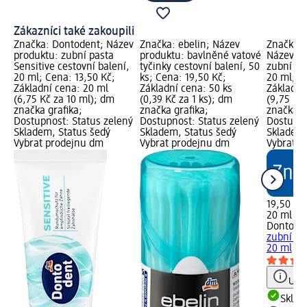
Zákazníci také zakoupili
Značka: Dontodent; Název
Značka: ebelin; Název
Značka:
produktu: zubní pasta
produktu: bavlněné vatové
Název p
Sensitive cestovní balení,
tyčinky cestovní balení, 50
zubní pas
20 ml; Cena: 13,50 Kč;
ks; Cena: 19,50 Kč;
20 ml; C
Základní cena: 20 ml
Základní cena: 50 ks
Základní
(6,75 Kč za 10 ml); dm
(0,39 Kč za 1 ks); dm
(9,75 Kč
značka grafika;
značka grafika;
značka g
Dostupnost: Status zelený
Dostupnost: Status zelený
Dostupno
Skladem, Status šedý
Skladem, Status šedý
Skladem,
Vybrat prodejnu dm
Vybrat prodejnu dm
Vybrat p
19,50 Kč
20 ml (9,
Dontode
zubní pas
20 ml
Upoz
Skla