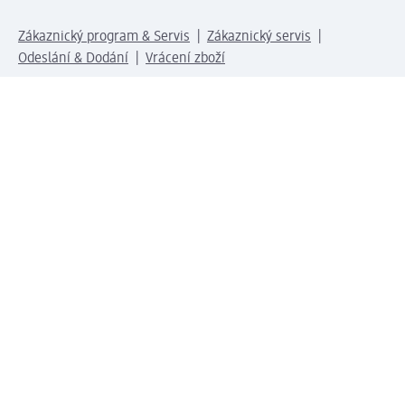
Zákaznický program & Servis
Zákaznický servis
Odeslání & Dodání
Vrácení zboží
Společnost
O společnosti
Společenská odpovědnost
Kariéra
Press centrum
Svět dm
Platební možnosti