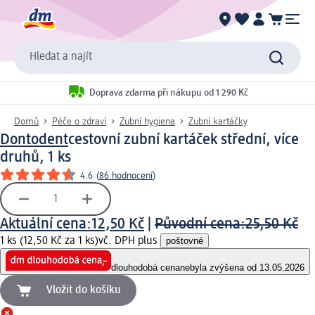
Hledat a najít
Doprava zdarma při nákupu od 1 290 Kč
Domů
Péče o zdraví
Zubní hygiena
Zubní kartáčky
Dontodent
cestovní zubní kartáček střední, více
druhů, 1 ks
4.6
(
86 hodnocení
)
Aktuální cena:
12,50 Kč
|
Původní cena:
25,50 Kč
1 ks (12,50 Kč za 1 ks)
vč. DPH plus
poštovné
dlouhodobá cena
nebyla zvýšena od 13.05.2026
Vložit do košíku