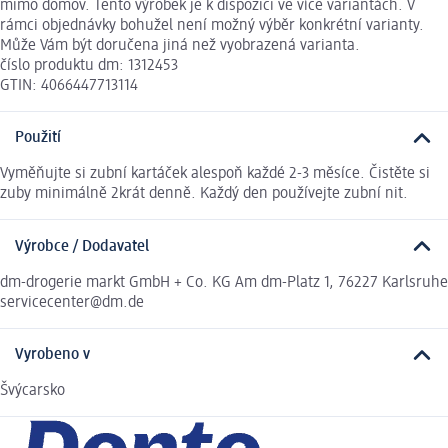
mimo domov. Tento výrobek je k dispozici ve více variantách. V
rámci objednávky bohužel není možný výběr konkrétní varianty.
Může Vám být doručena jiná než vyobrazená varianta.
číslo produktu dm: 1312453
GTIN: 4066447713114
Použití
Vyměňujte si zubní kartáček alespoň každé 2-3 měsíce. Čistěte si
zuby minimálně 2krát denně. Každý den používejte zubní nit.
Výrobce / Dodavatel
dm-drogerie markt GmbH + Co. KG Am dm-Platz 1, 76227 Karlsruhe
servicecenter@dm.de
Vyrobeno v
Švýcarsko