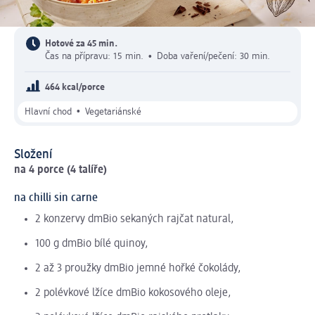
Hotové za 45 min.
Čas na přípravu: 15 min.
•
Doba vaření/pečení: 30 min.
464 kcal/porce
•
Hlavní chod
Vegetariánské
Složení
na 4 porce (4 talíře)
na chilli sin carne
2 konzervy dmBio sekaných rajčat natural,
100 g dmBio bílé quinoy,
2 až 3 proužky dmBio jemné hořké čokolády,
2 polévkové lžíce dmBio kokosového oleje,