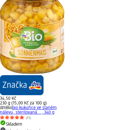
34,50 Kč
230 g (15,00 Kč za 100 g)
dmBio
bio kukuřice ve slaném
nálevu, sterilovaná..., 340 g
(11)
Skladem