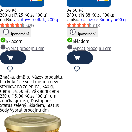
34,50 Kč
34,50 Kč
200 g (17,25 Kč za 100 g)
240 g (14,38 Kč za 100 g)
dmBio
rajčatový protlak, 200 g
dmBio
bio fazole Kidney, 400 g
(239)
(115)
Upozornění
Upozornění
Skladem
Skladem
Vybrat prodejnu dm
Vybrat prodejnu dm
Značka: dmBio; Název produktu:
bio kukuřice ve slaném nálevu,
sterilovaná zelenina, 340 g;
Cena: 34,50 Kč; Základní cena:
230 g (15,00 Kč za 100 g); dm
značka grafika; Dostupnost:
Status zelený Skladem, Status
šedý Vybrat prodejnu dm