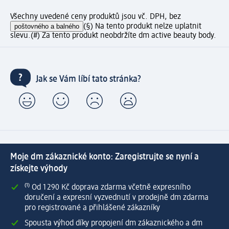
Všechny uvedené ceny produktů jsou vč. DPH, bez
poštovného a balného
(§) Na tento produkt nelze uplatnit
slevu.
(#) Za tento produkt neobdržíte dm active beauty body.
Jak se Vám líbí tato stránka?
Moje dm zákaznické konto: Zaregistrujte se nyní a
získejte výhody
⁽¹⁾ Od 1 290 Kč doprava zdarma včetně expresního
doručení a expresní vyzvednutí v prodejně dm zdarma
pro registrované a přihlášené zákazníky
Spousta výhod díky propojení dm zákaznického a dm