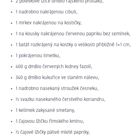
2 polévkové lžíce dmBio rajského protlaku,
1 nadrobno nakrájenou cibuli,
1 mrkev nakrájenou na kostičky,
1 na kousky nakrájenou červenou papriku bez semínek,
1 batát rozkrájený na kostky o velikosti přibližně 1×1 cm,
1 pokrájenou limetku,
400 g dmBio červených kidney fazolí,
340 g dmBio kukuřice ve slaném nálevu,
1 nadrobno nasekaný stroužek česneku,
½ svazku nasekaného čerstvého koriandru,
1 kelímek zakysané smetany,
1 čajovou lžičku římského kmínu,
½ čajové lžičky pálivé mleté papriky,