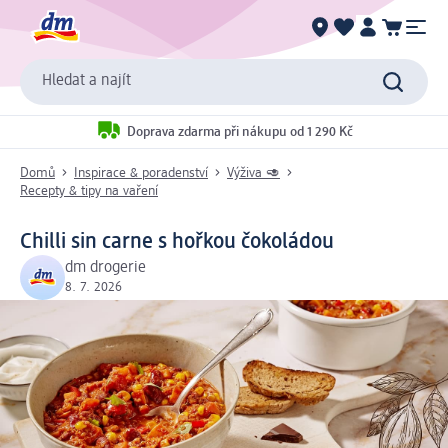
Hledat a najít
Doprava zdarma při nákupu od 1 290 Kč
Domů
Inspirace & poradenství
Výživa 🥑
Recepty & tipy na vaření
Chilli sin carne s hořkou čokoládou
dm drogerie
8. 7. 2026