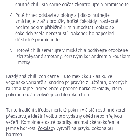
chutné chilli sin carne občas zkontrolujte a promíchejte.
Poté hrnec odstavte z plotny a jídlo ochutnejte.
Vmíchejte 2 až 3 proužky hořké čokolády. Následně
nechte pokrm přibližně 5 minut odstát, dokud se
čokoláda zcela nerozpustí. Nakonec ho naposled
důkladně promíchejte.
Hotové chilli servírujte v miskách a podávejte ozdobené
lžící zakysané smetany, čerstvým koriandrem a kouskem
limetky.
Každý zná chilli con carne. Tuto mexickou klasiku ve
veganské variantě si snadno připravíte z luštěnin, drcených
rajčat a tajné ingredience v podobě hořké čokolády, která
pokrmu dodá neobyčejnou hloubku chuti.
Tento tradiční středoamerický pokrm v čistě rostlinné verzi
představuje ideální volbu pro vydatný oběd nebo hřejivou
večeři. Kombinace ostré papriky, aromatického koření a
jemné hořkosti
čokolády
vytvoří na jazyku dokonalou
harmonii.