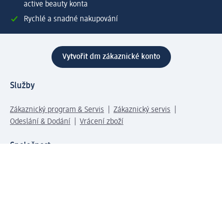
active beauty konta
Rychlé a snadné nakupování
Vytvořit dm zákaznické konto
Služby
Zákaznický program & Servis
Zákaznický servis
Odeslání & Dodání
Vrácení zboží
Společnost
O společnosti
Společenská odpovědnost
Kariéra
Press centrum
Svět dm