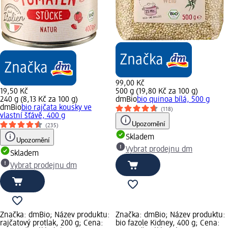
99,00 Kč
19,50 Kč
500 g (19,80 Kč za 100 g)
240 g (8,13 Kč za 100 g)
dmBio
bio quinoa bílá, 500 g
dmBio
bio rajčata kousky ve
(118)
vlastní šťávě, 400 g
Upozornění
(235)
Skladem
Upozornění
Vybrat prodejnu dm
Skladem
Vybrat prodejnu dm
Značka: dmBio; Název produktu:
Značka: dmBio; Název produktu:
rajčatový protlak, 200 g; Cena:
bio fazole Kidney, 400 g; Cena: