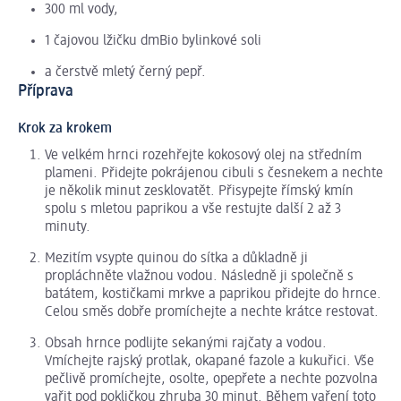
300 ml vody,
1 čajovou lžičku dmBio bylinkové soli
a čerstvě mletý černý pepř.
Příprava
Krok za krokem
Ve velkém hrnci rozehřejte kokosový olej na středním
plameni. Přidejte pokrájenou cibuli s česnekem a nechte
je několik minut zesklovatět. Přisypejte římský kmín
spolu s mletou paprikou a vše restujte další 2 až 3
minuty.
Mezitím vsypte quinou do sítka a důkladně ji
propláchněte vlažnou vodou. Následně ji společně s
batátem, kostičkami mrkve a paprikou přidejte do hrnce.
Celou směs dobře promíchejte a nechte krátce restovat.
Obsah hrnce podlijte sekanými rajčaty a vodou.
Vmíchejte rajský protlak, okapané fazole a kukuřici. Vše
pečlivě promíchejte, osolte, opepřete a nechte pozvolna
vařit pod pokličkou zhruba 30 minut. Během vaření toto