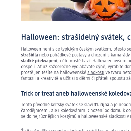
Halloween: strašidelný svátek, c
Halloween není sice typickým českým svátkem, přesto se
strašidla
nebo pohádkové postavy a chození s kamarády o
sladké překvapení
, děti prostě baví. Halloween ovšem nen
dospělí. Ať už každoročně vydlabáváte dýně, vyrábíte d
prostě jen těšíte na halloweenské
sladkosti
ve tvaru neto
fantazii a kreativitě a užít si s dětmi či přáteli spoustu z
Trick or treat aneb halloweenské koledov
Tento původně keltský svátek se slaví
31. října
a je neodmy
čarodějnicemi, ale i koledováním. Chození od domu k do
se do nejrůznějších kostýmů a halloweenské sladkosti v