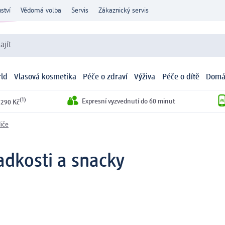
ství
Vědomá volba
Servis
Zákaznický servis
ajít
ld
Vlasová kosmetika
Péče o zdraví
Výživa
Péče o dítě
Domá
(1)
Expresní vyzvednutí do 60 minut
 290 Kč
iče
adkosti a snacky