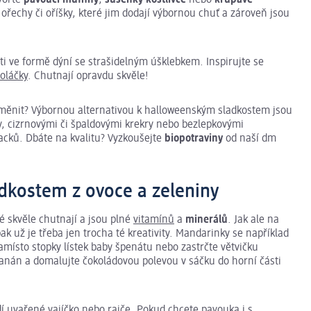
 ořechy či oříšky, které jim dodají výbornou chuť a zároveň jsou
ti ve formě dýní se strašidelným úšklebkem. Inspirujte se
oláčky
. Chutnají opravdu skvěle!
obměnit? Výbornou alternativou k halloweenským sladkostem jsou
y, cizrnovými či špaldovými krekry nebo bezlepkovými
acků. Dbáte na kvalitu? Vyzkoušejte
biopotraviny
od naší dm
dkostem z ovoce a zeleniny
é skvěle chutnají a jsou plné
vitamínů
a
minerálů
. Jak ale na
ak už je třeba jen trocha té kreativity. Mandarinky se například
amísto stopky lístek baby špenátu nebo zastrčte větvičku
banán a domalujte čokoládovou polevou v sáčku do horní části
í uvařené vajíčko nebo rajče. Pokud chcete pavouka i s