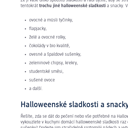
Že jí vaše dítko spoustu sladkostí a rádi byste, aby se s
tentokrát
trochu jiné halloweenské sladkosti
a snacky. V
ovocné a müsli tyčinky,
flapjacky,
želé a ovocné rolky,
čokolády v bio kvalitě,
ovesné a špaldové sušenky,
zeleninové chipsy, krekry,
studentské směsi,
sušené ovoce
a další.
Halloweenské sladkosti a snack
Řešíte, zda se dát do pečení nebo vše potřebné na Hall
vykouzlete v kuchyni domácí halloweenské sladkosti raz
sušenky? Dodejte jim strašidelně roztomilý nádech a vyt