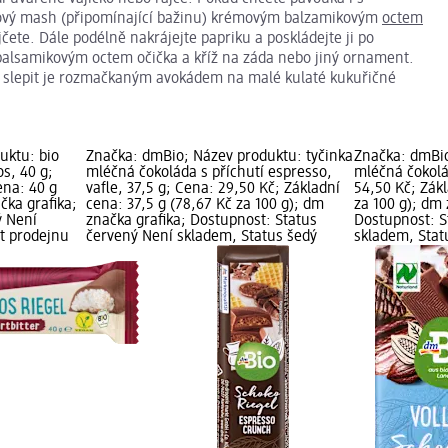
dový mash (připomínající bažinu) krémovým balzamikovým
octem
jčete. Dále podélně nakrájejte papriku a poskládejte ji po
balsamikovým octem očička a kříž na záda nebo jiný ornament.
a slepit je rozmačkaným avokádem na malé kulaté kukuřičné
uktu: bio
Značka: dmBio; Název produktu: tyčinka
Značka: dmBio
s, 40 g;
mléčná čokoláda s příchutí espresso,
mléčná čokolá
ena: 40 g
vafle, 37,5 g; Cena: 29,50 Kč; Základní
54,50 Kč; Zákl
čka grafika;
cena: 37,5 g (78,67 Kč za 100 g); dm
za 100 g); dm 
ý Není
značka grafika; Dostupnost: Status
Dostupnost: S
t prodejnu
červený Není skladem, Status šedý
skladem, Stat