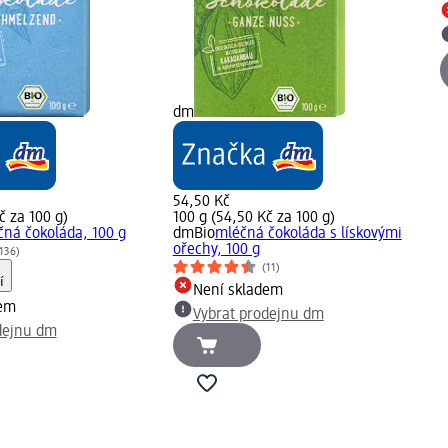
dm
54,50 Kč
č za 100 g)
100 g (54,50 Kč za 100 g)
čná čokoláda, 100 g
dmBio
mléčná čokoláda s lískovými
ořechy, 100 g
136)
(11)
í
Není skladem
dem
Vybrat prodejnu dm
dejnu dm