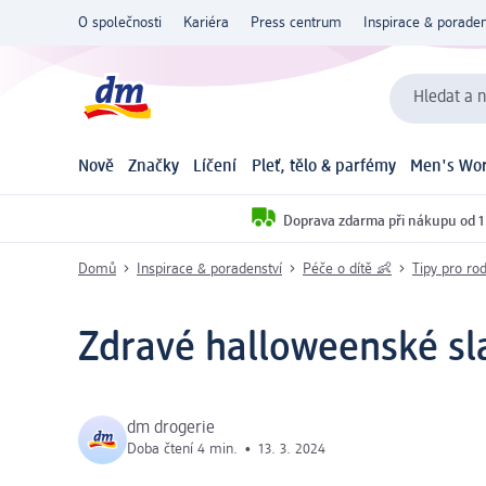
O společnosti
Kariéra
Press centrum
Inspirace & poraden
Hledat a n
Nově
Značky
Líčení
Pleť, tělo & parfémy
Men's Wor
Doprava zdarma při nákupu od 1
Domů
Inspirace & poradenství
Péče o dítě 👶
Tipy pro rod
Zdravé halloweenské sl
dm drogerie
Doba čtení 4 min.
•
13. 3. 2024