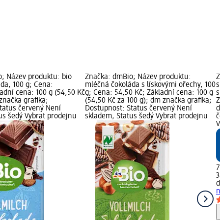
; Název produktu: bio
Značka: dmBio; Název produktu:
Z
da, 100 g; Cena:
mléčná čokoláda s lískovými ořechy, 100
s
adní cena: 100 g (54,50 Kč
g; Cena: 54,50 Kč; Základní cena: 100 g
s
značka grafika;
(54,50 Kč za 100 g); dm značka grafika;
Z
tatus červený Není
Dostupnost: Status červený Není
d
us šedý Vybrat prodejnu
skladem, Status šedý Vybrat prodejnu
č
V
7
3
n