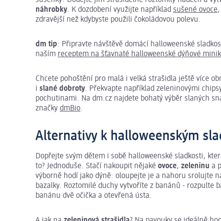
náhrobky
. K dozdobení využijte například
sušené ovoce
,
zdravější než kdybyste použili čokoládovou polevu.
dm tip
: Připravte návštěvě domácí halloweenské sladkos
naším
receptem na šťavnaté halloweenské dýňové minik
Chcete pohoštění pro malá i velká strašidla ještě více 
i
slané dobroty
. Překvapte například zeleninovými chips
pochutinami. Na dm.cz najdete bohatý výběr slaných sn
značky
dmBio
.
Alternativy k halloweenským sla
Dopřejte svým dětem i sobě halloweenské sladkosti, kter
to? Jednoduše. Stačí nakoupit nějaké
ovoce
,
zeleninu
a p
výborně hodí jako dýně: oloupejte je a nahoru srolujte n
bazalky. Roztomilé
duchy vytvoříte z banánů - rozpulte 
banánu dvě očička a otevřená ústa.
A jak na
zeleninová strašidla
? Na pavouky se ideálně hod