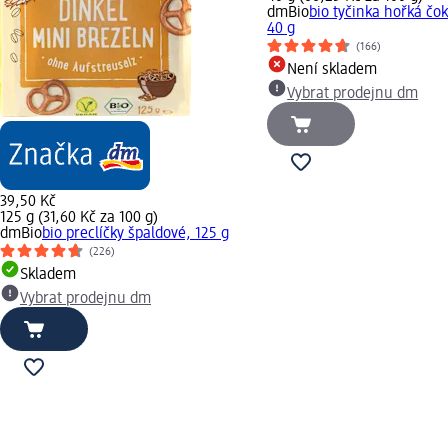
dmBio
bio tyčinka hořká čo
40 g
(166)
Není skladem
Vybrat prodejnu dm
39,50 Kč
125 g (31,60 Kč za 100 g)
dmBio
bio preclíčky špaldové, 125 g
(226)
Skladem
Vybrat prodejnu dm