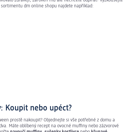
travovalo zdravěji, zároveň mu ale nechcete odpírat? Vyzkoušejte
 sortimentu dm online shopu najdete například:
y: Koupit nebo upéct?
oween prostě nakoupit? Objednejte si vše potřebné z domu a
 dva. Máte oblíbený recept na ovocné muffiny nebo zázvorové
vořte
pavoučí muffiny
,
sušenky kostlivce
nebo
křupavé