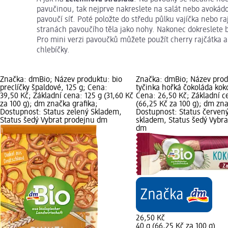
pavučinou, tak nejprve nakreslete na salát nebo avoká
pavoučí síť. Poté položte do středu půlku vajíčka nebo ra
stranách pavoučího těla jako nohy. Nakonec dokreslete 
Pro mini verzi pavoučků můžete použít cherry rajčátka 
chlebíčky.
Značka: dmBio; Název produktu: bio
Značka: dmBio; Název prod
preclíčky špaldové, 125 g; Cena:
tyčinka hořká čokoláda koko
39,50 Kč; Základní cena: 125 g (31,60 Kč
Cena: 26,50 Kč; Základní c
za 100 g); dm značka grafika;
(66,25 Kč za 100 g); dm zna
Dostupnost: Status zelený Skladem,
Dostupnost: Status červen
Status šedý Vybrat prodejnu dm
skladem, Status šedý Vybra
dm
26,50 Kč
40 g (66,25 Kč za 100 g)