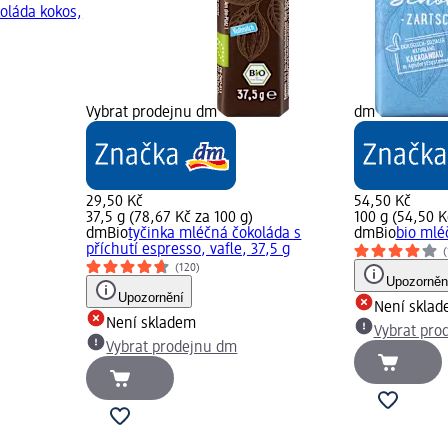
koláda kokos,
Vybrat prodejnu dm
dm
29,50 Kč
54,50 Kč
37,5 g (78,67 Kč za 100 g)
100 g (54,50 K
dmBio
tyčinka mléčná čokoláda s
dmBio
bio mlé
příchutí espresso, vafle, 37,5 g
(
(120)
Upozorněn
Upozornění
Není skla
Není skladem
Vybrat pro
Vybrat prodejnu dm