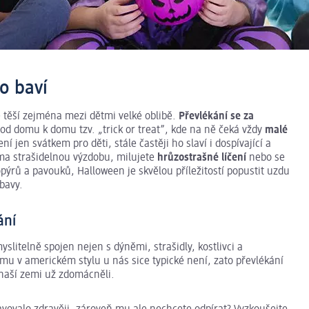
o baví
 těší zejména mezi dětmi velké oblibě.
Převlékání se za
d domu k domu tzv. „trick or treat”, kde na ně čeká vždy
malé
í jen svátkem pro děti, stále častěji ho slaví i dospívající a
oma strašidelnou výzdobu, milujete
hrůzostrašné líčení
nebo se
pýrů a pavouků, Halloween je skvělou příležitostí popustit uzdu
ábavy.
ání
slitelně spojen nejen s dýněmi, strašidly, kostlivci a
mu v americkém stylu u nás sice typické není, zato převlékání
 naší zemi už zdomácněli.