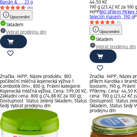
Banán &..., 23 g
44,50 Kč
190 g (23,42 Kč za 100 g
(86)
HiPP
BIO příkrm Mrkev s
Upozornění
telecím masem, 190 g
P
(1)
Skladem
Upozornění
Vybrat prodejnu dm
Skladem
Vybrat prodejnu dm
Značka: HiPP; Název produktu: BIO
Značka: HiPP; Název p
počáteční mléčná kojenecká výživa 1
příkrm Karotka s bram
Combiotik 0m+, 800 g; Právní kategorie:
lososem, 190 g; Právní 
Kojenecká mléčná výživa; Cena: 599,00 Kč;
Příkrmy; Cena: 44,50 K
Základní cena: 800 g (74,88 Kč za 100 g);
cena: 190 g (23,42 Kč z
Dostupnost: Status zelený Skladem, Status
Dostupnost: Status zel
šedý Vybrat prodejnu dm
Skladem, Status šedý V
prodejnu dm