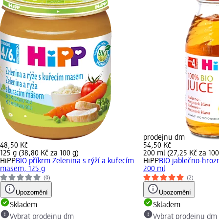
prodejnu dm
48,50 Kč
54,50 Kč
125 g (38,80 Kč za 100 g)
200 ml (27,25 Kč za 100
HiPP
BIO příkrm Zelenina s rýží a kuřecím
HiPP
BIO jablečno-hroz
masem, 125 g
200 ml
(0)
(2)
Upozornění
Upozornění
Skladem
Skladem
Vybrat prodejnu dm
Vybrat prodejnu dm