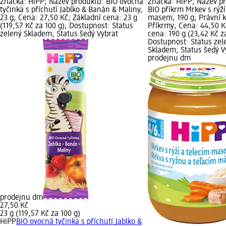
Značka: HiPP; Název produktu: BIO ovocná
Značka: HiPP; Název p
tyčinka s příchutí Jablko & Banán & Maliny,
BIO příkrm Mrkev s rýží
23 g; Cena: 27,50 Kč; Základní cena: 23 g
masem, 190 g; Právní k
(119,57 Kč za 100 g); Dostupnost: Status
Příkrmy; Cena: 44,50 K
zelený Skladem, Status šedý Vybrat
cena: 190 g (23,42 Kč z
Dostupnost: Status zel
Skladem, Status šedý V
prodejnu dm
prodejnu dm
27,50 Kč
23 g (119,57 Kč za 100 g)
HiPP
BIO ovocná tyčinka s příchutí Jablko &