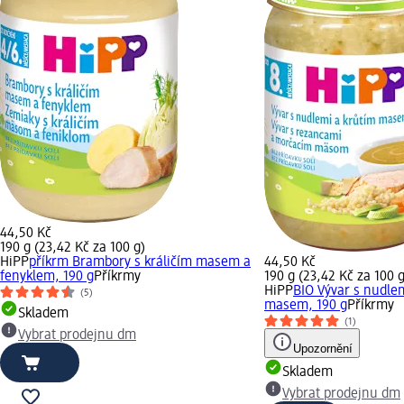
44,50 Kč
190 g (23,42 Kč za 100 g)
HiPP
příkrm Brambory s králičím masem a
44,50 Kč
fenyklem, 190 g
Příkrmy
190 g (23,42 Kč za 100 g
HiPP
BIO Vývar s nudle
(5)
masem, 190 g
Příkrmy
Skladem
(1)
Vybrat prodejnu dm
Upozornění
Skladem
Vybrat prodejnu dm