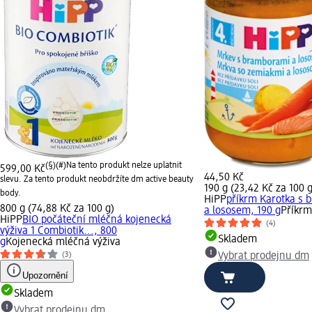
(§)(#)
Na tento produkt nelze uplatnit
599,00 Kč
44,50 Kč
slevu. Za tento produkt neobdržíte dm active beauty
190 g (23,42 Kč za 100 g
body.
HiPP
příkrm Karotka s
800 g (74,88 Kč za 100 g)
a lososem, 190 g
Příkrm
HiPP
BIO počáteční mléčná kojenecká
(4)
výživa 1 Combiotik..., 800
Skladem
g
Kojenecká mléčná výživa
Vybrat prodejnu dm
(3)
Upozornění
Skladem
Vybrat prodejnu dm