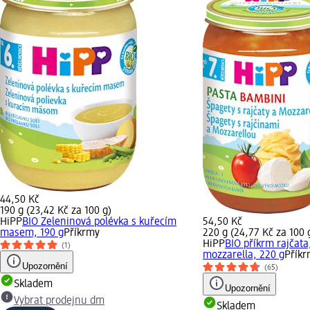
44,50 Kč
190 g (23,42 Kč za 100 g)
HiPP
BIO Zeleninová polévka s kuřecím
54,50 Kč
masem, 190 g
Příkrmy
220 g (24,77 Kč za 100 
HiPP
BIO příkrm rajčata
(1)
mozzarella, 220 g
Přík
Upozornění
(65)
Skladem
Upozornění
Vybrat prodejnu dm
Skladem