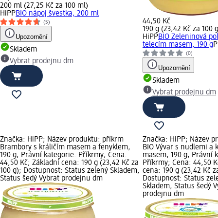
200 ml (27,25 Kč za 100 ml)
HiPP
BIO nápoj švestka, 200 ml
44,50 Kč
(5)
190 g (23,42 Kč za 100 g
Upozornění
HiPP
BIO Zeleninová po
telecím masem, 190 g
P
Skladem
(0)
Vybrat prodejnu dm
Upozornění
Skladem
Vybrat prodejnu dm
Značka: HiPP; Název produktu: příkrm
Značka: HiPP; Název p
Brambory s králičím masem a fenyklem,
BIO Vývar s nudlemi a 
190 g; Právní kategorie: Příkrmy; Cena:
masem, 190 g; Právní k
44,50 Kč; Základní cena: 190 g (23,42 Kč za
Příkrmy; Cena: 44,50 K
100 g); Dostupnost: Status zelený Skladem,
cena: 190 g (23,42 Kč z
Status šedý Vybrat prodejnu dm
Dostupnost: Status zel
Skladem, Status šedý V
prodejnu dm