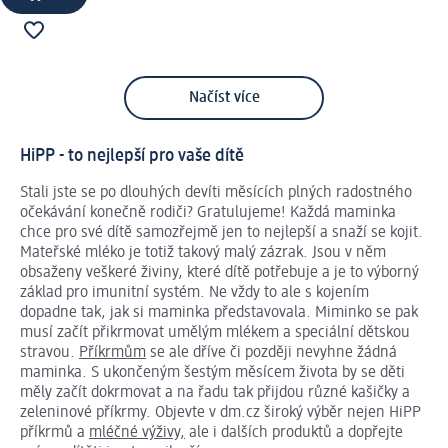
Načíst více
HiPP - to nejlepší pro vaše dítě
Stali jste se po dlouhých devíti měsících plných radostného
očekávání konečně rodiči? Gratulujeme! Každá maminka
chce pro své dítě samozřejmě jen to nejlepší a snaží se kojit.
Mateřské mléko je totiž takový malý zázrak. Jsou v něm
obsaženy veškeré živiny, které dítě potřebuje a je to výborný
základ pro imunitní systém. Ne vždy to ale s kojením
dopadne tak, jak si maminka představovala. Miminko se pak
musí začít přikrmovat umělým mlékem a speciální dětskou
stravou.
Příkrmům
se ale dříve či později nevyhne žádná
maminka. S ukončeným šestým měsícem života by se děti
měly začít dokrmovat a na řadu tak přijdou různé kašičky a
zeleninové příkrmy. Objevte v dm.cz široký výběr nejen HiPP
příkrmů a
mléčné výživy,
ale i dalších produktů a dopřejte