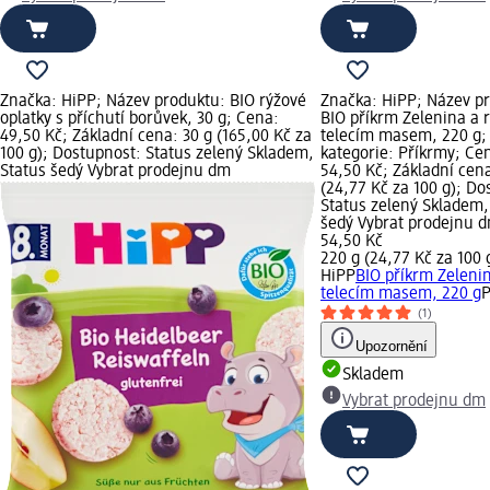
Značka: HiPP; Název produktu: BIO rýžové
Značka: HiPP; Název p
oplatky s příchutí borůvek, 30 g; Cena:
BIO příkrm Zelenina a r
49,50 Kč; Základní cena: 30 g (165,00 Kč za
telecím masem, 220 g;
100 g); Dostupnost: Status zelený Skladem,
kategorie: Příkrmy; Ce
Status šedý Vybrat prodejnu dm
54,50 Kč; Základní cen
(24,77 Kč za 100 g); Do
Status zelený Skladem,
šedý Vybrat prodejnu 
54,50 Kč
220 g (24,77 Kč za 100 
HiPP
BIO příkrm Zelenin
telecím masem, 220 g
P
(1)
Upozornění
Skladem
Vybrat prodejnu dm