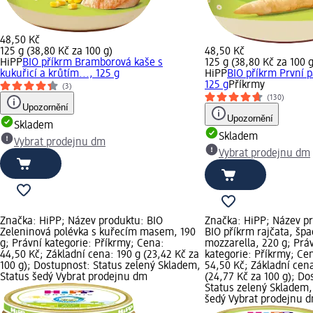
48,50 Kč
125 g (38,80 Kč za 100 g)
48,50 Kč
HiPP
BIO příkrm Bramborová kaše s
125 g (38,80 Kč za 100 g
kukuřicí a krůtím..., 125 g
HiPP
BIO příkrm První p
125 g
Příkrmy
(3)
(130)
Upozornění
Upozornění
Skladem
Skladem
Vybrat prodejnu dm
Vybrat prodejnu dm
Značka: HiPP; Název produktu: BIO
Značka: HiPP; Název p
Zeleninová polévka s kuřecím masem, 190
BIO příkrm rajčata, špa
g; Právní kategorie: Příkrmy; Cena:
mozzarella, 220 g; Prá
44,50 Kč; Základní cena: 190 g (23,42 Kč za
kategorie: Příkrmy; Ce
100 g); Dostupnost: Status zelený Skladem,
54,50 Kč; Základní cen
Status šedý Vybrat prodejnu dm
(24,77 Kč za 100 g); Do
Status zelený Skladem,
šedý Vybrat prodejnu 