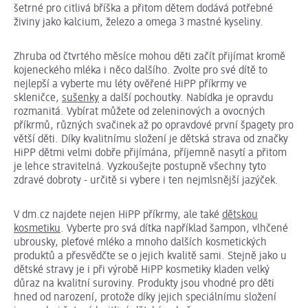
šetrné pro citlivá bříška a přitom dětem dodává potřebné
živiny jako kalcium, železo a omega 3 mastné kyseliny.
Zhruba od čtvrtého měsíce mohou děti začít přijímat kromě
kojeneckého mléka i něco dalšího. Zvolte pro své dítě to
nejlepší a vyberte mu léty ověřené HiPP příkrmy ve
skleničce,
sušenky
a další pochoutky. Nabídka je opravdu
rozmanitá. Vybírat můžete od zeleninových a ovocných
příkrmů, různých svačinek až po opravdové první špagety pro
větší děti. Díky kvalitnímu složení je dětská strava od značky
HiPP dětmi velmi dobře přijímána, příjemně nasytí a přitom
je lehce stravitelná. Vyzkoušejte postupně všechny tyto
zdravé dobroty - určitě si vybere i ten nejmlsnější jazýček.
V dm.cz najdete nejen HiPP příkrmy, ale také
dětskou
kosmetiku
. Vyberte pro svá dítka například šampon, vlhčené
ubrousky, pleťové mléko a mnoho dalších kosmetických
produktů a přesvědčte se o jejich kvalitě sami. Stejně jako u
dětské stravy je i při výrobě HiPP kosmetiky kladen velký
důraz na kvalitní suroviny. Produkty jsou vhodné pro děti
hned od narození, protože díky jejich speciálnímu složení