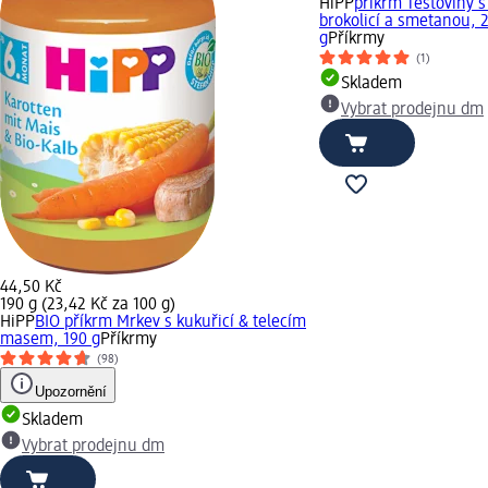
HiPP
příkrm Těstoviny 
brokolicí a smetanou, 
g
Příkrmy
(1)
Skladem
Vybrat prodejnu dm
44,50 Kč
190 g (23,42 Kč za 100 g)
HiPP
BIO příkrm Mrkev s kukuřicí & telecím
masem, 190 g
Příkrmy
(98)
Upozornění
Skladem
Vybrat prodejnu dm