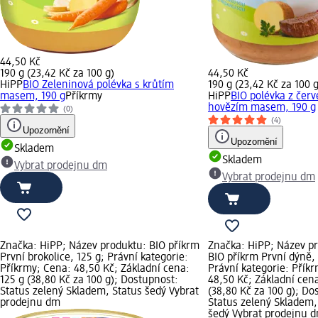
44,50 Kč
190 g (23,42 Kč za 100 g)
44,50 Kč
HiPP
BIO Zeleninová polévka s krůtím
190 g (23,42 Kč za 100 g
masem, 190 g
Příkrmy
HiPP
BIO polévka z červ
hovězím masem, 190 g
(0)
(4)
Upozornění
Upozornění
Skladem
Skladem
Vybrat prodejnu dm
Vybrat prodejnu dm
Značka: HiPP; Název produktu: BIO příkrm
Značka: HiPP; Název p
První brokolice, 125 g; Právní kategorie:
BIO příkrm První dýně, 
Příkrmy; Cena: 48,50 Kč; Základní cena:
Právní kategorie: Přík
125 g (38,80 Kč za 100 g); Dostupnost:
48,50 Kč; Základní cena
Status zelený Skladem, Status šedý Vybrat
(38,80 Kč za 100 g); Do
prodejnu dm
Status zelený Skladem,
šedý Vybrat prodejnu 