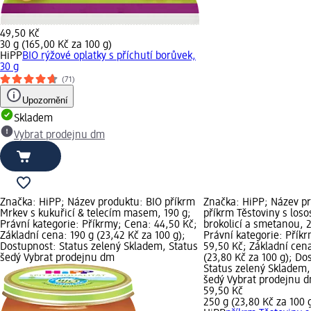
49,50 Kč
30 g (165,00 Kč za 100 g)
HiPP
BIO rýžové oplatky s příchutí borůvek,
30 g
(71)
Upozornění
Skladem
Vybrat prodejnu dm
Značka: HiPP; Název produktu: BIO příkrm
Značka: HiPP; Název p
Mrkev s kukuřicí & telecím masem, 190 g;
příkrm Těstoviny s los
Právní kategorie: Příkrmy; Cena: 44,50 Kč;
brokolicí a smetanou, 
Základní cena: 190 g (23,42 Kč za 100 g);
Právní kategorie: Přík
Dostupnost: Status zelený Skladem, Status
59,50 Kč; Základní cen
šedý Vybrat prodejnu dm
(23,80 Kč za 100 g); Do
Status zelený Skladem,
šedý Vybrat prodejnu 
59,50 Kč
250 g (23,80 Kč za 100 