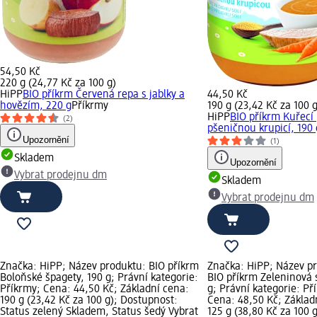
54,50 Kč
220 g (24,77 Kč za 100 g)
HiPP
BIO příkrm Červená repa s jablky a
44,50 Kč
hovězím, 220 g
Příkrmy
190 g (23,42 Kč za 100 g
HiPP
BIO příkrm Kuřecí 
(2)
pšeničnou krupicí, 190 
Upozornění
(1)
Skladem
Upozornění
Vybrat prodejnu dm
Skladem
Vybrat prodejnu dm
Značka: HiPP; Název produktu: BIO příkrm
Značka: HiPP; Název p
Boloňské špagety, 190 g; Právní kategorie:
BIO příkrm Zeleninová 
Příkrmy; Cena: 44,50 Kč; Základní cena:
g; Právní kategorie: Př
190 g (23,42 Kč za 100 g); Dostupnost:
Cena: 48,50 Kč; Základ
Status zelený Skladem, Status šedý Vybrat
125 g (38,80 Kč za 100 g