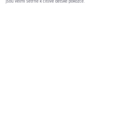
jsou velmi šetrné k citlivé dětské pokožce.