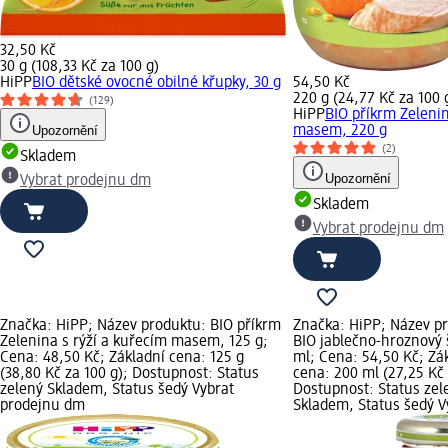
32,50 Kč
30 g (108,33 Kč za 100 g)
HiPP
BIO dětské ovocné obilné křupky, 30 g
54,50 Kč
220 g (24,77 Kč za 100 
(129)
HiPP
BIO příkrm Zeleni
Upozornění
masem, 220 g
(2)
Skladem
Upozornění
Vybrat prodejnu dm
Skladem
Vybrat prodejnu dm
Značka: HiPP; Název produktu: BIO příkrm
Značka: HiPP; Název p
Zelenina s rýží a kuřecím masem, 125 g;
BIO jablečno-hroznový 
Cena: 48,50 Kč; Základní cena: 125 g
ml; Cena: 54,50 Kč; Zá
(38,80 Kč za 100 g); Dostupnost: Status
cena: 200 ml (27,25 Kč 
zelený Skladem, Status šedý Vybrat
Dostupnost: Status zel
prodejnu dm
Skladem, Status šedý V