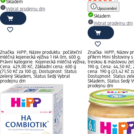
Skladem
Upozornění
Vybrat prodejnu dm
Skladem
Vybrat prodejnu dm
Značka: HiPP; Název produktu: počáteční
Značka: HiPP; Název p
mléčná kojenecká výživa 1 HA 0m, 600 g;
příkrm Mini těstoviny s
Právní kategorie: Kojenecká mléčná výživa;
treskou & máslovou ze
Cena: 429,00 Kč; Základní cena: 600 g
190 g; Cena: 44,50 Kč; 
(71,50 Kč za 100 g); Dostupnost: Status
cena: 190 g (23,42 Kč z
zelený Skladem, Status šedý Vybrat
Dostupnost: Status zel
prodejnu dm
Skladem, Status šedý V
prodejnu dm