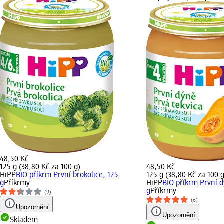
48,50 Kč
125 g (38,80 Kč za 100 g)
48,50 Kč
HiPP
BIO příkrm První brokolice, 125
125 g (38,80 Kč za 100 g
g
Příkrmy
HiPP
BIO příkrm První d
g
Příkrmy
(9)
(6)
Upozornění
Upozornění
Skladem