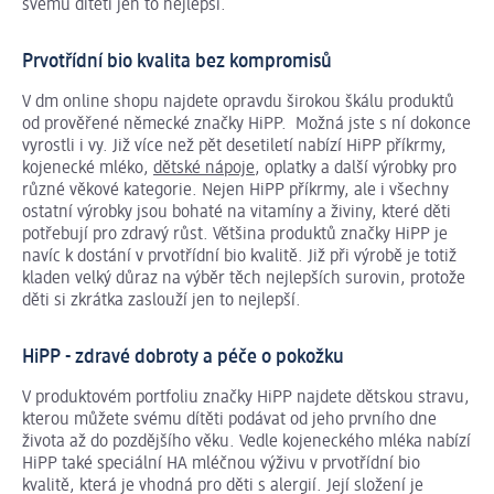
svému dítěti jen to nejlepší.
Prvotřídní bio kvalita bez kompromisů
V dm online shopu najdete opravdu širokou škálu produktů
od prověřené německé značky HiPP. Možná jste s ní dokonce
vyrostli i vy. Již více než pět desetiletí nabízí HiPP příkrmy,
kojenecké mléko,
dětské nápoje
, oplatky a další výrobky pro
různé věkové kategorie. Nejen HiPP příkrmy, ale i všechny
ostatní výrobky jsou bohaté na vitamíny a živiny, které děti
potřebují pro zdravý růst. Většina produktů značky HiPP je
navíc k dostání v prvotřídní bio kvalitě. Již při výrobě je totiž
kladen velký důraz na výběr těch nejlepších surovin, protože
děti si zkrátka zaslouží jen to nejlepší.
HiPP - zdravé dobroty a péče o pokožku
V produktovém portfoliu značky HiPP najdete dětskou stravu,
kterou můžete svému dítěti podávat od jeho prvního dne
života až do pozdějšího věku. Vedle kojeneckého mléka nabízí
HiPP také speciální HA mléčnou výživu v prvotřídní bio
kvalitě, která je vhodná pro děti s alergií. Její složení je