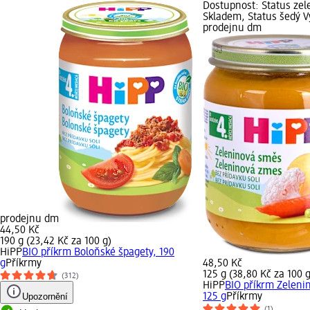
Dostupnost: Status zel
Skladem, Status šedý V
prodejnu dm
prodejnu dm
44,50 Kč
190 g (23,42 Kč za 100 g)
HiPP
BIO příkrm Boloňské špagety, 190
g
Příkrmy
48,50 Kč
125 g (38,80 Kč za 100 g
(312)
HiPP
BIO příkrm Zeleni
Upozornění
125 g
Příkrmy
(1)