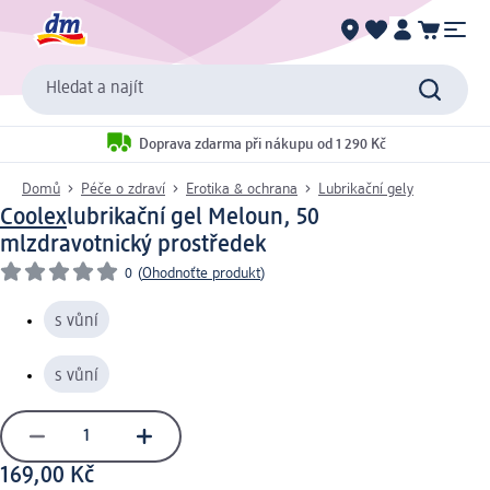
Hledat a najít
Doprava zdarma při nákupu od 1 290 Kč
Domů
Péče o zdraví
Erotika & ochrana
Lubrikační gely
Coolex
lubrikační gel Meloun, 50
ml
zdravotnický prostředek
0
(
Ohodnoťte produkt
)
s vůní
s vůní
169,00 Kč