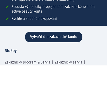
Spousta výhod díky propojení dm zákaznického a dm
active beauty konta
Rychlé a snadné nakupování
Vytvořit dm zákaznické konto
Služby
Zákaznický program & Servis
Zákaznický servis
Odeslání & Dodání
Vrácení zboží
Společnost
O společnosti
Společenská odpovědnost
Kariéra
Press centrum