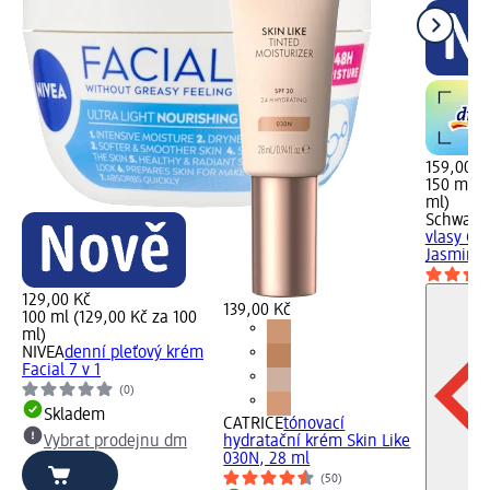
159,00 K
150 ml (
ml)
Schwarzk
vlasy Go
Jasmine,
129,00 Kč
139,00 Kč
100 ml (129,00 Kč za 100
ml)
NIVEA
denní pleťový krém
Facial 7 v 1
(0)
Skladem
CATRICE
tónovací
Vybrat prodejnu dm
hydratační krém Skin Like
030N, 28 ml
(50)