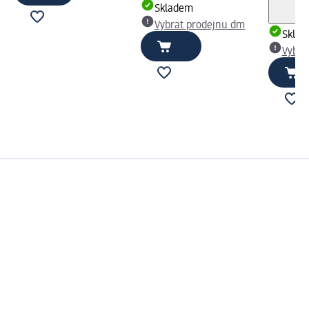
Skladem
Vybrat prodejnu dm
Skla
Vybra