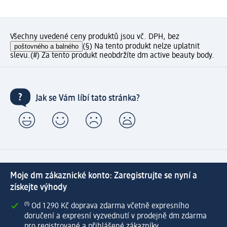
Všechny uvedené ceny produktů jsou vč. DPH, bez
poštovného a balného
(§) Na tento produkt nelze uplatnit
slevu.
(#) Za tento produkt neobdržíte dm active beauty body.
Jak se Vám líbí tato stránka?
Moje dm zákaznické konto: Zaregistrujte se nyní a
získejte výhody
⁽¹⁾ Od 1 290 Kč doprava zdarma včetně expresního
doručení a expresní vyzvednutí v prodejně dm zdarma
pro registrované a přihlášené zákazníky