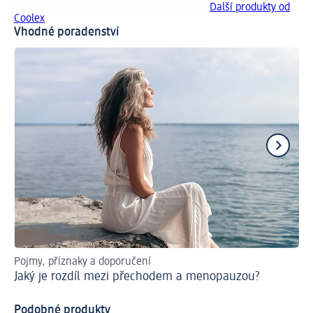
Další produkty od
Coolex
Vhodné poradenství
Pojmy, příznaky a doporučení
Ja
Jaký je rozdíl mezi přechodem a menopauzou?
Al
Podobné produkty