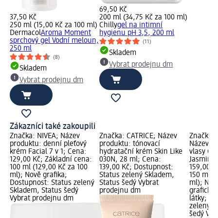
69,50 Kč
37,50 Kč
200 ml (34,75 Kč za 100 ml)
250 ml (15,00 Kč za 100 ml)
Chilly
gel na intimní
Dermacol
Aroma Moment
hygienu pH 3,5, 200 ml
sprchový gel Vodní meloun,
(11)
250 ml
Skladem
(8)
Vybrat prodejnu dm
Skladem
Vybrat prodejnu dm
Zákazníci také zakoupili
Značka: NIVEA; Název
Značka: CATRICE; Název
Značka: 
produktu: denní pleťový
produktu: tónovací
Název pr
krém Facial 7 v 1; Cena:
hydratační krém Skin Like
vlasy Go
129,00 Kč; Základní cena:
030N, 28 ml; Cena:
Jasmine,
100 ml (129,00 Kč za 100
139,00 Kč; Dostupnost:
159,00 K
ml); Nově grafika;
Status zelený Skladem,
150 ml (
Dostupnost: Status zelený
Status šedý Vybrat
ml); Nov
Skladem, Status šedý
prodejnu dm
grafický;
Vybrat prodejnu dm
látky; D
zelený S
šedý Vyb