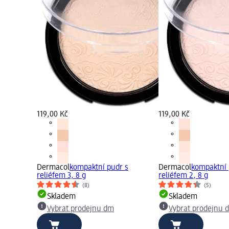
119,00 Kč
119,00 Kč
Dermacol
kompaktní pudr s
Dermacol
kompaktní 
reliéfem 3, 8 g
reliéfem 2, 8 g
(8)
(5)
Skladem
Skladem
Vybrat prodejnu dm
Vybrat prodejnu 