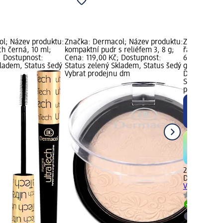
l; Název produktu:
Značka: Dermacol; Název produktu:
Značka: Der
ch černá, 10 ml;
kompaktní pudr s reliéfem 3, 8 g;
řasenka Inf
; Dostupnost:
Cena: 119,00 Kč; Dostupnost:
6,5 ml; Cen
kladem, Status šedý
Status zelený Skladem, Status šedý
grafika, dmL
Vybrat prodejnu dm
Dostupnost:
Skladem, St
prodejnu d
249,00 Kč
Dermacol
řa
Volume, 6,5
Skladem
Vybrat p