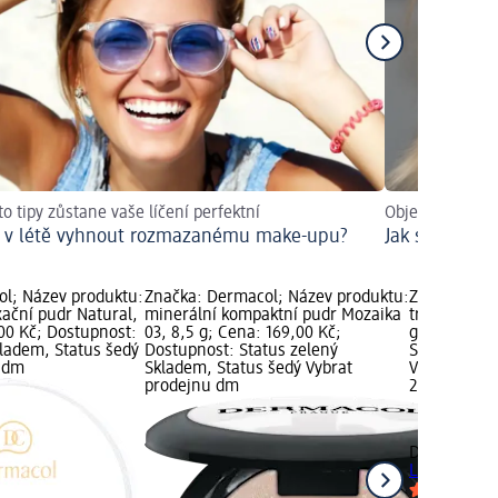
to tipy zůstane vaše líčení perfektní
Objevit trendy
e v létě vyhnout rozmazanému make-upu?
Jak si nalíčit
l; Název produktu:
Značka: Dermacol; Název produktu:
Značka: Der
xační pudr Natural,
minerální kompaktní pudr Mozaika
transparentn
,00 Kč; Dostupnost:
03, 8,5 g; Cena: 169,00 Kč;
g; Cena: 22
kladem, Status šedý
Dostupnost: Status zelený
Status zele
u dm
Skladem, Status šedý Vybrat
Vybrat pro
prodejnu dm
229,00 Kč
Dermacol
tr
Light, 13 g