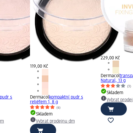
229,00 Kč
119,00 Kč
Dermacol
transp
Natural, 13 g
(3)
Skladem
pudr s
Dermacol
kompaktní pudr s
Vybrat prode
reliéfem 1, 8 g
(6)
Skladem
dm
Vybrat prodejnu dm