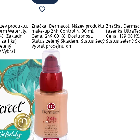
ázev produktu:
Značka: Dermacol; Název produktu:
Značka: Dermaco
orm Waterlily,
make-up 24h Control 4, 30 ml;
řasenka UltraTe
Kč; Základní
Cena: 249,00 Kč; Dostupnost:
Cena: 189,00 Kč
 za 1 ks);
Status zelený Skladem, Status šedý
Status zelený S
zelený
Vybrat prodejnu dm
ý Vybrat