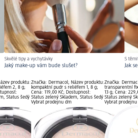
Skvělé tipy a vychytávky
S těmi
Jaký make-up vám bude slušet?
Jak s
ázev produktu:
Značka: Dermacol; Název produktu:
Značka: Dermaco
iéfem 2, 8 g;
kompaktní pudr s reliéfem 1, 8 g;
transparentní fi
stupnost:
Cena: 119,00 Kč; Dostupnost:
13 g; Cena: 229
em, Status šedý
Status zelený Skladem, Status šedý
Status zelený S
Vybrat prodejnu dm
Vybrat prodejn