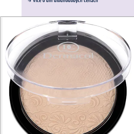
Více o dm dlouhodobých cenách