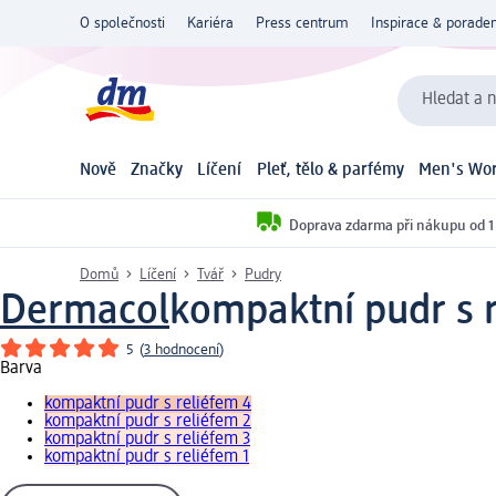
O společnosti
Kariéra
Press centrum
Inspirace & poraden
Hledat a n
Nově
Značky
Líčení
Pleť, tělo & parfémy
Men's Wor
Doprava zdarma při nákupu od 1
Domů
Líčení
Tvář
Pudry
Dermacol
kompaktní pudr s r
5
(
3 hodnocení
)
Barva
kompaktní pudr s reliéfem 4
kompaktní pudr s reliéfem 2
kompaktní pudr s reliéfem 3
kompaktní pudr s reliéfem 1