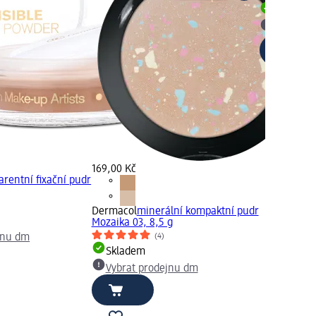
Skladem
Vybrat p
169,00 Kč
arentní fixační pudr
Dermacol
minerální kompaktní pudr
Mozaika 03, 8,5 g
(4)
jnu dm
Skladem
Vybrat prodejnu dm