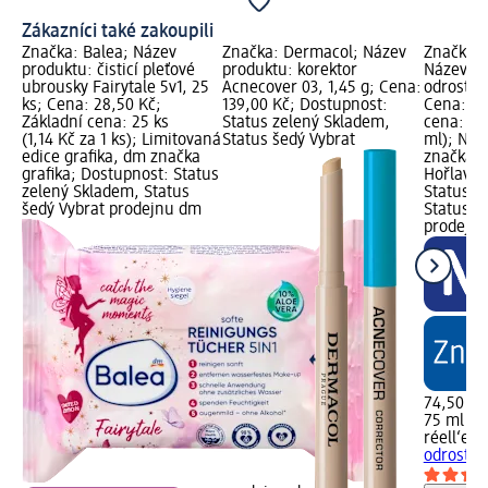
Zákazníci také zakoupili
Značka: Balea; Název
Značka: Dermacol; Název
Značka: 
produktu: čisticí pleťové
produktu: korektor
Název pr
ubrousky Fairytale 5v1, 25
Acnecover 03, 1,45 g; Cena:
odrosty 
ks; Cena: 28,50 Kč;
139,00 Kč; Dostupnost:
Cena: 74
Základní cena: 25 ks
Status zelený Skladem,
cena: 75
(1,14 Kč za 1 ks); Limitovaná
Status šedý Vybrat
ml); Nov
edice grafika, dm značka
značka g
grafika; Dostupnost: Status
Hořlavé 
zelený Skladem, Status
Status z
šedý Vybrat prodejnu dm
Status š
prodejn
74,50 Kč
75 ml (9,
réell‘e 
odrosty 