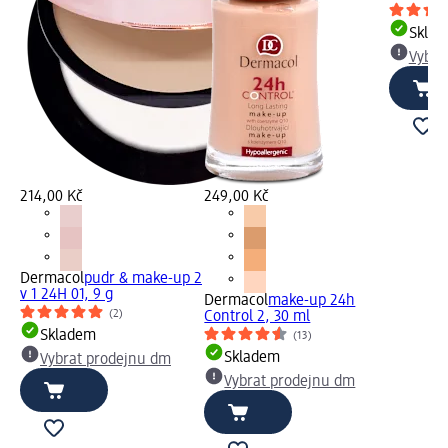
Skla
Vybra
214,00 Kč
249,00 Kč
Dermacol
pudr & make-up 2
v 1 24H 01, 9 g
Dermacol
make-up 24h
(2)
Control 2, 30 ml
Skladem
(13)
Skladem
Vybrat prodejnu dm
Vybrat prodejnu dm