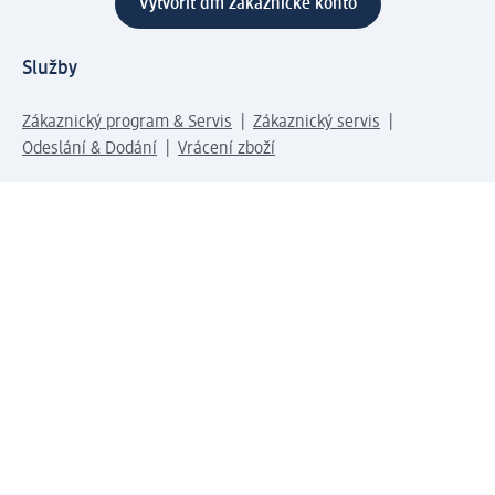
Vytvořit dm zákaznické konto
Služby
Zákaznický program & Servis
Zákaznický servis
Odeslání & Dodání
Vrácení zboží
Společnost
O společnosti
Společenská odpovědnost
Kariéra
Press centrum
Svět dm
Platební možnosti