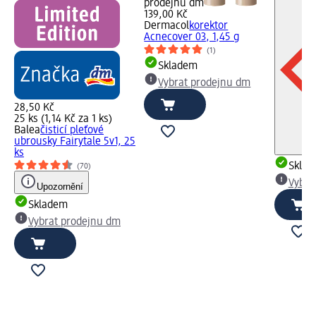
prodejnu dm
139,00 Kč
Dermacol
korektor
Acnecover 03, 1,45 g
(1)
Skladem
Vybrat prodejnu dm
28,50 Kč
25 ks (1,14 Kč za 1 ks)
Balea
čisticí pleťové
ubrousky Fairytale 5v1, 25
ks
Skla
(70)
Vybra
Upozornění
Skladem
Vybrat prodejnu dm