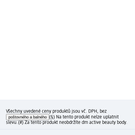
Všechny uvedené ceny produktů jsou vč. DPH, bez
poštovného a balného
(§) Na tento produkt nelze uplatnit
slevu.
(#) Za tento produkt neobdržíte dm active beauty body.