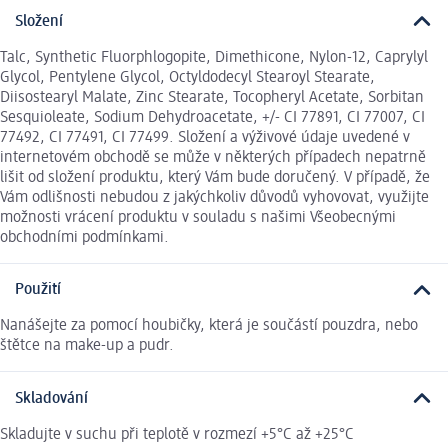
Složení
Talc, Synthetic Fluorphlogopite, Dimethicone, Nylon-12, Caprylyl
Glycol, Pentylene Glycol, Octyldodecyl Stearoyl Stearate,
Diisostearyl Malate, Zinc Stearate, Tocopheryl Acetate, Sorbitan
Sesquioleate, Sodium Dehydroacetate, +/- CI 77891, CI 77007, CI
77492, CI 77491, CI 77499. Složení a výživové údaje uvedené v
internetovém obchodě se může v některých případech nepatrně
lišit od složení produktu, který Vám bude doručený. V případě, že
Vám odlišnosti nebudou z jakýchkoliv důvodů vyhovovat, využijte
možnosti vrácení produktu v souladu s našimi Všeobecnými
obchodními podmínkami.
Použití
Nanášejte za pomocí houbičky, která je součástí pouzdra, nebo
štětce na make-up a pudr.
Skladování
Skladujte v suchu při teplotě v rozmezí +5°C až +25°C