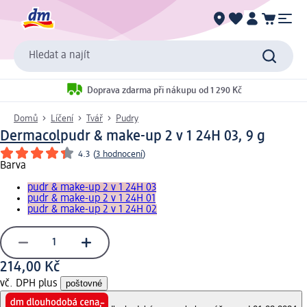
Hledat a najít
Doprava zdarma při nákupu od 1 290 Kč
Domů
Líčení
Tvář
Pudry
Dermacol
pudr & make-up 2 v 1 24H 03, 9 g
4.3
(
3 hodnocení
)
Barva
pudr & make-up 2 v 1 24H 03
pudr & make-up 2 v 1 24H 01
pudr & make-up 2 v 1 24H 02
214,00 Kč
vč. DPH plus
poštovné