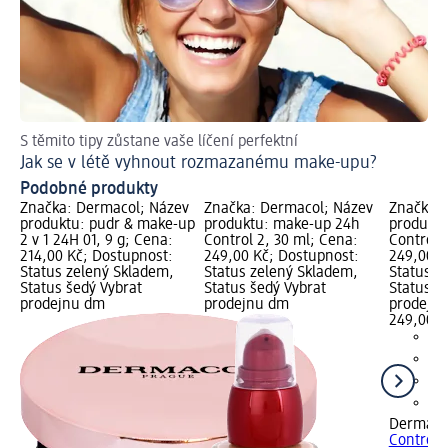
S těmito tipy zůstane vaše líčení perfektní
Ob
Jak se v létě vyhnout rozmazanému make-upu?
Ja
Podobné produkty
Značka: Dermacol; Název
Značka: Dermacol; Název
Značka: 
produktu: pudr & make-up
produktu: make-up 24h
produkt
2 v 1 24H 01, 9 g; Cena:
Control 2, 30 ml; Cena:
Control 
214,00 Kč; Dostupnost:
249,00 Kč; Dostupnost:
249,00 K
Status zelený Skladem,
Status zelený Skladem,
Status z
Status šedý Vybrat
Status šedý Vybrat
Status š
prodejnu dm
prodejnu dm
prodejn
249,00 K
Dermaco
Control 3