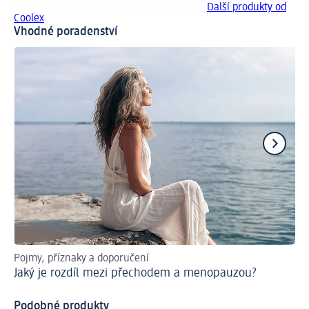
Další produkty od
Coolex
Vhodné poradenství
Pojmy, příznaky a doporučení
Ja
Jaký je rozdíl mezi přechodem a menopauzou?
Al
Podobné produkty