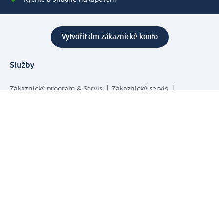
Rychlé a snadné nakupování
Vytvořit dm zákaznické konto
Služby
Zákaznický program & Servis
Zákaznický servis
Odeslání & Dodání
Vrácení zboží
Společnost
O společnosti
Společenská odpovědnost
Kariéra
Press centrum
Svět dm