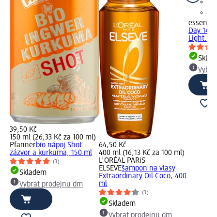
essence
Day 14h 
Light...,
Skla
Vybra
39,50 Kč
150 ml (26,33 Kč za 100 ml)
Pfanner
bio nápoj Shot
64,50 Kč
zázvor a kurkuma, 150 ml
400 ml (16,13 Kč za 100 ml)
L'ORÉAL PARiS
(3)
ELSEVE
šampon na vlasy
Skladem
Extraordinary Oil Coco, 400
ml
Vybrat prodejnu dm
(3)
Skladem
Vybrat prodejnu dm