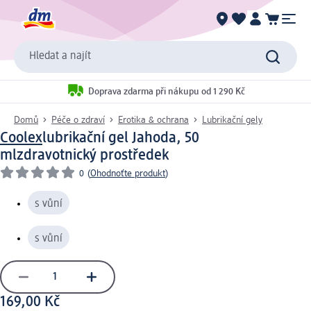
Hledat a najít
Doprava zdarma při nákupu od 1 290 Kč
Domů
Péče o zdraví
Erotika & ochrana
Lubrikační gely
Coolex
lubrikační gel Jahoda, 50
ml
zdravotnický prostředek
0
(
Ohodnoťte produkt
)
s vůní
s vůní
169,00 Kč