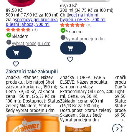
69,50 Kč
89,50 Kč
200 ml (34,75 Kč za 100 ml)
500 ml (17,90 Kč za 100 ml)
Chilly
gel na intimní
ziaja
sprchový gel brusinka
hygienu pH 3,5, 200 ml
& lesní jahoda, 500 ml
(11)
(13)
Skladem
Skladem
Vybrat prodejnu dm
Vybrat prodejnu dm
Zákazníci také zakoupili
Značka: Pfanner; Název
Značka: L'ORÉAL PARiS
Značka: 
produktu: bio nápoj Shot
ELSEVE; Název produktu:
produktu:
zázvor a kurkuma, 150 ml;
šampon na vlasy
Day 14h 
Cena: 39,50 Kč; Základní
Extraordinary Oil Coco, 400
Light Ho
cena: 150 ml (26,33 Kč za
ml; Cena: 64,50 Kč;
69,50 Kč
100 ml); Dostupnost: Status
Základní cena: 400 ml
Status z
zelený Skladem, Status
(16,13 Kč za 100 ml);
Status š
šedý Vybrat prodejnu dm
Dostupnost: Status zelený
prodejn
Skladem, Status šedý
69,50 Kč
Vybrat prodejnu dm