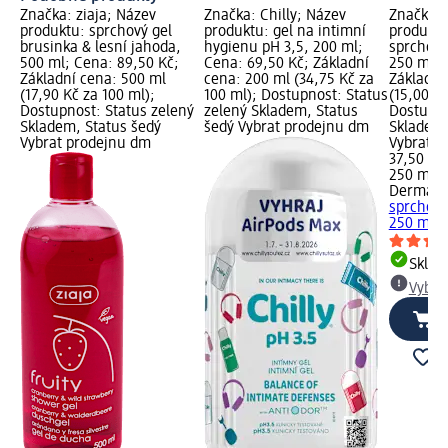
Značka: ziaja; Název
Značka: Chilly; Název
Značka: 
produktu: sprchový gel
produktu: gel na intimní
produktu
brusinka & lesní jahoda,
hygienu pH 3,5, 200 ml;
sprchový
500 ml; Cena: 89,50 Kč;
Cena: 69,50 Kč; Základní
250 ml; 
Základní cena: 500 ml
cena: 200 ml (34,75 Kč za
Základní
(17,90 Kč za 100 ml);
100 ml); Dostupnost: Status
(15,00 Kč
Dostupnost: Status zelený
zelený Skladem, Status
Dostupno
Skladem, Status šedý
šedý Vybrat prodejnu dm
Skladem,
Vybrat prodejnu dm
Vybrat p
37,50 Kč
250 ml (
Dermaco
sprchový
250 ml
Skla
Vybra