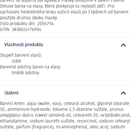
barvení se doporučuje aplikace masky obsažené v balení Palette
Deluxe barva na vlasy, která poskytuje tu nejlepší péči. Pro
zachování hedvábného lesku vašich vlasů po 3 týdnech od barvení
použijte druhou dávku masky.
číslo produktu dm: 2006794
GTIN: 3838824176994
Vlastnosti produktu
Stupeň barvení vlasů:
stálé
Barevné odstíny barev na vlasy:
hnědé odstíny
Složení
Barvicí krém: aqua (water, eau), cetearyl alcohol, glyceryl stearate
SE, ammonium hydroxide, toluene-2,5-diamine sulfate, prunus
amygdalus dulcis (sweet almond) oil, ceteareth-20, octyldodecanol,
ethanolamine, sodium laureth sulfate, resorcinol, sodium cetearyl
sulfate, parfum (fragrance), m-aminophenol, oleic acid, sodium