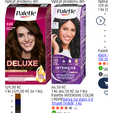
Vybrat prodejnu dm
Vybrat prodejnu dm
Vybrat p
129,00 K
1 ks (129
+4
Palette 
vlasy Os
130 ml
Skla
Vybra
129,00 Kč
64,50 Kč
1 ks (129,00 Kč za 1 ks)
1 ks (64,50 Kč za 1 ks)
Palette INTENSIVE COLOR
CREME
barva na vlasy 3-0
Tmavě hnědý, 1 ks
(6)