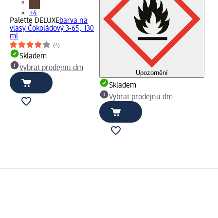
+4
Palette DELUXE
barva na
vlasy Čokoládový 3-65, 130
ml
(4)
Skladem
Vybrat prodejnu dm
Upozornění
Skladem
Vybrat prodejnu dm