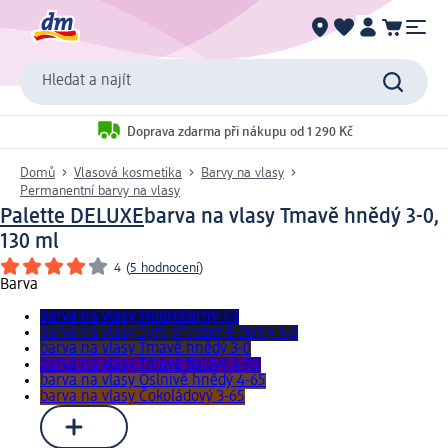
Hledat a najít
Doprava zdarma při nákupu od 1 290 Kč
Domů
Vlasová kosmetika
Barvy na vlasy
Permanentní barvy na vlasy
Palette DELUXE
barva na vlasy Tmavě hnědý 3-0,
130 ml
4
(
5 hodnocení
)
Barva
barva na vlasy Modročerný 1-1
barva na vlasy Sytý přirozeně černý 1-0
barva na vlasy Tmavě hnědý 3-0
barva na vlasy Tmavě fialový 4-99
barva na vlasy Oslnivě hnědý 4-65
barva na vlasy Čokoládový 3-65