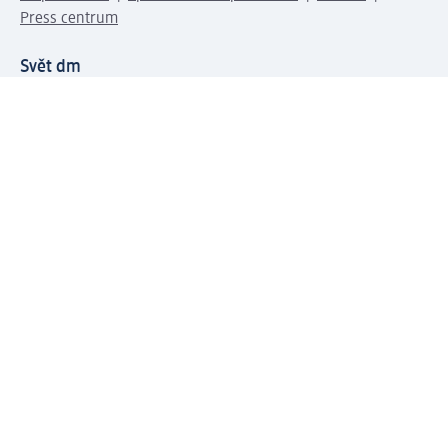
Press centrum
Svět dm
Platební možnosti
Spojte se s dm