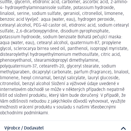
sulfite, glycerin, etidronic acid, carbomer, ascorbic acid, 2-amino-
4- hydroxyethylaminoanisole sulfate, potassium hydroxide,
linalool, serine, sodium sulfate, geraniol, citronellol, limonene,
benzoic acid Vyvíječ: aqua (water, eau), hydrogen peroxide,
cetearyl alcohol, PEG-40 castor oil, etidronic acid, sodium cetearyl
sulfate, 2,6-dicarboxypyridine, disodium pyrophosphate,
potassium hydroxide, sodium benzoate Bohatá pečující maska:
aqua (water, eau), cetearyl alcohol, quaternium-87, propylene
glycol, sclerocarya birrea seed oil, panthenol, isopropyl myristate,
distearoylethyl hydroxyethylmonium methosulfate, citric acid,
phenoxyethanol, stearamidopropyl dimethylamine,
polyquaternium-37, ceteareth-20, glyceryl stearate, sodium
methylparaben, dicaprylyl carbonate, parfum (fragrance), linalool,
limonene, hexyl cinnamal, benzyl salicylate, lauryl glucoside,
citronellol, benzyl alcohol Složení a výživové údaje uvedené v
internetovém obchodě se může v některých případech nepatrně
lišit od složení produktu, který Vám bude doručený. V případě, že
Vám odlišnosti nebudou z jakýchkoliv důvodů vyhovovat, využijte
možnosti vrácení produktu v souladu s našimi Všeobecnými
obchodními podmínkami.
Výrobce / Dodavatel