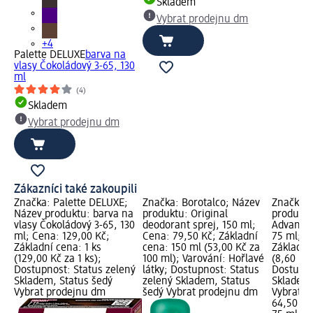
Skladem
Vybrat prodejnu dm
+4
Palette DELUXE
barva na
vlasy Čokoládový 3-65, 130
ml
(4)
Skladem
Vybrat prodejnu dm
Zákazníci také zakoupili
Značka: Palette DELUXE;
Značka: Borotalco; Název
Značka: 
Název produktu: barva na
produktu: Original
produktu
vlasy Čokoládový 3-65, 130
deodorant sprej, 150 ml;
Advanced
ml; Cena: 129,00 Kč;
Cena: 79,50 Kč; Základní
75 ml; C
Základní cena: 1 ks
cena: 150 ml (53,00 Kč za
Základní
(129,00 Kč za 1 ks);
100 ml); Varování: Hořlavé
(8,60 Kč 
Dostupnost: Status zelený
látky; Dostupnost: Status
Dostupno
Skladem, Status šedý
zelený Skladem, Status
Skladem,
Vybrat prodejnu dm
šedý Vybrat prodejnu dm
Vybrat p
64,50 Kč