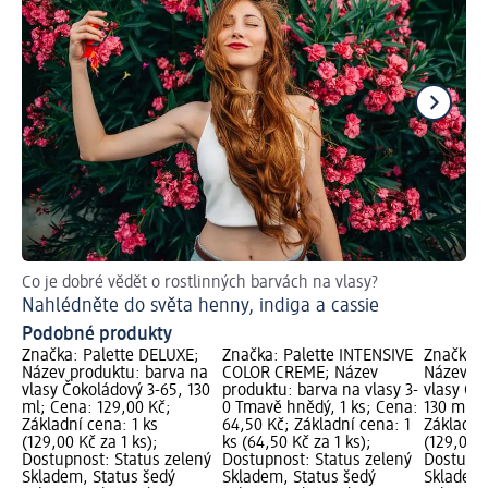
Co je dobré vědět o rostlinných barvách na vlasy?
Ja
Nahlédněte do světa henny, indiga a cassie
Už
Podobné produkty
Značka: Palette DELUXE;
Značka: Palette INTENSIVE
Značka: 
Název produktu: barva na
COLOR CREME; Název
Název pr
vlasy Čokoládový 3-65, 130
produktu: barva na vlasy 3-
vlasy Os
ml; Cena: 129,00 Kč;
0 Tmavě hnědý, 1 ks; Cena:
130 ml; 
Základní cena: 1 ks
64,50 Kč; Základní cena: 1
Základní 
(129,00 Kč za 1 ks);
ks (64,50 Kč za 1 ks);
(129,00 K
Dostupnost: Status zelený
Dostupnost: Status zelený
Dostupno
Skladem, Status šedý
Skladem, Status šedý
Skladem,