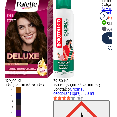
75 ml (8,
Colgate
z
Advanced
75 ml
Skla
Vybra
129,00 Kč
79,50 Kč
1 ks (129,00 Kč za 1 ks)
150 ml (53,00 Kč za 100 ml)
Borotalco
Original
deodorant sprej, 150 ml
(394)