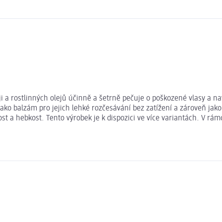
 a rostlinných olejů účinně a šetrně pečuje o poškozené vlasy a nav
jako balzám pro jejich lehké rozčesávání bez zatížení a zároveň jak
t a hebkost. Tento výrobek je k dispozici ve více variantách. V rá