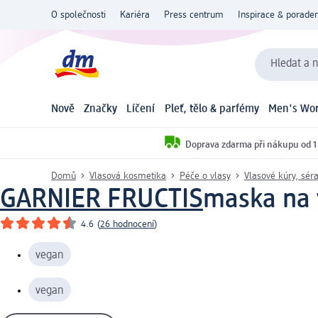
O společnosti
Kariéra
Press centrum
Inspirace & poraden
Hledat a n
Nově
Značky
Líčení
Pleť, tělo & parfémy
Men's Wor
Doprava zdarma při nákupu od 1
Domů
Vlasová kosmetika
Péče o vlasy
Vlasové kúry, sér
GARNIER FRUCTIS
maska na 
4.6
(
26 hodnocení
)
vegan
vegan