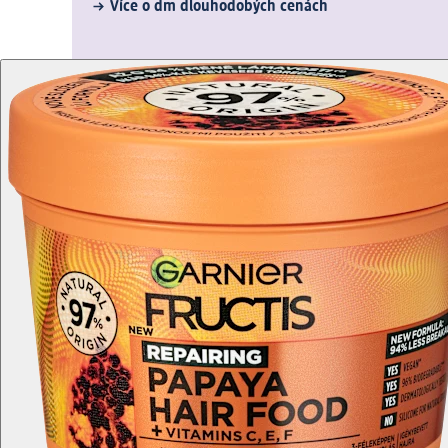
Více o dm dlouhodobých cenách