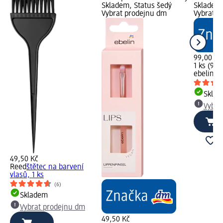
Skladem, Status šedý
Skladem,
Vybrat prodejnu dm
Vybrat p
99,00 Kč
1 ks (99,
ebelin
ka
Skla
Vybra
49,50 Kč
Reed
štětec na barvení
vlasů, 1 ks
(6)
Skladem
Vybrat prodejnu dm
49,50 Kč