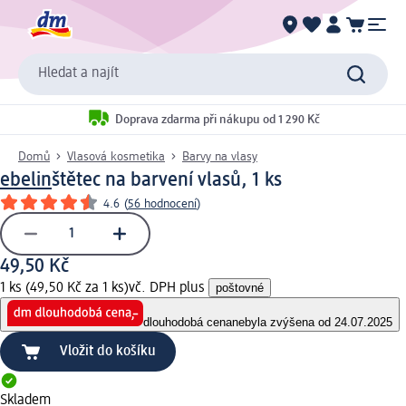
Hledat a najít
Doprava zdarma při nákupu od 1 290 Kč
Domů
Vlasová kosmetika
Barvy na vlasy
ebelin
štětec na barvení vlasů, 1 ks
4.6
(
56 hodnocení
)
49,50 Kč
1 ks (49,50 Kč za 1 ks)
vč. DPH plus
poštovné
dlouhodobá cena
nebyla zvýšena od 24.07.2025
Vložit do košíku
Skladem