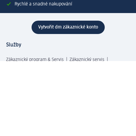
Rychlé a snadné nakupování
Vytvořit dm zákaznické konto
Služby
Zákaznický program & Servis
Zákaznický servis
Odeslání & Dodání
Vrácení zboží
Společnost
O společnosti
Společenská odpovědnost
Kariéra
Press centrum
Svět dm