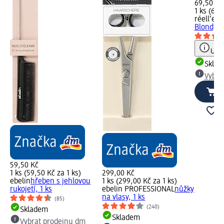
69,50 Kč
1 ks (69,
réell‘e
ze
Blond, 1 
Upoz
Skla
Vybra
59,50 Kč
1 ks (59,50 Kč za 1 ks)
299,00 Kč
ebelin
hřeben s jehlovou
1 ks (299,00 Kč za 1 ks)
rukojetí, 1 ks
ebelin PROFESSIONAL
nůžky
na vlasy, 1 ks
(85)
(240)
Skladem
Skladem
Vybrat prodejnu dm