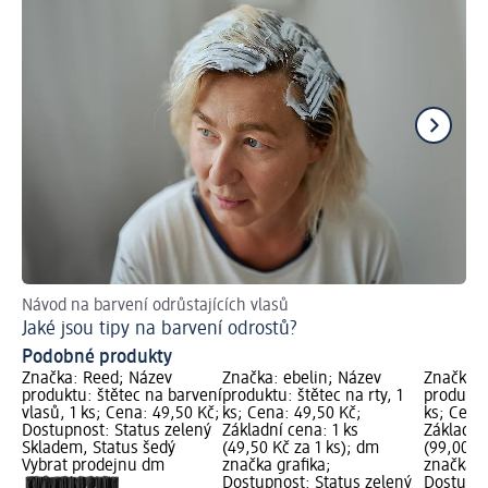
Návod na barvení odrůstajících vlasů
Ja
Jaké jsou tipy na barvení odrostů?
Už
Podobné produkty
Značka: Reed; Název
Značka: ebelin; Název
Značka: 
produktu: štětec na barvení
produktu: štětec na rty, 1
produktu:
vlasů, 1 ks; Cena: 49,50 Kč;
ks; Cena: 49,50 Kč;
ks; Cena
Dostupnost: Status zelený
Základní cena: 1 ks
Základní 
Skladem, Status šedý
(49,50 Kč za 1 ks); dm
(99,00 Kč
Vybrat prodejnu dm
značka grafika;
značka g
Dostupnost: Status zelený
Dostupno