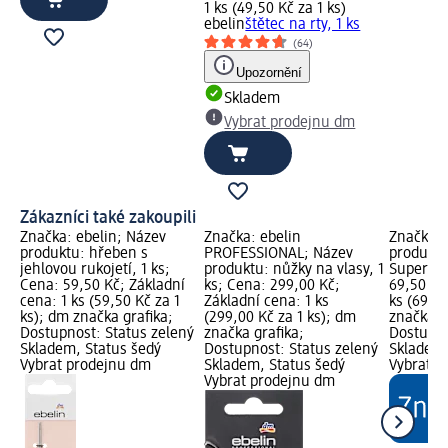
1 ks (49,50 Kč za 1 ks)
ebelin
štětec na rty, 1 ks
(64)
Upozornění
Skladem
Vybrat prodejnu dm
Zákazníci také zakoupili
Značka: ebelin; Název
Značka: ebelin
Značka: 
produktu: hřeben s
PROFESSIONAL; Název
produktu
jehlovou rukojetí, 1 ks;
produktu: nůžky na vlasy, 1
Super Bl
Cena: 59,50 Kč; Základní
ks; Cena: 299,00 Kč;
69,50 Kč
cena: 1 ks (59,50 Kč za 1
Základní cena: 1 ks
ks (69,50
ks); dm značka grafika;
(299,00 Kč za 1 ks); dm
značka g
Dostupnost: Status zelený
značka grafika;
Dostupno
Skladem, Status šedý
Dostupnost: Status zelený
Skladem,
Vybrat prodejnu dm
Skladem, Status šedý
Vybrat p
Vybrat prodejnu dm