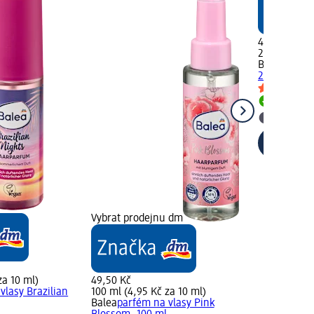
45,50 Kč
200 ml (22,
Balea
hydrat
200 ml
Skladem
Vybrat p
Vybrat prodejnu dm
za 10 ml)
49,50 Kč
vlasy Brazilian
100 ml (4,95 Kč za 10 ml)
Balea
parfém na vlasy Pink