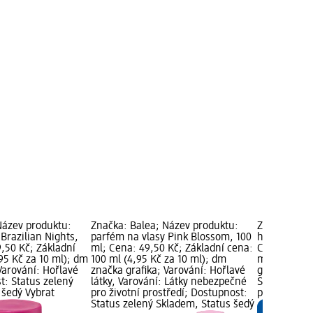
Název produktu:
Značka: Balea; Název produktu:
Značka: Bal
Brazilian Nights,
parfém na vlasy Pink Blossom, 100
hydratační 
,50 Kč; Základní
ml; Cena: 49,50 Kč; Základní cena:
Cena: 45,50
95 Kč za 10 ml); dm
100 ml (4,95 Kč za 10 ml); dm
ml (22,75 K
Varování: Hořlavé
značka grafika; Varování: Hořlavé
grafika; Do
t: Status zelený
látky, Varování: Látky nebezpečné
Skladem, St
 šedý Vybrat
pro životní prostředí; Dostupnost:
prodejnu d
Status zelený Skladem, Status šedý