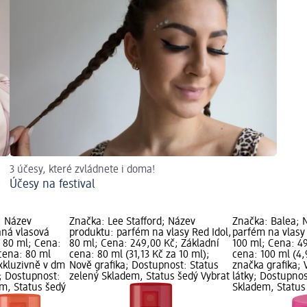
3 účesy, které zvládnete i doma!
Účesy na festival
; Název
Značka: Lee Stafford; Název
Značka: Balea; 
ná vlasová
produktu: parfém na vlasy Red Idol,
parfém na vlasy 
 80 ml; Cena:
80 ml; Cena: 249,00 Kč; Základní
100 ml; Cena: 49
cena: 80 ml
cena: 80 ml (31,13 Kč za 10 ml);
cena: 100 ml (4,
Exkluzivně v dm
Nově grafika; Dostupnost: Status
značka grafika; 
a; Dostupnost:
zelený Skladem, Status šedý Vybrat
látky; Dostupnos
em, Status šedý
Skladem, Status