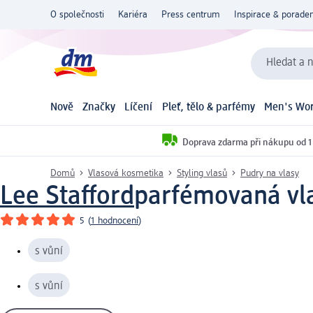
O společnosti
Kariéra
Press centrum
Inspirace & poraden
Hledat a n
Nově
Značky
Líčení
Pleť, tělo & parfémy
Men's Wor
Doprava zdarma při nákupu od 1
Domů
Vlasová kosmetika
Styling vlasů
Pudry na vlasy
Lee Stafford
parfémovaná vl
5
(
1 hodnocení
)
s vůní
s vůní