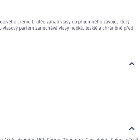
elového crème brûlée zahalí vlasy do příjemného závoje, který
to vlasový parfém zanechává vlasy hebké, lesklé a chráněné před