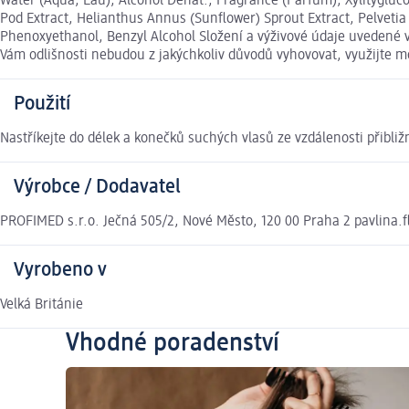
Water (Aqua, Eau), Alcohol Denat., Fragrance (Parfum), Xylitygluco
Pod Extract, Helianthus Annus (Sunflower) Sprout Extract, Pelvetia
Phenoxyethanol, Benzyl Alcohol Složení a výživové údaje uvedené v
Vám odlišnosti nebudou z jakýchkoliv důvodů vyhovovat, využijte
Použití
Nastříkejte do délek a konečků suchých vlasů ze vzdálenosti přibl
Výrobce / Dodavatel
PROFIMED s.r.o. Ječná 505/2, Nové Město, 120 00 Praha 2 pavlina.
Vyrobeno v
Velká Británie
Vhodné poradenství