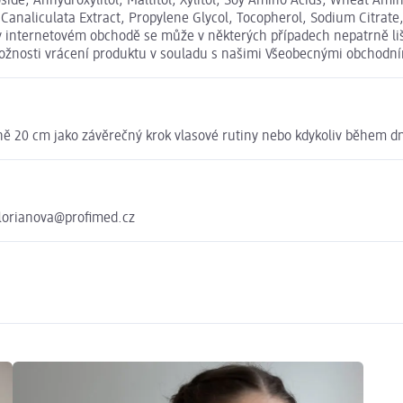
side, Anhydroxylitol, Maltitol, Xylitol, Soy Amino Acids, Wheat Ami
 Canaliculata Extract, Propylene Glycol, Tocopherol, Sodium Citrat
 internetovém obchodě se může v některých případech nepatrně liši
 možnosti vrácení produktu v souladu s našimi Všeobecnými obchod
ižně 20 cm jako závěrečný krok vlasové rutiny nebo kdykoliv během 
florianova@profimed.cz