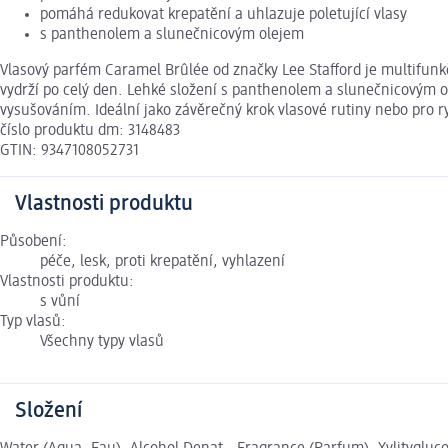
pomáhá redukovat krepatění a uhlazuje poletující vlasy
s panthenolem a slunečnicovým olejem
Vlasový parfém Caramel Brûlée od značky Lee Stafford je multifunk
vydrží po celý den. Lehké složení s panthenolem a slunečnicovým o
vysušováním. Ideální jako závěrečný krok vlasové rutiny nebo pro 
číslo produktu dm: 3148483
GTIN: 9347108052731
Vlastnosti produktu
Působení:
péče, lesk, proti krepatění, vyhlazení
Vlastnosti produktu:
s vůní
Typ vlasů:
Všechny typy vlasů
Složení