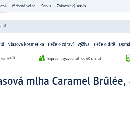
ství
Vědomá volba
Servis
Zákaznický servis
ajít
ld
Vlasová kosmetika
Péče o zdraví
Výživa
Péče o dítě
Domá
(1)
Expresní vyzvednutí do 60 minut
 290 Kč
asová mlha Caramel Brûlée, 