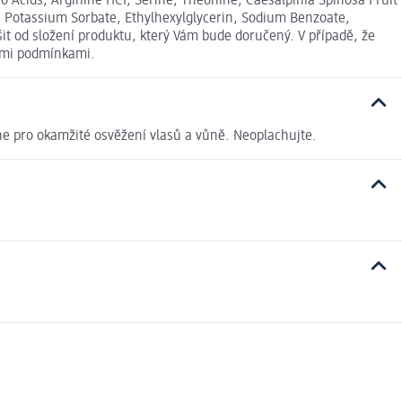
no Acids, Arginine HCI, Serine, Theonine, Caesalpinia Spinosa Fruit
e, Potassium Sorbate, Ethylhexylglycerin, Sodium Benzoate,
t od složení produktu, který Vám bude doručený. V případě, že
ními podmínkami.
dne pro okamžité osvěžení vlasů a vůně. Neoplachujte.