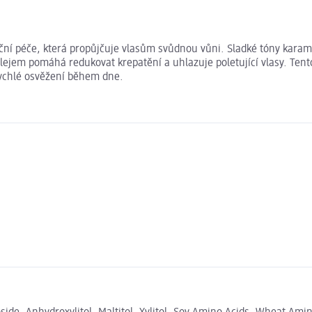
ční péče, která propůjčuje vlasům svůdnou vůni. Sladké tóny karam
lejem pomáhá redukovat krepatění a uhlazuje poletující vlasy. Ten
rychlé osvěžení během dne.