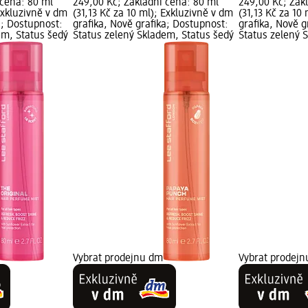
 cena: 80 ml
249,00 Kč; Základní cena: 80 ml
249,00 Kč; Zák
 Exkluzivně v dm
(31,13 Kč za 10 ml); Exkluzivně v dm
(31,13 Kč za 10
a; Dostupnost:
grafika, Nově grafika; Dostupnost:
grafika, Nově g
em, Status šedý
Status zelený Skladem, Status šedý
Status zelený 
Vybrat prodejnu dm
Vybrat prodej