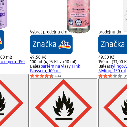
Vybrat prodejnu dm
prodejnu dm
100 ml)
49,50 Kč
49,50 Kč
ro objem, 150
100 ml (4,95 Kč za 10 ml)
150 ml (33,00 K
Balea
parfém na vlasy Pink
Balea
stylingov
Blossom, 100 ml
Styling, 150 ml
(66)
(1