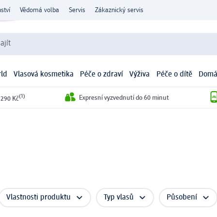
ství
Vědomá volba
Servis
Zákaznický servis
ajít
ld
Vlasová kosmetika
Péče o zdraví
Výživa
Péče o dítě
Domá
(1)
Expresní vyzvednutí do 60 minut
 290 Kč
Vlastnosti produktu
Typ vlasů
Působení