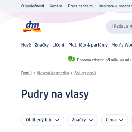
O společnosti
Kariéra
Press centrum
Inspirace & poraden
Hledat a n
Nově
Značky
Líčení
Pleť, tělo & parfémy
Men's Wor
Doprava zdarma při nákupu od 1
Domů
Vlasová kosmetika
Styling vlasů
Pudry na vlasy
Oblíbený filtr
Značky
Cena