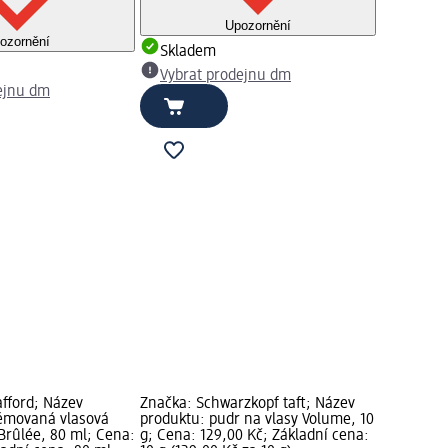
Upozornění
ozornění
Skladem
Vybrat prodejnu dm
ejnu dm
afford; Název
Značka: Schwarzkopf taft; Název
fémovaná vlasová
produktu: pudr na vlasy Volume, 10
rûlée, 80 ml; Cena:
g; Cena: 129,00 Kč; Základní cena: