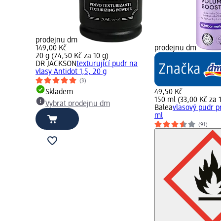
prodejnu dm
149,00 Kč
prodejnu dm
20 g (74,50 Kč za 10 g)
DR JACKSON
texturující pudr na
vlasy Antidot 1,5, 20 g
(3)
Skladem
49,50 Kč
150 ml (33,00 Kč za 
Vybrat prodejnu dm
Balea
vlasový pudr p
ml
(91)