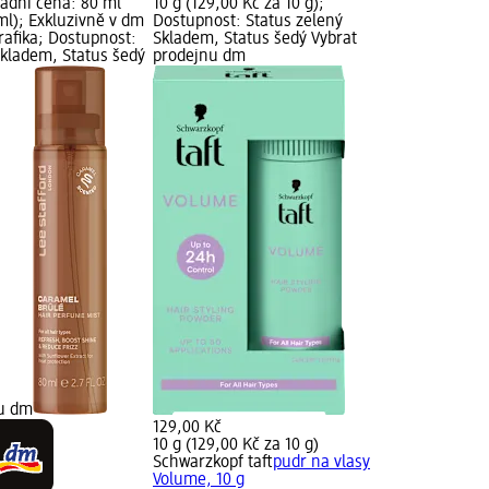
ladní cena: 80 ml
10 g (129,00 Kč za 10 g);
 ml); Exkluzivně v dm
Dostupnost: Status zelený
rafika; Dostupnost:
Skladem, Status šedý Vybrat
Skladem, Status šedý
prodejnu dm
nu dm
129,00 Kč
10 g (129,00 Kč za 10 g)
Schwarzkopf taft
pudr na vlasy
Volume, 10 g