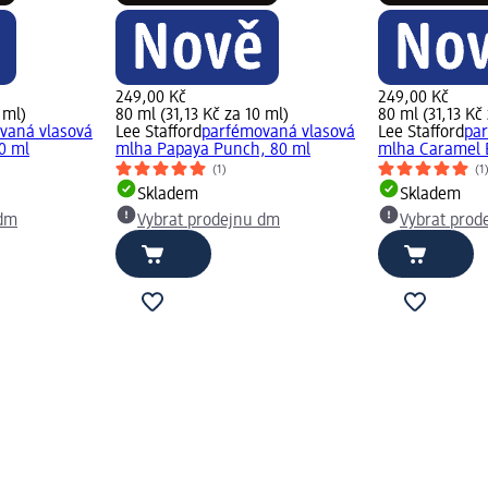
249,00 Kč
249,00 Kč
 ml)
80 ml (31,13 Kč za 10 ml)
80 ml (31,13 Kč
vaná vlasová
Lee Stafford
parfémovaná vlasová
Lee Stafford
pa
0 ml
mlha Papaya Punch, 80 ml
mlha Caramel 
(1)
(1
Skladem
Skladem
 dm
Vybrat prodejnu dm
Vybrat prod