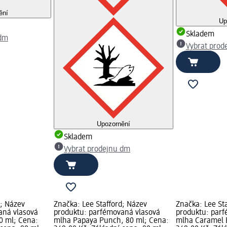
ění
Up
Skladem
 dm
Vybrat prod
Upozornění
Skladem
Vybrat prodejnu dm
d; Název
Značka: Lee Stafford; Název
Značka: Lee St
aná vlasová
produktu: parfémovaná vlasová
produktu: par
0 ml; Cena:
mlha Papaya Punch, 80 ml; Cena:
mlha Caramel B