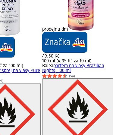
prodejnu dm
49,50 Kč
100 ml (4,95 Kč za 10 ml)
č za 100 ml)
Balea
parfém na vlasy Brazilian
ý sprej na vlasy Pure
Nights, 100 ml
(54)
91)