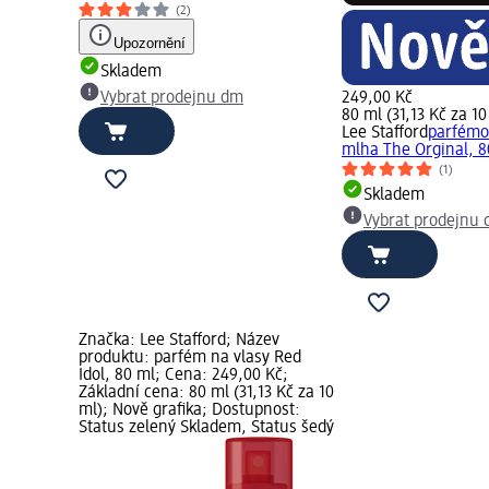
(2)
Upozornění
Skladem
Vybrat prodejnu dm
249,00 Kč
80 ml (31,13 Kč za 10
Lee Stafford
parfémo
mlha The Orginal, 8
(1)
Skladem
Vybrat prodejnu
Značka: Lee Stafford; Název
produktu: parfém na vlasy Red
Idol, 80 ml; Cena: 249,00 Kč;
Základní cena: 80 ml (31,13 Kč za 10
ml); Nově grafika; Dostupnost:
Status zelený Skladem, Status šedý