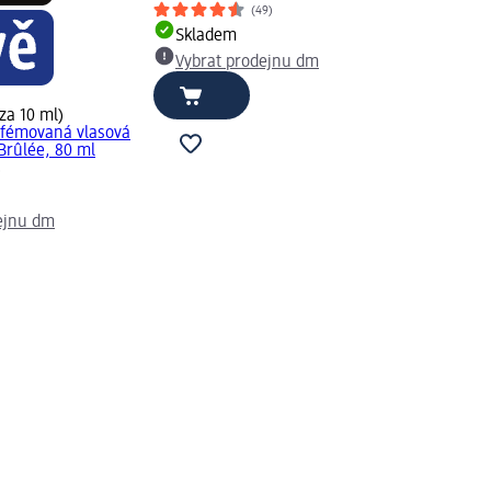
(49)
Skladem
Vybrat prodejnu dm
 za 10 ml)
rfémovaná vlasová
Brûlée, 80 ml
)
ejnu dm