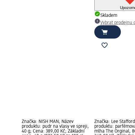
Upozorn
Skladem
Vybrat prodejnu
Značka: NISH MAN; Název
Značka: Lee Staffor
produktu: pudr na vlasy ve spreji,
produktu: parfémov
40 g; Cena: 389,00 Kč; Základní
mlha The Orginal, 8