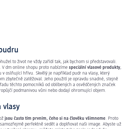
 pudru
hužel to život ne vždy zařídí tak, jak bychom si představovali.
. V dm online shopu proto nabízíme
speciální vlasové produkty
,
 oslňující hřívu. Skvělý je například pudr na vlasy, který
itom zbytečně zatěžoval. Jeho použití je opravdu snadné, stejně
u řadu těchto pomocníků od oblíbených a osvědčených značek
propůjčí podmanivou vůni nebo dodají ohromující objem.
 vlasy
kož
jsou často tím prvním, čeho si na člověku všimneme
. Proto
l samozřejmě perfektně sedět a doplňovat naši image. Abyste už