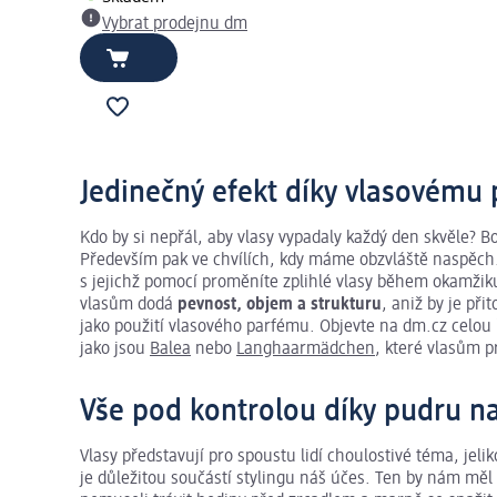
Vybrat prodejnu dm
Jedinečný efekt díky vlasovému
Kdo by si nepřál, aby vlasy vypadaly každý den skvěle? Bo
Především pak ve chvílích, kdy máme obzvláště naspěch
s jejichž pomocí proměníte zplihlé vlasy během okamžiku v
vlasům dodá
pevnost, objem a strukturu
, aniž by je př
jako použití vlasového parfému. Objevte na dm.cz celo
jako jsou
Balea
nebo
Langhaarmädchen
, které vlasům 
Vše pod kontrolou díky pudru na
Vlasy představují pro spoustu lidí choulostivé téma, jeli
je důležitou součástí stylingu náš účes. Ten by nám mě