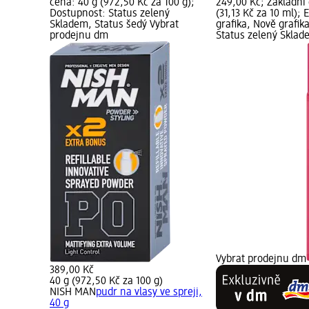
cena: 40 g (972,50 Kč za 100 g);
249,00 Kč; Základní
Dostupnost: Status zelený
(31,13 Kč za 10 ml);
Skladem, Status šedý Vybrat
grafika, Nově grafik
prodejnu dm
Status zelený Sklad
Vybrat prodejnu dm
389,00 Kč
40 g (972,50 Kč za 100 g)
NISH MAN
pudr na vlasy ve spreji,
40 g