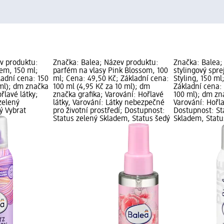
v produktu:
Značka: Balea; Název produktu:
Značka: Balea;
jem, 150 ml;
parfém na vlasy Pink Blossom, 100
stylingový spre
ladní cena: 150
ml; Cena: 49,50 Kč; Základní cena:
Styling, 150 ml
 ml); dm značka
100 ml (4,95 Kč za 10 ml); dm
Základní cena: 
řlavé látky;
značka grafika; Varování: Hořlavé
100 ml); dm zn
zelený
látky, Varování: Látky nebezpečné
Varování: Hořla
ý Vybrat
pro životní prostředí; Dostupnost:
Dostupnost: St
Status zelený Skladem, Status šedý
Skladem, Statu