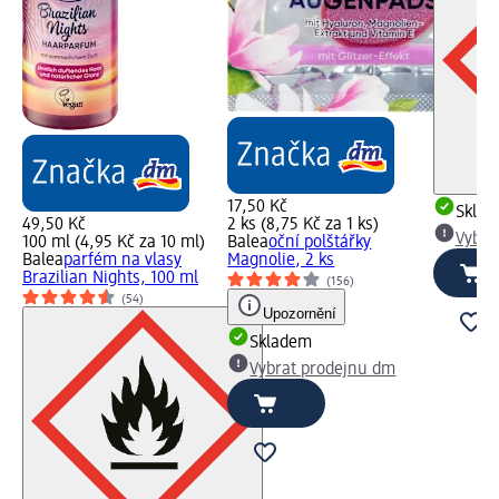
17,50 Kč
Skla
49,50 Kč
2 ks (8,75 Kč za 1 ks)
Vybra
100 ml (4,95 Kč za 10 ml)
Balea
oční polštářky
Balea
parfém na vlasy
Magnolie, 2 ks
Brazilian Nights, 100 ml
(156)
(54)
Upozornění
Skladem
Vybrat prodejnu dm