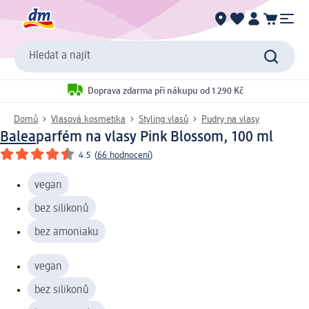
Hledat a najít
Doprava zdarma při nákupu od 1 290 Kč
Domů
Vlasová kosmetika
Styling vlasů
Pudry na vlasy
Balea
parfém na vlasy Pink Blossom, 100 ml
4.5
(
66 hodnocení
)
vegan
bez silikonů
bez amoniaku
vegan
bez silikonů