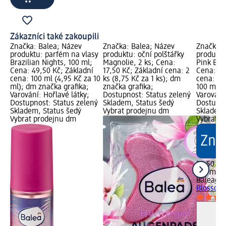
Zákazníci také zakoupili
Značka: Balea; Název
Značka: Balea; Název
Značka: 
produktu: parfém na vlasy
produktu: oční polštářky
produktu
Brazilian Nights, 100 ml;
Magnolie, 2 ks; Cena:
Pink Blo
Cena: 49,50 Kč; Základní
17,50 Kč; Základní cena: 2
Cena: 32
cena: 100 ml (4,95 Kč za 10
ks (8,75 Kč za 1 ks); dm
cena: 15
ml); dm značka grafika;
značka grafika;
100 ml);
Varování: Hořlavé látky;
Dostupnost: Status zelený
Varování:
Dostupnost: Status zelený
Skladem, Status šedý
Dostupno
Skladem, Status šedý
Vybrat prodejnu dm
Skladem,
Vybrat prodejnu dm
Vybrat p
32,50 Kč
150 ml (2
Balea
deo
Blossom,