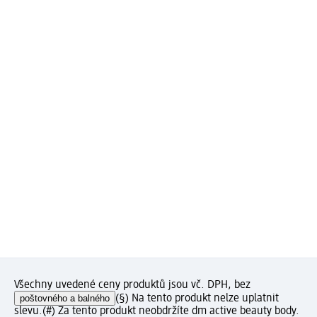
Všechny uvedené ceny produktů jsou vč. DPH, bez
poštovného a balného
(§) Na tento produkt nelze uplatnit
slevu.
(#) Za tento produkt neobdržíte dm active beauty body.