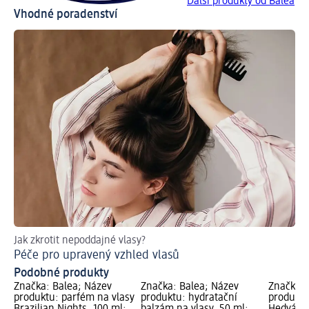
Další produkty od Balea
Vhodné poradenství
Jak zkrotit nepoddajné vlasy?
3 ú
Péče pro upravený vzhled vlasů
Úč
Podobné produkty
Značka: Balea; Název
Značka: Balea; Název
Značka: 
produktu: parfém na vlasy
produktu: hydratační
produktu