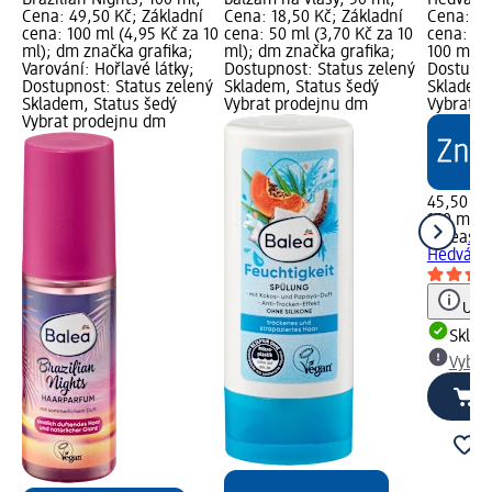
Brazilian Nights, 100 ml;
balzám na vlasy, 50 ml;
Hedvábný
Cena: 49,50 Kč; Základní
Cena: 18,50 Kč; Základní
Cena: 45
cena: 100 ml (4,95 Kč za 10
cena: 50 ml (3,70 Kč za 10
cena: 15
ml); dm značka grafika;
ml); dm značka grafika;
100 ml);
Varování: Hořlavé látky;
Dostupnost: Status zelený
Dostupno
Dostupnost: Status zelený
Skladem, Status šedý
Skladem,
Skladem, Status šedý
Vybrat prodejnu dm
Vybrat p
Vybrat prodejnu dm
45,50 Kč
150 ml (3
Balea
spr
Hedvábný
Upoz
Skla
Vybra