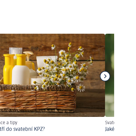
ace a tipy
Svatební účesy, 
tří do svatební KPZ?
Jaké jsou tip