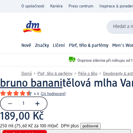
O společnosti
Kariéra
Press centrum
Inspirace & poraden
Hledat a n
Nově
Značky
Líčení
Pleť, tělo & parfémy
Men's Wor
Doprava zdarma při nákupu od 1
Domů
Pleť, tělo & parfémy
Péče o tělo
Deodoranty & ant
bruno banani
tělová mlha Va
4.6
(
24 hodnocení
)
189,00 Kč
250 ml (75,60 Kč za 100 ml)
vč. DPH plus
poštovné