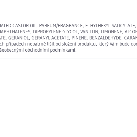
NATED CASTOR OIL, PARFUM/FRAGRANCE, ETHYLHEXYL SALICYLAT
HALENES, DIPROPYLENE GLYCOL, VANILLIN, LIMONENE, ALCOHOL,
, GERANIOL, GERANYL ACETATE, PINENE, BENZALDEHYDE, CARAMEL, Y
 případech nepatrně lišit od složení produktu, který Vám bude dor
i Všeobecnými obchodními podmínkami.