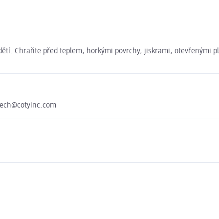
ětí. Chraňte před teplem, horkými povrchy, jiskrami, otevřenými p
czech@cotyinc.com