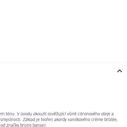
ém tónu. V úvodu okouzlí osvěžující vůně citronového oleje a
smyslnosti. Základ je tvořen akordy vanilkového crème brûlée,
 od značky bruno banani.