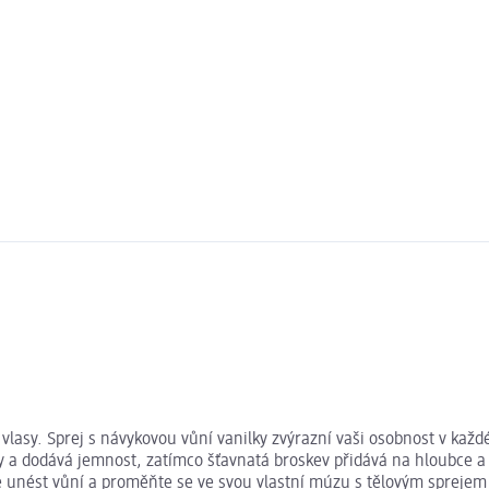
vlasy. Sprej s návykovou vůní vanilky zvýrazní vaši osobnost v každ
y a dodává jemnost, zatímco šťavnatá broskev přidává na hloubce a 
e unést vůní a proměňte se ve svou vlastní múzu s tělovým sprejem