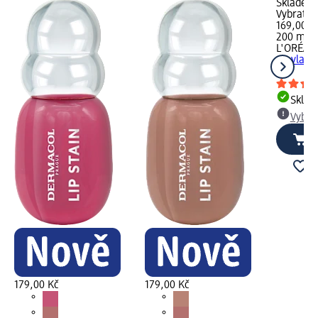
Skladem,
Vybrat p
169,00 K
200 ml (
L'ORÉAL 
na vlasy
ml
Skla
Vybra
179,00 Kč
179,00 Kč