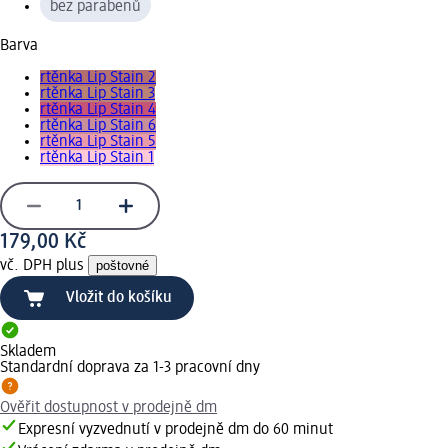
bez parabenů
Barva
rtěnka Lip Stain 2
rtěnka Lip Stain 3
rtěnka Lip Stain 4
rtěnka Lip Stain 6
rtěnka Lip Stain 5
rtěnka Lip Stain 1
179,00 Kč
vč. DPH plus
poštovné
Vložit do košíku
Skladem
Standardní doprava za 1-3 pracovní dny
Ověřit dostupnost v prodejně dm
Expresní vyzvednutí v prodejně dm do 60 minut