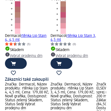
Dermacol
rtěnka Lip Stain
Dermacol
rtěnka Lip Stain 3,
4, 4,5 ml
4,5 ml
(5)
(0)
Skladem
Skladem
Vybrat prodejnu dm
Vybrat prodejnu dm
Zákazníci také zakoupili
Značka: Dermacol; Název
Značka: Dermacol; Název
Značka: 
produktu: rtěnka Lip Stain
produktu: rtěnka Lip Stain
ELSEVE; 
4, 4,5 ml; Cena: 179,00 Kč;
3, 4,5 ml; Cena: 179,00 Kč;
sprej na 
Nově grafika; Dostupnost:
Nově grafika; Dostupnost:
200 ml; 
Status zelený Skladem,
Status zelený Skladem,
Základní
Status šedý Vybrat
Status šedý Vybrat
(84,50 Kč
prodejnu dm
prodejnu dm
Dostupno