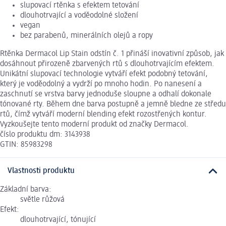
slupovací rtěnka s efektem tetování
dlouhotrvající a voděodolné složení
vegan
bez parabenů, minerálních olejů a ropy
Rtěnka Dermacol Lip Stain odstín č. 1 přináší inovativní způsob, jak
dosáhnout přirozeně zbarvených rtů s dlouhotrvajícím efektem.
Unikátní slupovací technologie vytváří efekt podobný tetování,
který je voděodolný a vydrží po mnoho hodin. Po nanesení a
zaschnutí se vrstva barvy jednoduše sloupne a odhalí dokonale
tónované rty. Během dne barva postupně a jemně bledne ze středu
rtů, čímž vytváří moderní blending efekt rozostřených kontur.
Vyzkoušejte tento moderní produkt od značky Dermacol.
číslo produktu dm: 3143938
GTIN: 85983298
Vlastnosti produktu
Základní barva:
světle růžová
Efekt:
dlouhotrvající, tónující