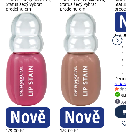
Status šedý Vybrat
Status šedý Vybrat
Status š
prodejnu dm
prodejnu dm
prodejn
179,00 K
Dermaco
5, 4,5 ml
Skla
Vybra
179,00 Kč
179,00 Kč