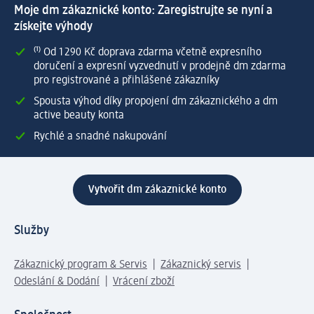
Moje dm zákaznické konto: Zaregistrujte se nyní a
získejte výhody
⁽¹⁾ Od 1 290 Kč doprava zdarma včetně expresního
doručení a expresní vyzvednutí v prodejně dm zdarma
pro registrované a přihlášené zákazníky
Spousta výhod díky propojení dm zákaznického a dm
active beauty konta
Rychlé a snadné nakupování
Vytvořit dm zákaznické konto
Služby
Zákaznický program & Servis
Zákaznický servis
Odeslání & Dodání
Vrácení zboží