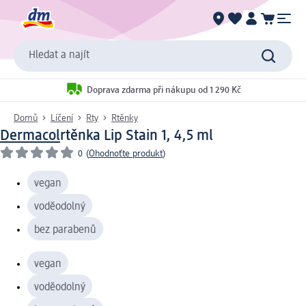
Hledat a najít
Doprava zdarma při nákupu od 1 290 Kč
Domů
Líčení
Rty
Rtěnky
Dermacol
rtěnka Lip Stain 1, 4,5 ml
0
(
Ohodnoťte produkt
)
vegan
voděodolný
bez parabenů
vegan
voděodolný