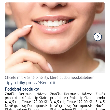
Chcete mít krásně plné rty, které budou neodolatelné?
Ru
Tipy a triky pro zvětšení rtů
Ja
Podobné produkty
Značka: Dermacol; Název
Značka: Dermacol; Název
Značka: 
produktu: rtěnka Lip Stain
produktu: rtěnka Lip Stain
produktu
4, 4,5 ml; Cena: 179,00 Kč;
3, 4,5 ml; Cena: 179,00 Kč;
5, 4,5 m
Nově grafika; Dostupnost:
Nově grafika; Dostupnost:
Nově gra
Status zelený Skladem,
Status zelený Skladem,
Status z