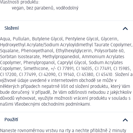
Vlastnosti produktu:
vegan, bez parabenů, voděodolný
Složení
Aqua, Pullulan, Butylene Glycol, Pentylene Glycol, Glycerin,
Hydroxyethyl Acrylate/Sodium Acryloyldimethyl Taurate Copolymer,
Squalane, Phenoxyethanol, Ethylhexylglycerin, Polysorbate 60,
Sorbitan Isostearate, Methylpropanediol, Ammonium Acrylates
Copolymer, Phenylpropanol, Caprylyl Glycol, Sodium Acrylates
Copolymer, Simethicone, +/- CI 77891, CI 16035, CI 77491, CI 15985,
CI 17200, CI 77499, CI 42090, CI 19140, CI 45380, CI 45410. Složení a
výživové údaje uvedené v internetovém obchodě se může v
některých případech nepatrně lišit od složení produktu, který Vám
bude doručený. V případě, že Vám odlišnosti nebudou z jakýchkoliv
důvodů vyhovovat, využijte možnosti vrácení produktu v souladu s
našimi Všeobecnými obchodními podmínkami.
Použití
Naneste rovnoměrnou vrstvu na rty a nechte přibližně 2 minuty