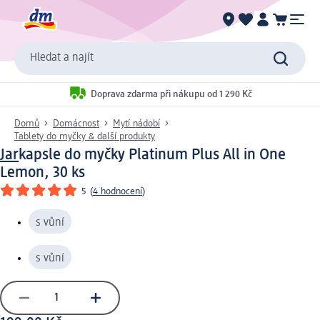
Hledat a najít
Doprava zdarma při nákupu od 1 290 Kč
Domů
Domácnost
Mytí nádobí
Tablety do myčky & další produkty
Jar
kapsle do myčky Platinum Plus All in One
Lemon, 30 ks
5
(
4 hodnocení
)
s vůní
s vůní