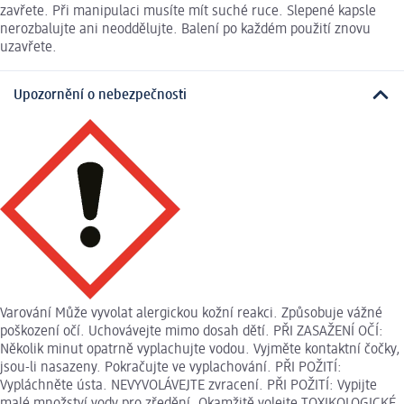
zavřete. Při manipulaci musíte mít suché ruce. Slepené kapsle
nerozbalujte ani neoddělujte. Balení po každém použití znovu
uzavřete.
Upozornění o nebezpečnosti
Varování Může vyvolat alergickou kožní reakci. Způsobuje vážné
poškození očí. Uchovávejte mimo dosah dětí. PŘI ZASAŽENÍ OČÍ:
Několik minut opatrně vyplachujte vodou. Vyjměte kontaktní čočky,
jsou-li nasazeny. Pokračujte ve vyplachování. PŘI POŽITÍ:
Vypláchněte ústa. NEVYVOLÁVEJTE zvracení. PŘI POŽITÍ: Vypijte
malé množství vody pro zředění. Okamžitě volejte TOXIKOLOGICKÉ