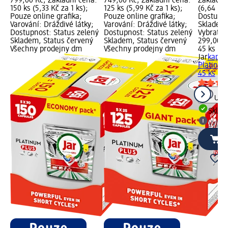
799,00 Kč; Základní cena:
749,00 Kč; Základní cena:
Základní
150 ks (5,33 Kč za 1 ks);
125 ks (5,99 Kč za 1 ks);
(6,64 Kč 
Pouze online grafika;
Pouze online grafika;
Dostupno
Varování: Dráždivé látky;
Varování: Dráždivé látky;
Skladem,
Dostupnost: Status zelený
Dostupnost: Status zelený
Vybrat p
Skladem, Status červený
Skladem, Status červený
299,00 K
Všechny prodejny dm
Všechny prodejny dm
45 ks (6,
Jar
kapsl
Platinum
45 ks
Upoz
Skla
Vybra