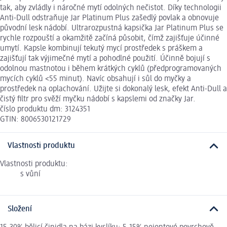
tak, aby zvládly i náročné mytí odolných nečistot. Díky technologii
Anti-Dull odstraňuje Jar Platinum Plus zašedlý povlak a obnovuje
původní lesk nádobí. Ultrarozpustná kapsička Jar Platinum Plus se
rychle rozpouští a okamžitě začíná působit, čímž zajišťuje účinné
umytí. Kapsle kombinují tekutý mycí prostředek s práškem a
zajišťují tak výjimečné mytí a pohodlné použití. Účinně bojují s
odolnou mastnotou i během krátkých cyklů (předprogramovaných
mycích cyklů <55 minut). Navíc obsahují i sůl do myčky a
prostředek na oplachování. Užijte si dokonalý lesk, efekt Anti-Dull a
čistý filtr pro svěží myčku nádobí s kapslemi od značky Jar.
číslo produktu dm: 3124351
GTIN: 8006530121729
Vlastnosti produktu
Vlastnosti produktu:
s vůní
Složení