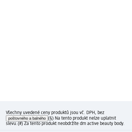
Všechny uvedené ceny produktů jsou vč. DPH, bez
poštovného a balného
(§) Na tento produkt nelze uplatnit
slevu.
(#) Za tento produkt neobdržíte dm active beauty body.