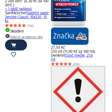
2 200 útrž. (4,30 Kč za 100
útrž.)
+ 1 další velikost
Sanft&Sicher
toaletní papír
3vrstvý Classic 10x220, 10
ks
(150)
Skladem
Vybrat prodejnu dm
27,50 Kč
250 ml (11,00 Kč za 100 ml)
Denkmit
čistič myčky, 250
ml
(230)