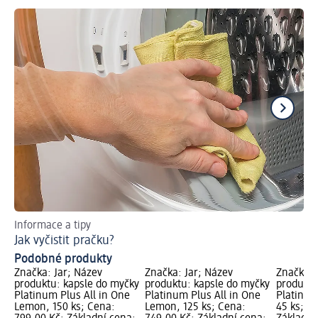
Informace a tipy
Obj
Jak vyčistit pračku?
Sů
Podobné produkty
Značka: Jar; Název
Značka: Jar; Název
Značka: 
produktu: kapsle do myčky
produktu: kapsle do myčky
produktu
Platinum Plus All in One
Platinum Plus All in One
Platinum
Lemon, 150 ks; Cena:
Lemon, 125 ks; Cena:
45 ks; C