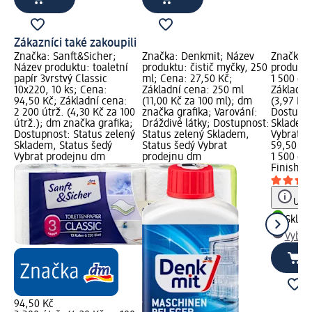
Zákazníci také zakoupili
Značka: Sanft&Sicher;
Značka: Denkmit; Název
Značka: 
Název produktu: toaletní
produktu: čistič myčky, 250
produktu
papír 3vrstvý Classic
ml; Cena: 27,50 Kč;
1 500 g;
10x220, 10 ks; Cena:
Základní cena: 250 ml
Základní
94,50 Kč; Základní cena:
(11,00 Kč za 100 ml); dm
(3,97 Kč 
2 200 útrž. (4,30 Kč za 100
značka grafika; Varování:
Dostupno
útrž.); dm značka grafika;
Dráždivé látky; Dostupnost:
Skladem,
Dostupnost: Status zelený
Status zelený Skladem,
Vybrat p
Skladem, Status šedý
Status šedý Vybrat
59,50 Kč
Vybrat prodejnu dm
prodejnu dm
1 500 g (
Finish
sů
Upoz
Skla
Vybra
94,50 Kč