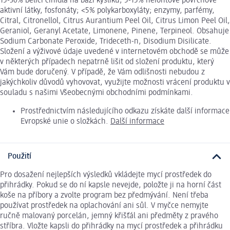
15-30% bělicí činidla na bázi kyslíku; 5-15% neiontové povrchově
aktivní látky, fosfonáty; <5% polykarboxyláty; enzymy, parfémy,
Citral, Citronellol, Citrus Aurantium Peel Oil, Citrus Limon Peel Oil,
Geraniol, Geranyl Acetate, Limonene, Pinene, Terpineol. Obsahuje
Sodium Carbonate Peroxide, Trideceth-n, Disodium Disilicate.
Složení a výživové údaje uvedené v internetovém obchodě se může
v některých případech nepatrně lišit od složení produktu, který
Vám bude doručený. V případě, že Vám odlišnosti nebudou z
jakýchkoliv důvodů vyhovovat, využijte možnosti vrácení produktu v
souladu s našimi Všeobecnými obchodními podmínkami.
Prostřednictvím následujícího odkazu získáte další informace
Evropské unie o složkách.
Další informace
Použití
Pro dosažení nejlepších výsledků vkládejte mycí prostředek do
přihrádky. Pokud se do ní kapsle nevejde, položte ji na horní část
koše na příbory a zvolte program bez předmývání. Není třeba
používat prostředek na oplachování ani sůl. V myčce nemyjte
ručně malovaný porcelán, jemný křišťál ani předměty z pravého
stříbra. Vložte kapsli do přihrádky na mycí prostředek a přihrádku