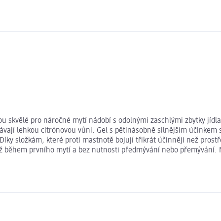
u skvělé pro náročné mytí nádobí s odolnými zaschlými zbytky jídl
vají lehkou citrónovou vůni. Gel s pětinásobně silnějším účinkem se
Díky složkám, které proti mastnotě bojují třikrát účinněji než prostř
 už během prvního mytí a bez nutnosti předmývání nebo přemývání. N