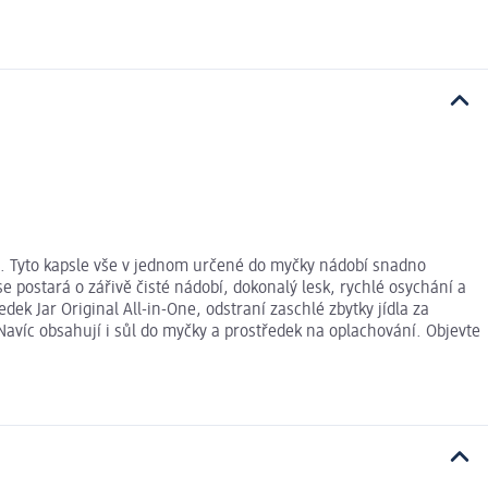
a. Tyto kapsle vše v jednom určené do myčky nádobí snadno
 postará o zářivě čisté nádobí, dokonalý lesk, rychlé osychání a
edek Jar Original All-in-One, odstraní zaschlé zbytky jídla za
avíc obsahují i sůl do myčky a prostředek na oplachování. Objevte