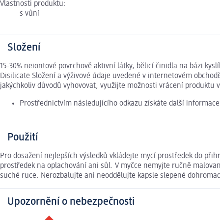
Vlastnosti produktu:
s vůní
Složení
15-30% neiontové povrchově aktivní látky, bělicí činidla na bázi k
Disilicate Složení a výživové údaje uvedené v internetovém obchod
jakýchkoliv důvodů vyhovovat, využijte možnosti vrácení produkt
Prostřednictvím následujícího odkazu získáte další informac
Použití
Pro dosažení nejlepších výsledků vkládejte mycí prostředek do přihr
prostředek na oplachování ani sůl. V myčce nemyjte ručně malovaný 
suché ruce. Nerozbalujte ani neoddělujte kapsle slepené dohromad
Upozornění o nebezpečnosti