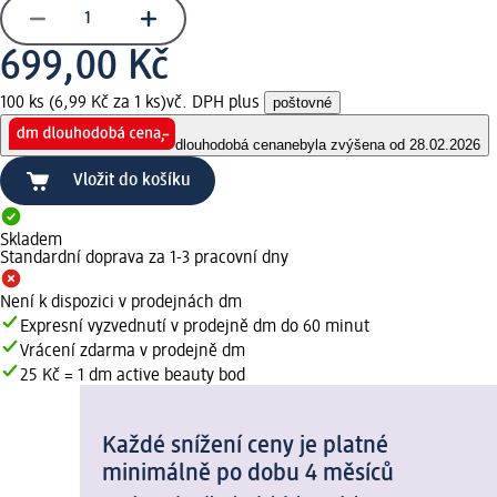
699,00 Kč
100 ks (6,99 Kč za 1 ks)
vč. DPH plus
poštovné
dlouhodobá cena
nebyla zvýšena od 28.02.2026
Vložit do košíku
Skladem
Standardní doprava za 1-3 pracovní dny
Není k dispozici v prodejnách dm
Expresní vyzvednutí v prodejně dm do 60 minut
Vrácení zdarma v prodejně dm
25 Kč = 1 dm active beauty bod
Každé snížení ceny je platné
minimálně po dobu 4 měsíců