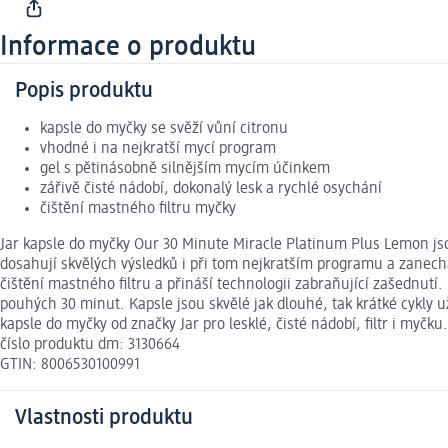
Informace o produktu
Popis produktu
kapsle do myčky se svěží vůní citronu
vhodné i na nejkratší mycí program
gel s pětinásobně silnějším mycím účinkem
zářivě čisté nádobí, dokonalý lesk a rychlé osychání
čištění mastného filtru myčky
Jar kapsle do myčky Our 30 Minute Miracle Platinum Plus Lemon jso
dosahují skvělých výsledků i při tom nejkratším programu a zanechá
čištění mastného filtru a přináší technologii zabraňující zašednutí. 
pouhých 30 minut. Kapsle jsou skvělé jak dlouhé, tak krátké cykly
kapsle do myčky od značky Jar pro lesklé, čisté nádobí, filtr i myčku.
číslo produktu dm: 3130664
GTIN: 8006530100991
Vlastnosti produktu