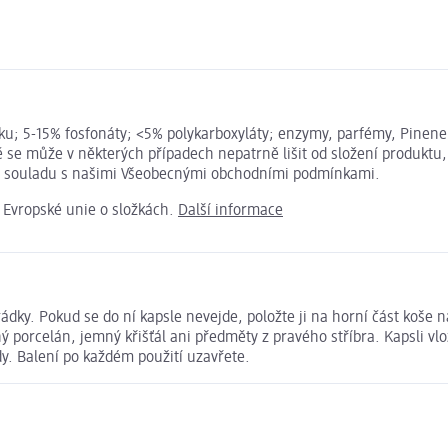
yslíku; 5-15% fosfonáty; <5% polykarboxyláty; enzymy, parfémy, Pin
ě se může v některých případech nepatrně lišit od složení produktu
u v souladu s našimi Všeobecnými obchodními podmínkami.
e Evropské unie o složkách.
Další informace
ádky. Pokud se do ní kapsle nevejde, položte ji na horní část koše 
porcelán, jemný křišťál ani předměty z pravého stříbra. Kapsli vlo
y. Balení po každém použití uzavřete.