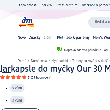
O společnosti
Kariéra
Press centrum
Inspirace & poraden
Hledat a n
Nově
Značky
Líčení
Pleť, tělo & parfémy
Men's Wor
Doprava zdarma při nákupu od 1
Domů
Domácnost
Mytí nádobí
Tablety do myčky & další 
Jar
kapsle do myčky Our 30 M
5
(
23 hodnocení
)
s vůní
s vůní