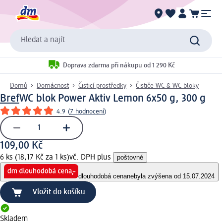
Hledat a najít
Doprava zdarma při nákupu od 1 290 Kč
Domů
Domácnost
Čisticí prostředky
Čističe WC & WC bloky
Bref
WC blok Power Aktiv Lemon 6x50 g, 300 g
4.9
(
7 hodnocení
)
109,00 Kč
6 ks (18,17 Kč za 1 ks)
vč. DPH plus
poštovné
dlouhodobá cena
nebyla zvýšena od 15.07.2024
Vložit do košíku
Skladem