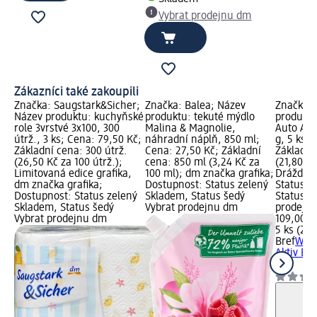
Vybrat prodejnu dm
Zákazníci také zakoupili
Značka: Saugstark&Sicher;
Značka: Balea; Název
Značka: 
Název produktu: kuchyňské
produktu: tekuté mýdlo
produktu
role 3vrstvé 3x100, 300
Malina & Magnolie,
Auto Akt
útrž., 3 ks; Cena: 79,50 Kč;
náhradní náplň, 850 ml;
g, 5 ks; 
:
Základní cena: 300 útrž.
Cena: 27,50 Kč; Základní
Základní
00
(26,50 Kč za 100 útrž.);
cena: 850 ml (3,24 Kč za
(21,80 Kč
a;
Limitovaná edice grafika,
100 ml); dm značka grafika;
Dráždivé
ný
dm značka grafika;
Dostupnost: Status zelený
Status z
Dostupnost: Status zelený
Skladem, Status šedý
Status š
Skladem, Status šedý
Vybrat prodejnu dm
prodejn
Vybrat prodejnu dm
109,00 K
5 ks (21,
Bref
WC b
Aktiv Eu
ks