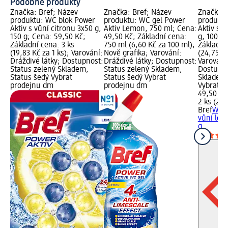
Podobné produkty
Značka: Bref; Název
Značka: Bref; Název
Značka: 
produktu: WC blok Power
produktu: WC gel Power
produktu
Aktiv s vůní citronu 3x50 g,
Aktiv Lemon, 750 ml; Cena:
Aktiv s 
150 g; Cena: 59,50 Kč;
49,50 Kč; Základní cena:
g, 100 g
Základní cena: 3 ks
750 ml (6,60 Kč za 100 ml);
Základní
(19,83 Kč za 1 ks); Varování:
Nově grafika; Varování:
(24,75 Kč
Dráždivé látky; Dostupnost:
Dráždivé látky; Dostupnost:
Varování:
Status zelený Skladem,
Status zelený Skladem,
Dostupno
Status šedý Vybrat
Status šedý Vybrat
Skladem,
prodejnu dm
prodejnu dm
Vybrat p
49,50 Kč
2 ks (24,
Bref
WC b
vůní lev
g