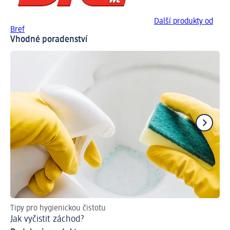
Další produkty od
Bref
Vhodné poradenství
Tipy pro hygienickou čistotu
Tak
Jak vyčistit záchod?
Ch