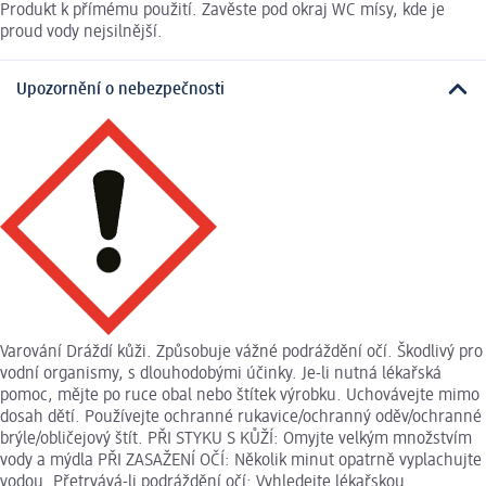
Produkt k přímému použití. Zavěste pod okraj WC mísy, kde je
proud vody nejsilnější.
Upozornění o nebezpečnosti
Varování Dráždí kůži. Způsobuje vážné podráždění očí. Škodlivý pro
vodní organismy, s dlouhodobými účinky. Je-li nutná lékařská
pomoc, mějte po ruce obal nebo štítek výrobku. Uchovávejte mimo
dosah dětí. Používejte ochranné rukavice/ochranný oděv/ochranné
brýle/obličejový štít. PŘI STYKU S KŮŽÍ: Omyjte velkým množstvím
vody a mýdla PŘI ZASAŽENÍ OČÍ: Několik minut opatrně vyplachujte
vodou. Přetrvává-li podráždění očí: Vyhledejte lékařskou