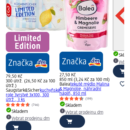
00
Skla
ír
20
Vybra
27,50 Kč
79,50 Kč
850 ml (3,24 Kč za 100 ml)
300 útrž. (26,50 Kč za 100
Balea
tekuté mýdlo Malina
útrž.)
& Magnolie, náhradní
Saugstark&Sicher
kuchyňské
náplň, 850 ml
role 3vrstvé 3x100, 300
(199)
útrž., 3 ks
Skladem
(746)
Skladem
Vybrat prodejnu dm
Vybrat prodejnu dm