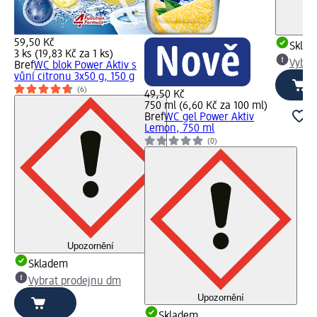
59,50 Kč
Skla
3 ks (19,83 Kč za 1 ks)
Vybra
Bref
WC blok Power Aktiv s
vůní citronu 3x50 g, 150 g
(6)
49,50 Kč
750 ml (6,60 Kč za 100 ml)
Bref
WC gel Power Aktiv
Lemon, 750 ml
(0)
Upozornění
Skladem
Vybrat prodejnu dm
Upozornění
Skladem