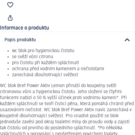
Informace o produktu
Popis produktu
wc blok pro hygienickou čistotu
se svěží vůní citronu
pro čistotu při každém spláchnutí
ochrana před vodním kamenem a nečistotami
zanechává dlouhotrvající svěžest
WC blok Bref Power Aktiv Lemon přináší do koupelny svěží
citronovou vůni a hygienickou čistotu. Jeho složení se čtyřmi
funkcemi nabízí o 50 % vyšší účinek proti vodnímu kameni*. Při
každém spláchnutí se tvoří čisticí pěna, která pomáhá chránit před
usazováním nečistot. WC blok Bref Power Aktiv navíc zanechává v
koupelně dlouhotrvající svěžest. Pro snadné použití se blok
jednoduše zavěsí pod okraj toaletní mísy do proudu vody a zajistí
tak čistotu od prvního do posledního spláchnutí. *Po několika
spláchnutích v porovnání s neošetřeným povrchem toalety.