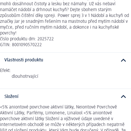
mohli dosáhnout čistoty a lesku bez námahy. Už vás nebaví
namáčet nádobí a drhnout kuchyň? Dejte sbohem starým
způsobům čištění díky spreji. Power sprej 3 v 1 Nádobí a kuchyň od
značky Jar je snadným řešením na mastnotu před mytím nádobí v
myčce, před ručním mytím nádobí, a dokonce i na kuchyňské
povrchy!
číslo produktu dm: 2025722
GTIN: 8001090570222
Vlastnosti produktu
Efekt:
dlouhotrvající
Složení
<5% aniontové povrchove aktivní látky, Neiontové Povrchově
Aktivní Látky, Parfémy, Limonene, Linalool <5% aniontové
povrchove aktivní látky Složení a výživové údaje uvedené v
internetovém obchodě se může v některých případech nepatrně
lišit od složení produktu, který Vám bude doručený. V případě, že