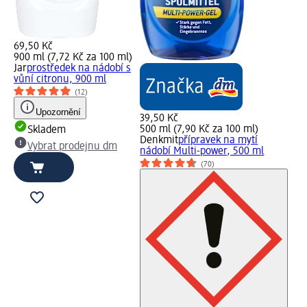
69,50 Kč
900 ml (7,72 Kč za 100 ml)
Jar
prostředek na nádobí s
vůní citronu, 900 ml
(12)
Upozornění
39,50 Kč
500 ml (7,90 Kč za 100 ml)
Skladem
Denkmit
přípravek na mytí
Vybrat prodejnu dm
nádobí Multi-power, 500 ml
(70)