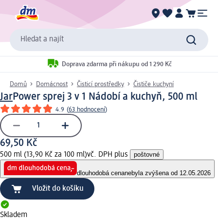
Hledat a najít
Doprava zdarma při nákupu od 1 290 Kč
Domů
Domácnost
Čisticí prostředky
Čističe kuchyní
Jar
Power sprej 3 v 1 Nádobí a kuchyň, 500 ml
4.9
(
63 hodnocení
)
69,50 Kč
500 ml (13,90 Kč za 100 ml)
vč. DPH plus
poštovné
dlouhodobá cena
nebyla zvýšena od 12.05.2026
Vložit do košíku
Skladem