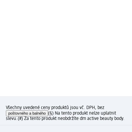
Všechny uvedené ceny produktů jsou vč. DPH, bez
poštovného a balného
(§) Na tento produkt nelze uplatnit
slevu.
(#) Za tento produkt neobdržíte dm active beauty body.