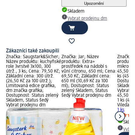
Upozornění
Skladem
Vybrat prodejnu dm
Zákazníci také zakoupili
Značka: Saugstark&Sicher;
Značka: Jar; Název
Značka: 
Název produktu: kuchyňské
produktu: Extra+
produktu:
role 3vrstvé 3x100, 300
prostředek na nádobí s
mikrohad
útrž., 3 ks; Cena: 79,50 Kč;
vůní citronu, 650 ml; Cena:
45,50 Kč
Základní cena: 300 útrž.
69,50 Kč; Základní cena:
ks (45,50
(26,50 Kč za 100 útrž.);
650 ml (10,69 Kč za 100
Dostupno
Limitovaná edice grafika,
ml); Dostupnost: Status
Skladem,
dm značka grafika;
zelený Skladem, Status
Vybrat p
Dostupnost: Status zelený
šedý Vybrat prodejnu dm
45,50 Kč
Skladem, Status šedý
1 ks (45,
Vybrat prodejnu dm
Vileda
ac
1 ks
Skla
Vybra