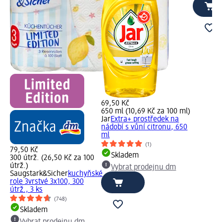
69,50 Kč
650 ml (10,69 Kč za 100 ml)
Jar
Extra+ prostředek na
nádobí s vůní citronu, 650
ml
(1)
79,50 Kč
Skladem
300 útrž. (26,50 Kč za 100
útrž.)
Vybrat prodejnu dm
Saugstark&Sicher
kuchyňské
role 3vrstvé 3x100, 300
útrž., 3 ks
(748)
Skladem