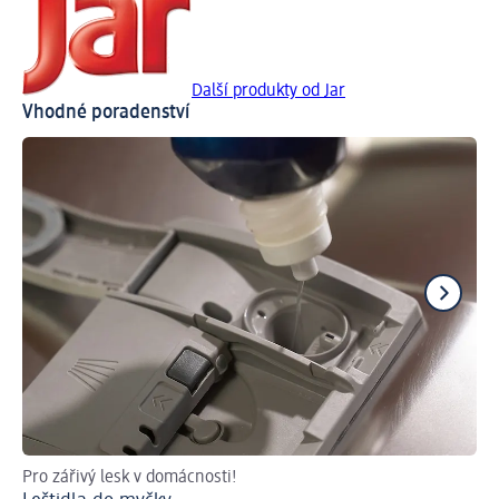
Další produkty od Jar
Vhodné poradenství
Pro zářivý lesk v domácnosti!
Tak