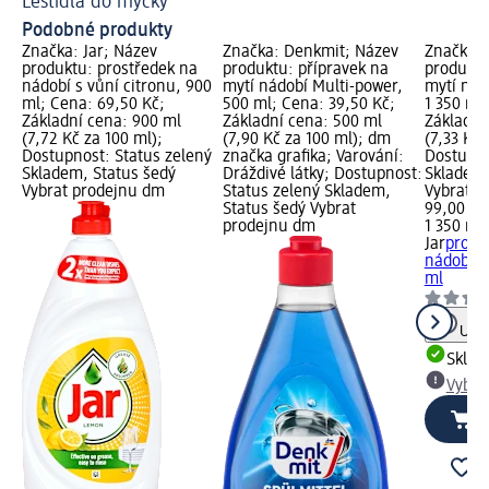
Leštidla do myčky
Ch
Podobné produkty
Značka: Jar; Název
Značka: Denkmit; Název
Značka: 
produktu: prostředek na
produktu: přípravek na
produktu
nádobí s vůní citronu, 900
mytí nádobí Multi-power,
mytí nád
ml; Cena: 69,50 Kč;
500 ml; Cena: 39,50 Kč;
1 350 ml
Základní cena: 900 ml
Základní cena: 500 ml
Základní
(7,72 Kč za 100 ml);
(7,90 Kč za 100 ml); dm
(7,33 Kč 
Dostupnost: Status zelený
značka grafika; Varování:
Dostupno
Skladem, Status šedý
Dráždivé látky; Dostupnost:
Skladem,
Vybrat prodejnu dm
Status zelený Skladem,
Vybrat p
Status šedý Vybrat
99,00 Kč
prodejnu dm
1 350 ml 
Jar
prost
nádobí s 
ml
Upoz
Skla
Vybra