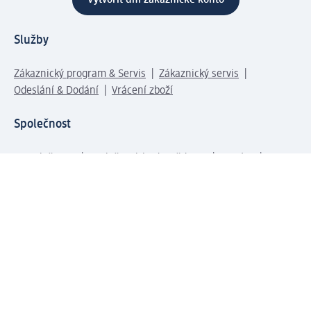
Vytvořit dm zákaznické konto
Služby
Zákaznický program & Servis
Zákaznický servis
Odeslání & Dodání
Vrácení zboží
Společnost
O společnosti
Společenská odpovědnost
Kariéra
Press centrum
Svět dm
Platební možnosti