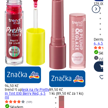
179,00 K
Dermaco
4, 4,5 ml
Skla
Vybra
94,50 Kč
trend !t up
lesk na rty Pretty
89,50 Kč
In Tint 030 Berry Red, 4,5
1 ks (89,50 Kč za 1 ks)
ml
(109)
Skladem