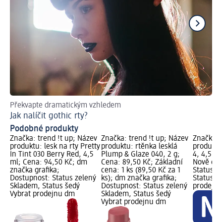
Překvapte dramatickým vzhledem
Les
Jak nalíčit gothic rty?
Ja
Podobné produkty
Značka: trend !t up; Název
Značka: trend !t up; Název
Značka: 
produktu: lesk na rty Pretty
produktu: rtěnka lesklá
produktu
In Tint 030 Berry Red, 4,5
Plump & Glaze 040, 2 g;
4, 4,5 m
ml; Cena: 94,50 Kč; dm
Cena: 89,50 Kč; Základní
Nově gra
značka grafika;
cena: 1 ks (89,50 Kč za 1
Status z
Dostupnost: Status zelený
ks); dm značka grafika;
Status š
Skladem, Status šedý
Dostupnost: Status zelený
prodejn
Vybrat prodejnu dm
Skladem, Status šedý
Vybrat prodejnu dm