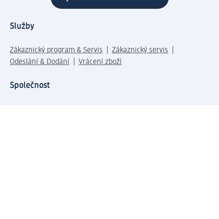
Služby
Zákaznický program & Servis
Zákaznický servis
Odeslání & Dodání
Vrácení zboží
Společnost
O společnosti
Společenská odpovědnost
Kariéra
Press centrum
Svět dm
Platební možnosti