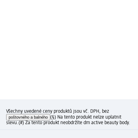
Všechny uvedené ceny produktů jsou vč. DPH, bez
poštovného a balného
(§) Na tento produkt nelze uplatnit
slevu.
(#) Za tento produkt neobdržíte dm active beauty body.