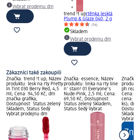
Vybrat prodejnu dm
trend !t up
rtěnka lesklá
Plump & Glaze 040, 2 g
(14)
Skladem
Vybrat prodejnu dm
Zákazníci také zakoupili
Značka: trend !t up; Název
Značka: essence; Název
Značka: 
produktu: lesk na rty Pretty
produktu: linka na rty line
produktu:
In Tint 030 Berry Red, 4,5
n' stain! 01 Everyone's
ph reacti
ml; Cena: 94,50 Kč; dm
Nude-Pink, 2,5 ml; Cena:
Cena: 84
značka grafika;
69,50 Kč; Dostupnost:
cena: 1 k
Dostupnost: Status zelený
Status zelený Skladem,
ks); dm 
Skladem, Status šedý
Status šedý Vybrat
Dostupno
Vybrat prodejnu dm
Skladem,
Vybrat p