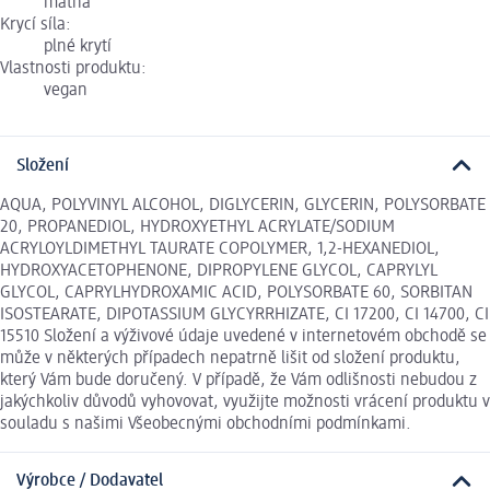
matná
Krycí síla:
plné krytí
Vlastnosti produktu:
vegan
Složení
AQUA, POLYVINYL ALCOHOL, DIGLYCERIN, GLYCERIN, POLYSORBATE
20, PROPANEDIOL, HYDROXYETHYL ACRYLATE/SODIUM
ACRYLOYLDIMETHYL TAURATE COPOLYMER, 1,2-HEXANEDIOL,
HYDROXYACETOPHENONE, DIPROPYLENE GLYCOL, CAPRYLYL
GLYCOL, CAPRYLHYDROXAMIC ACID, POLYSORBATE 60, SORBITAN
ISOSTEARATE, DIPOTASSIUM GLYCYRRHIZATE, CI 17200, CI 14700, CI
15510 Složení a výživové údaje uvedené v internetovém obchodě se
může v některých případech nepatrně lišit od složení produktu,
který Vám bude doručený. V případě, že Vám odlišnosti nebudou z
jakýchkoliv důvodů vyhovovat, využijte možnosti vrácení produktu v
souladu s našimi Všeobecnými obchodními podmínkami.
Výrobce / Dodavatel