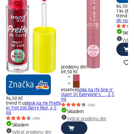
84,50 Kč
1 ks (84,
trend !t 
ph reacti
Skla
Vybra
prodejnu dm
69,50 Kč
essence
linka na rty line n'
stain! 01 Everyone's..., 2,5
94,50 Kč
ml
trend !t up
lesk na rty Pretty
(140)
In Tint 030 Berry Red, 4,5
Skladem
ml
Vybrat prodejnu dm
(109)
Skladem
Vybrat prodejnu dm