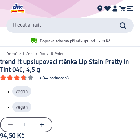
Hledat a najít
Doprava zdarma při nákupu od 1 290 Kč
Domů
Líčení
Rty
Rtěnky
trend !t up
slupovací rtěnka Lip Stain Pretty in
Tint 040, 4,5 g
3.8
(
44 hodnocení
)
vegan
vegan
94,50 Kč