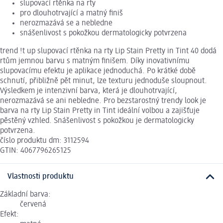
slupovací rtěnka na rty
pro dlouhotrvající a matný finiš
nerozmazává se a nebledne
snášenlivost s pokožkou dermatologicky potvrzena
trend !t up slupovací rtěnka na rty Lip Stain Pretty in Tint 40 dodá
rtům jemnou barvu s matným finišem. Díky inovativnímu
slupovacímu efektu je aplikace jednoduchá. Po krátké době
schnutí, přibližně pět minut, lze texturu jednoduše sloupnout.
Výsledkem je intenzivní barva, která je dlouhotrvající,
nerozmazává se ani nebledne. Pro bezstarostný trendy look je
barva na rty Lip Stain Pretty in Tint ideální volbou a zajišťuje
pěstěný vzhled. Snášenlivost s pokožkou je dermatologicky
potvrzena.
číslo produktu dm: 3112594
GTIN: 4067796265125
Vlastnosti produktu
Základní barva:
červená
Efekt: