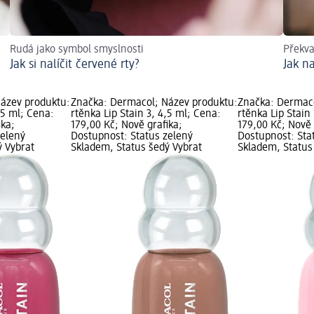
Rudá jako symbol smyslnosti
Překv
Jak si nalíčit červené rty?
Jak na
ázev produktu:
Značka: Dermacol; Název produktu:
Značka: Dermaco
,5 ml; Cena:
rtěnka Lip Stain 3, 4,5 ml; Cena:
rtěnka Lip Stain
ika;
179,00 Kč; Nově grafika;
179,00 Kč; Nově 
zelený
Dostupnost: Status zelený
Dostupnost: Sta
ý Vybrat
Skladem, Status šedý Vybrat
Skladem, Status