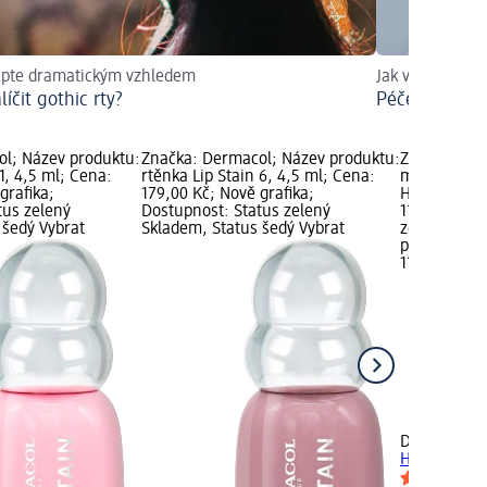
apte dramatickým vzhledem
Jak vypadat sv
líčit gothic rty?
Péče o pleť 3
l; Název produktu:
Značka: Dermacol; Název produktu:
Značka: Der
 1, 4,5 ml; Cena:
rtěnka Lip Stain 6, 4,5 ml; Cena:
matná tekut
grafika;
179,00 Kč; Nově grafika;
Hysteria 02
tus zelený
Dostupnost: Status zelený
119,00 Kč; 
 šedý Vybrat
Skladem, Status šedý Vybrat
zelený Skla
prodejnu d
119,00 Kč
+2
Dermacol
ma
Hyaluron Hy