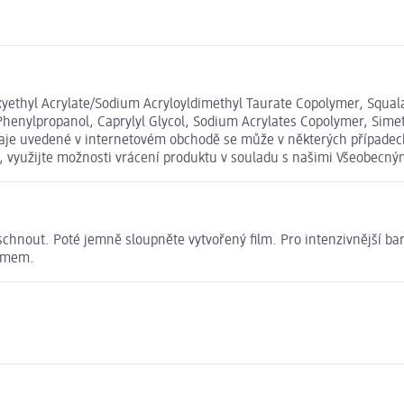
oxyethyl Acrylate/Sodium Acryloyldimethyl Taurate Copolymer, Squal
nylpropanol, Caprylyl Glycol, Sodium Acrylates Copolymer, Simethic
 údaje uvedené v internetovém obchodě se může v některých případec
t, využijte možnosti vrácení produktu v souladu s našimi Všeobec
hnout. Poté jemně sloupněte vytvořený film. Pro intenzivnější barvu
zámem.