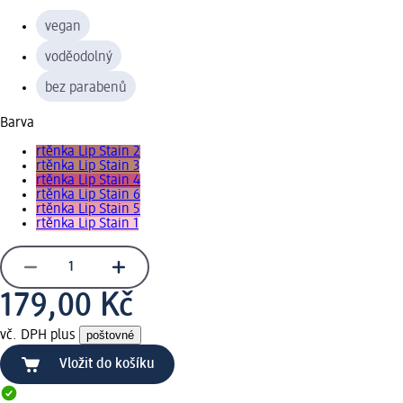
vegan
voděodolný
bez parabenů
Barva
rtěnka Lip Stain 2
rtěnka Lip Stain 3
rtěnka Lip Stain 4
rtěnka Lip Stain 6
rtěnka Lip Stain 5
rtěnka Lip Stain 1
179,00 Kč
vč. DPH plus
poštovné
Vložit do košíku