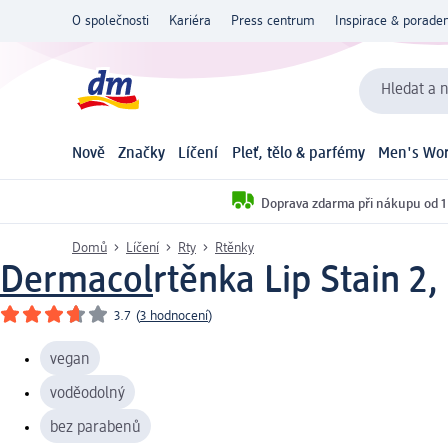
O společnosti
Kariéra
Press centrum
Inspirace & poraden
Hledat a n
Nově
Značky
Líčení
Pleť, tělo & parfémy
Men's Wor
Doprava zdarma při nákupu od 1
Domů
Líčení
Rty
Rtěnky
Dermacol
rtěnka Lip Stain 2,
3.7
(
3 hodnocení
)
vegan
voděodolný
bez parabenů