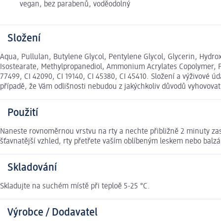
vegan, bez parabenů, voděodolný
Složení
Aqua, Pullulan, Butylene Glycol, Pentylene Glycol, Glycerin, Hydr
Isostearate, Methylpropanediol, Ammonium Acrylates Copolymer, Phe
77499, CI 42090, CI 19140, CI 45380, CI 45410. Složení a výživové
případě, že Vám odlišnosti nebudou z jakýchkoliv důvodů vyhovova
Použití
Naneste rovnoměrnou vrstvu na rty a nechte přibližně 2 minuty zasc
šťavnatější vzhled, rty přetřete vaším oblíbeným leskem nebo bal
Skladování
Skladujte na suchém místě při teploě 5-25 °C.
Výrobce / Dodavatel