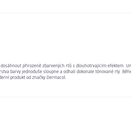
k dosáhnout přirozeně zbarvených rtů s dlouhotrvajícím efektem. Uni
rstva barvy jednoduše sloupne a odhalí dokonale tónované rty. Běh
derní produkt od značky Dermacol.