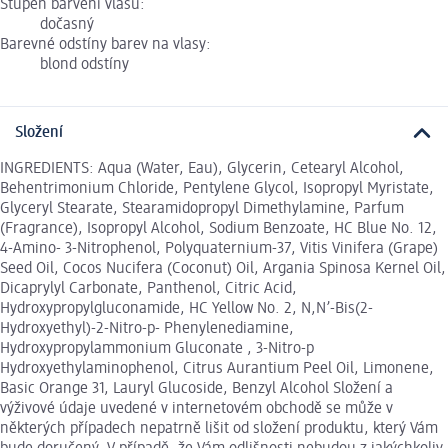
Stupeň barvení vlasů:
dočasný
Barevné odstíny barev na vlasy:
blond odstíny
Složení
INGREDIENTS: Aqua (Water, Eau), Glycerin, Cetearyl Alcohol,
Behentrimonium Chloride, Pentylene Glycol, Isopropyl Myristate,
Glyceryl Stearate, Stearamidopropyl Dimethylamine, Parfum
(Fragrance), Isopropyl Alcohol, Sodium Benzoate, HC Blue No. 12,
4-Amino- 3-Nitrophenol, Polyquaternium-37, Vitis Vinifera (Grape)
Seed Oil, Cocos Nucifera (Coconut) Oil, Argania Spinosa Kernel Oil,
Dicaprylyl Carbonate, Panthenol, Citric Acid,
Hydroxypropylgluconamide, HC Yellow No. 2, N,N’-Bis(2-
Hydroxyethyl)-2-Nitro-p- Phenylenediamine,
Hydroxypropylammonium Gluconate , 3-Nitro-p
Hydroxyethylaminophenol, Citrus Aurantium Peel Oil, Limonene,
Basic Orange 31, Lauryl Glucoside, Benzyl Alcohol Složení a
výživové údaje uvedené v internetovém obchodě se může v
některých případech nepatrně lišit od složení produktu, který Vám