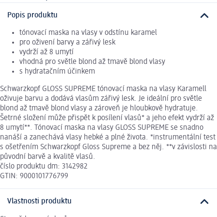
Popis produktu
tónovací maska na vlasy v odstínu karamel
pro oživení barvy a zářivý lesk
vydrží až 8 umytí
vhodná pro světle blond až tmavě blond vlasy
s hydratačním účinkem
Schwarzkopf GLOSS SUPREME tónovací maska na vlasy Karamell
oživuje barvu a dodává vlasům zářivý lesk. Je ideální pro světle
blond až tmavě blond vlasy a zároveň je hloubkově hydratuje.
Šetrné složení může přispět k posílení vlasů* a jeho efekt vydrží až
8 umytí**. Tónovací maska na vlasy GLOSS SUPREME se snadno
nanáší a zanechává vlasy hebké a plné života. *instrumentální test
s ošetřením Schwarzkopf Gloss Supreme a bez něj. **v závislosti na
původní barvě a kvalitě vlasů.
číslo produktu dm: 3142982
GTIN: 9000101776799
Vlastnosti produktu