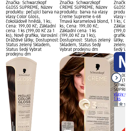
Značka: Schwarzkopf
Značka: Schwarzkopf
Značka: 
GLOSS SUPREME; Název
CREME SUPREME; Název
GLOSS S
produktu: pečující barva na
produktu: barva na vlasy
produktu
vlasy Color Gloss,
Creme Supreme 6-68
vlasy Co
čokoládově hnědá, 1 ks;
Tmavá karamelová blond, 1
1 ks; Cen
Cena: 199,00 Kč; Základní
ks; Cena: 199,00 Kč;
Základní 
cena: 1 ks (199,00 Kč za 1
Základní cena: 1 ks
(199,00 K
ks); Nově grafika; Varování:
(199,00 Kč za 1 ks);
grafika;
Dráždivé látky; Dostupnost:
Dostupnost: Status zelený
látky; D
Status zelený Skladem,
Skladem, Status šedý
zelený S
Status šedý Vybrat
Vybrat prodejnu dm
šedý Vyb
prodejnu dm
199,00 K
1 ks (199
Schwarz
SUPREM
vlasy Co
1 ks