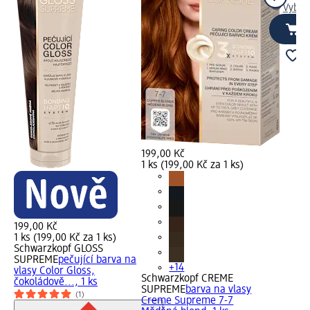
Vybra
199,00 Kč
1 ks (199,00 Kč za 1 ks)
199,00 Kč
1 ks (199,00 Kč za 1 ks)
Schwarzkopf GLOSS
SUPREME
pečující barva na
+14
vlasy Color Gloss,
Schwarzkopf CREME
čokoládově..., 1 ks
SUPREME
barva na vlasy
(1)
Creme Supreme 7-7