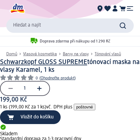
Hledat a najít
Doprava zdarma při nákupu od 1 290 Kč
Domů
Vlasová kosmetika
Barvy na vlasy
Tónování vlasů
Schwarzkopf GLOSS SUPREME
tónovací maska na
vlasy Karamel, 1 ks
0
(
Ohodnoťte produkt
)
199,00 Kč
1 ks (199,00 Kč za 1 ks)
vč. DPH plus
poštovné
Vložit do košíku
Skladem
Standardní doprava za 1-3 pracovní dny