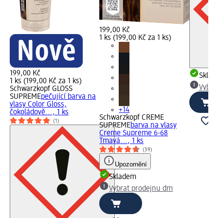
199,00 Kč
1 ks (199,00 Kč za 1 ks)
199,00 Kč
Skla
1 ks (199,00 Kč za 1 ks)
Vybra
Schwarzkopf GLOSS
SUPREME
pečující barva na
vlasy Color Gloss,
+14
čokoládově..., 1 ks
Schwarzkopf CREME
(1)
SUPREME
barva na vlasy
Creme Supreme 6-68
Tmavá..., 1 ks
(39)
Upozornění
Skladem
Vybrat prodejnu dm