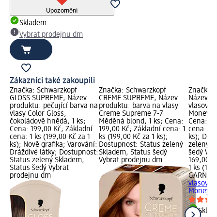
Upozornění
Skladem
Vybrat prodejnu dm
Zákazníci také zakoupili
Značka: Schwarzkopf
Značka: Schwarzkopf
Značka: 
GLOSS SUPREME; Název
CREME SUPREME; Název
Název pr
produktu: pečující barva na
produktu: barva na vlasy
vlasová 
vlasy Color Gloss,
Creme Supreme 7-7
Money Bl
čokoládově hnědá, 1 ks;
Měděná blond, 1 ks; Cena:
Cena: 16
Cena: 199,00 Kč; Základní
199,00 Kč; Základní cena: 1
cena: 1 k
cena: 1 ks (199,00 Kč za 1
ks (199,00 Kč za 1 ks);
ks); Dos
ks); Nově grafika; Varování:
Dostupnost: Status zelený
zelený S
Dráždivé látky; Dostupnost:
Skladem, Status šedý
šedý Vyb
Status zelený Skladem,
Vybrat prodejnu dm
169,00 K
Status šedý Vybrat
1 ks (169
prodejnu dm
GARNIER 
vlasová 
Money Bl
Skla