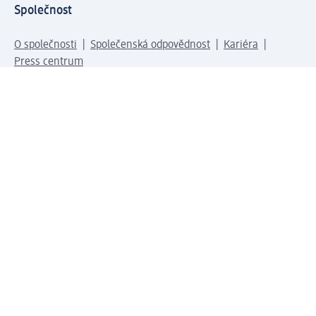
Společnost
O společnosti
Společenská odpovědnost
Kariéra
Press centrum
Svět dm
Platební možnosti
Spojte se s dm