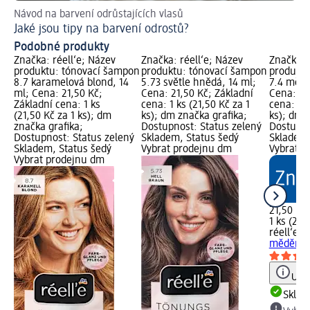
Návod na barvení odrůstajících vlasů
Ja
Jaké jsou tipy na barvení odrostů?
Už
Podobné produkty
Značka: réell‘e; Název
Značka: réell‘e; Název
Značka: 
produktu: tónovací šampon
produktu: tónovací šampon
produktu
8.7 karamelová blond, 14
5.73 světle hnědá, 14 ml;
7.4 mědě
ml; Cena: 21,50 Kč;
Cena: 21,50 Kč; Základní
Cena: 21
Základní cena: 1 ks
cena: 1 ks (21,50 Kč za 1
cena: 1 k
(21,50 Kč za 1 ks); dm
ks); dm značka grafika;
ks); dm 
značka grafika;
Dostupnost: Status zelený
Dostupno
Dostupnost: Status zelený
Skladem, Status šedý
Skladem,
Skladem, Status šedý
Vybrat prodejnu dm
Vybrat p
Vybrat prodejnu dm
21,50 Kč
1 ks (21,
réell‘e
tó
měděná b
Upoz
Skla