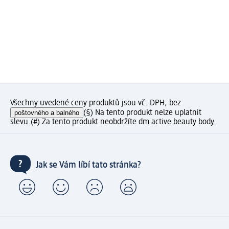
Všechny uvedené ceny produktů jsou vč. DPH, bez
poštovného a balného
(§) Na tento produkt nelze uplatnit
slevu.
(#) Za tento produkt neobdržíte dm active beauty body.
Jak se Vám líbí tato stránka?