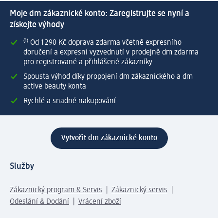
Moje dm zákaznické konto: Zaregistrujte se nyní a
získejte výhody
⁽¹⁾ Od 1 290 Kč doprava zdarma včetně expresního
doručení a expresní vyzvednutí v prodejně dm zdarma
pro registrované a přihlášené zákazníky
Spousta výhod díky propojení dm zákaznického a dm
active beauty konta
Rychlé a snadné nakupování
Vytvořit dm zákaznické konto
Služby
Zákaznický program & Servis
Zákaznický servis
Odeslání & Dodání
Vrácení zboží