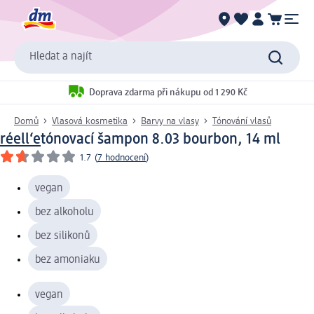
Hledat a najít
Doprava zdarma při nákupu od 1 290 Kč
Domů
Vlasová kosmetika
Barvy na vlasy
Tónování vlasů
réell‘e
tónovací šampon 8.03 bourbon, 14 ml
1.7
(
7 hodnocení
)
vegan
bez alkoholu
bez silikonů
bez amoniaku
vegan