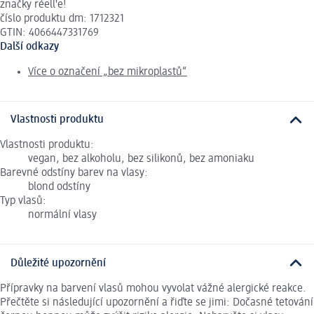
značky réellꞌe!
číslo produktu dm: 1712321
GTIN: 4066447331769
Další odkazy
Více o označení „bez mikroplastů“
Vlastnosti produktu
Vlastnosti produktu:
vegan, bez alkoholu, bez silikonů, bez amoniaku
Barevné odstíny barev na vlasy:
blond odstíny
Typ vlasů:
normální vlasy
Důležité upozornění
Přípravky na barvení vlasů mohou vyvolat vážné alergické reakce.
Přečtěte si následující upozornění a řiďte se jimi: Dočasné tetování