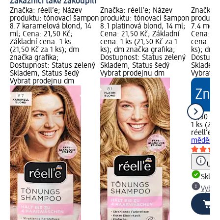
Zákazníci také zakoupili
Značka: réell‘e; Název
Značka: réell‘e; Název
Značka: 
produktu: tónovací šampon
produktu: tónovací šampon
produktu
8.7 karamelová blond, 14
8.1 platinová blond, 14 ml;
7.4 mědě
ml; Cena: 21,50 Kč;
Cena: 21,50 Kč; Základní
Cena: 21
Základní cena: 1 ks
cena: 1 ks (21,50 Kč za 1
cena: 1 k
(21,50 Kč za 1 ks); dm
ks); dm značka grafika;
ks); dm 
značka grafika;
Dostupnost: Status zelený
Dostupno
Dostupnost: Status zelený
Skladem, Status šedý
Skladem,
Skladem, Status šedý
Vybrat prodejnu dm
Vybrat p
Vybrat prodejnu dm
21,50 Kč
1 ks (21,
réell‘e
tó
měděná b
Upoz
Skla
Vybra