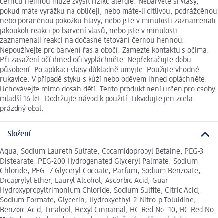
černou hennou může zvýšit riziko alergie. Nebarvěte si vlasy,
pokud máte vyrážku na obličeji, nebo máte-li citlivou, podrážděnou
nebo poraněnou pokožku hlavy, nebo jste v minulosti zaznamenali
jakoukoli reakci po barvení vlasů, nebo jste v minulosti
zaznamenali reakci na dočasné tetování černou hennou.
Nepoužívejte pro barvení řas a obočí. Zamezte kontaktu s očima.
Při zasažení očí ihned oči vypláchněte. Nepřekračujte dobu
působení. Po aplikaci vlasy důkladně umyjte. Použijte vhodné
rukavice. V případě styku s kůží nebo oděvem ihned opláchněte.
Uchovávejte mimo dosah dětí. Tento produkt není určen pro osoby
mladší 16 let. Dodržujte návod k použití. Likvidujte jen zcela
prázdný obal.
Složení
Aqua, Sodium Laureth Sulfate, Cocamidopropyl Betaine, PEG-3
Distearate, PEG-200 Hydrogenated Glyceryl Palmate, Sodium
Chloride, PEG- 7 Glyceryl Cocoate, Parfum, Sodium Benzoate,
Dicaprylyl Ether, Lauryl Alcohol, Ascorbic Acid, Guar
Hydroxypropyltrimonium Chloride, Sodium Sulfite, Citric Acid,
Sodium Formate, Glycerin, Hydroxyethyl-2-Nitro-p-Toluidine,
Benzoic Acid, Linalool, Hexyl Cinnamal, HC Red No. 10, HC Red No.