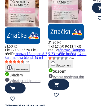
Vybra
21,50 Kč
21,50 Kč
1 ks (21,50 Kč za 1 ks)
1 ks (21,50 Kč za 1 ks)
réell‘e
tónovací šampon
réell‘e
tónovací šampon 8.7
5.73 světle hnědá, 14 ml
karamelová blond, 14 ml
(14)
(2)
Upozornění
Upozornění
Skladem
Skladem
Vybrat prodejnu dm
Vybrat prodejnu dm