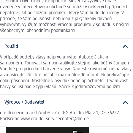
11, Sodium Hydroxide, Tocopherol. Složení a výživové údaje
uvedené v internetovém obchodě se může v některých případech
nepatrně lišit od složení produktu, který Vám bude doručený. V
případě, že Vám odlišnosti nebudou z jakýchkoliv důvodů
vyhovovat, využijte možnosti vrácení produktu v souladu s našimi
Všeobecnými obchodními podmínkami.
Použití
V případě potřeby vlasy nejprve umyjte hluboce čistícím
šamponem. Tónovací šampon aplikujte stejně jako běžný šampon.
Vhodné pro přírodní i barvené vlasy. Naneste rovnoměrně na vlasy
a vmasírujte. Nechte působit maximálně 10 minut. Nepřekračujte
dobu působení. Následně vlasy důkladně opláchněte. Trvanlivost
barvy se liší podle typu vlasů. Sáček k jednorázovému použití.
Výrobce / Dodavatel
dm-drogerie markt GmbH + Co. KG Am dm-Platz 1, DE-76227
Karlsruhe www.dm.de, servicecenter@dm.de