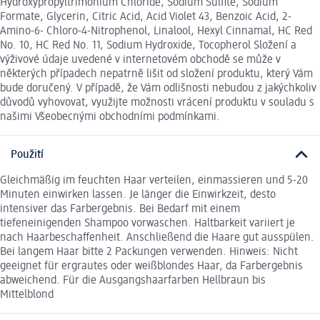
Hydroxypropyltrimonium Chloride, Sodium Sulfite, Sodium
Formate, Glycerin, Citric Acid, Acid Violet 43, Benzoic Acid, 2-
Amino-6- Chloro-4-Nitrophenol, Linalool, Hexyl Cinnamal, HC Red
No. 10, HC Red No. 11, Sodium Hydroxide, Tocopherol Složení a
výživové údaje uvedené v internetovém obchodě se může v
některých případech nepatrně lišit od složení produktu, který Vám
bude doručený. V případě, že Vám odlišnosti nebudou z jakýchkoliv
důvodů vyhovovat, využijte možnosti vrácení produktu v souladu s
našimi Všeobecnými obchodními podmínkami.
Použití
Gleichmäßig im feuchten Haar verteilen, einmassieren und 5-20
Minuten einwirken lassen. Je länger die Einwirkzeit, desto
intensiver das Farbergebnis. Bei Bedarf mit einem
tiefeneinigenden Shampoo vorwaschen. Haltbarkeit variiert je
nach Haarbeschaffenheit. Anschließend die Haare gut ausspülen.
Bei langem Haar bitte 2 Packungen verwenden. Hinweis: Nicht
geeignet für ergrautes oder weißblondes Haar, da Farbergebnis
abweichend. Für die Ausgangshaarfarben Hellbraun bis
Mittelblond