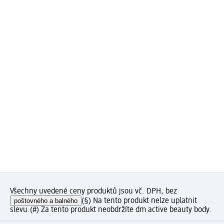
Všechny uvedené ceny produktů jsou vč. DPH, bez
poštovného a balného
(§) Na tento produkt nelze uplatnit
slevu.
(#) Za tento produkt neobdržíte dm active beauty body.