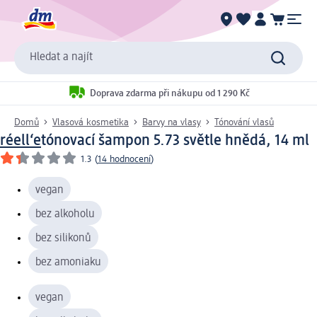
Hledat a najít
Doprava zdarma při nákupu od 1 290 Kč
Domů
Vlasová kosmetika
Barvy na vlasy
Tónování vlasů
réell‘e
tónovací šampon 5.73 světle hnědá, 14 ml
1.3
(
14 hodnocení
)
vegan
bez alkoholu
bez silikonů
bez amoniaku
vegan