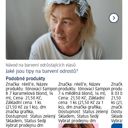
Návod na barvení odrůstajících vlasů
Ja
Jaké jsou tipy na barvení odrostů?
Už
Podobné produkty
Značka: réell‘e; Název
Značka: réell‘e; Název
Značka: 
produktu: tónovací šampon
produktu: tónovací šampon
produktu
8.7 karamelová blond, 14
7.4 měděná blond, 14 ml;
8.03 bou
ml; Cena: 21,50 Kč;
Cena: 21,50 Kč; Základní
21,50 Kč;
Základní cena: 1 ks
cena: 1 ks (21,50 Kč za 1
ks (21,50
(21,50 Kč za 1 ks); dm
ks); dm značka grafika;
značka g
značka grafika;
Dostupnost: Status zelený
Dostupno
Dostupnost: Status zelený
Skladem, Status šedý
Skladem,
Skladem, Status šedý
Vybrat prodejnu dm
Vybrat p
Vybrat prodejnu dm