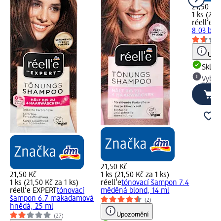
21,50 Kč
1 ks (21,
réell‘e
tó
8.03 bou
Upoz
Skla
Vybra
21,50 Kč
21,50 Kč
1 ks (21,50 Kč za 1 ks)
1 ks (21,50 Kč za 1 ks)
réell‘e
tónovací šampon 7.4
réell‘e EXPERT
tónovací
měděná blond, 14 ml
šampon 6.7 makadamová
(2)
hnědá, 25 ml
Upozornění
(27)