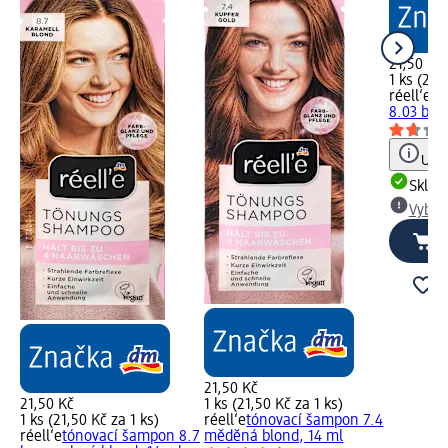
21,50 Kč
1 ks (21,
réell‘e
tó
8.03 bou
Upoz
Skla
Vybra
21,50 Kč
21,50 Kč
1 ks (21,50 Kč za 1 ks)
1 ks (21,50 Kč za 1 ks)
réell‘e
tónovací šampon 7.4
réell‘e
tónovací šampon 8.7
měděná blond, 14 ml