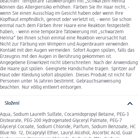
beachten: Temporäre Tätowierungen mit „schwarzem Henna“
können das Allergierisiko erhöhen. Färben Sie Ihr Haar nicht, -
wenn Sie einen Ausschlag im Gesicht haben oder wenn Ihre
Kopfhaut empfindlich, gereizt oder verletzt ist; - wenn Sie schon
einmal nach dem Färben Ihrer Haare eine Reaktion festgestellt
haben; - wenn eine temporäre Tätowierung mit „schwarzem
Henna“ bei Ihnen schon einmal eine Reaktion verursacht hat.
Nicht zur Färbung von Wimpern und Augenbrauen verwenden.
Kontakt mit den Augen vermeiden. Sofort Augen spülen, falls das
Erzeugnis mit den Augen in Berührung gekommen ist.
Angegebene Einwirkzeit nicht überschreiten. Nach der Anwendung
die Haare gut spülen. Geeignete Handschuhe tragen. Spritzer auf
Haut oder Kleidung sofort abspülen. Dieses Produkt ist nicht für
Personen unter 16 Jahren bestimmt. Gebrauchsanweisung
beachten. Nur völlig entleert entsorgen.
Složení
Aqua, Sodium Laureth Sulfate, Cocamidopropyl Betaine, PEG-3
Distearate, PEG-200 Hydrogenated Glyceryl Palmate, PEG-7
Glyceryl Cocoate, Sodium Chloride, Parfum, Sodium Benzoate, HC
Blue No. 12, Dicaprylyl Ether, Lauryl Alcohol, Ascorbic Acid, Guar