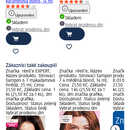
karamelová blond, 14 ml
(2)
(2)
Upozornění
Upozornění
Skladem
Skladem
Vybrat prodejnu dm
Vybrat prodejnu dm
Zákazníci také zakoupili
Značka: réell‘e EXPERT;
Značka: réell‘e; Název
Značka: 
Název produktu: tónovací
produktu: tónovací šampon
produktu
šampon 6.7 makadamová
7.4 měděná blond, 14 ml;
8.03 bou
hnědá, 25 ml; Cena:
Cena: 21,50 Kč; Základní
21,50 Kč;
21,50 Kč; Základní cena: 1
cena: 1 ks (21,50 Kč za 1
ks (21,50
ks (21,50 Kč za 1 ks); dm
ks); dm značka grafika;
značka g
značka grafika;
Dostupnost: Status zelený
Dostupno
Dostupnost: Status zelený
Skladem, Status šedý
Skladem,
Skladem, Status šedý
Vybrat prodejnu dm
Vybrat p
Vybrat prodejnu dm