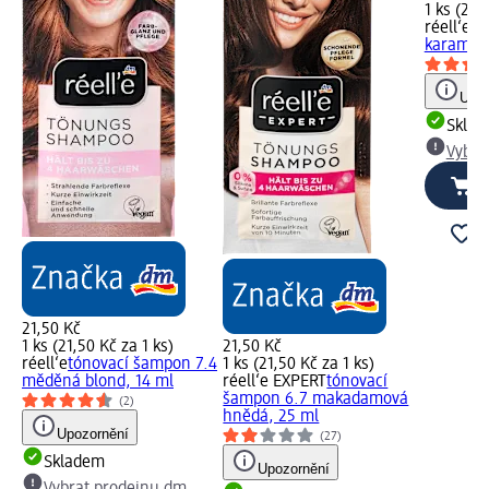
1 ks (21,
réell‘e
tó
karamelo
Upoz
Skla
Vybra
21,50 Kč
1 ks (21,50 Kč za 1 ks)
21,50 Kč
réell‘e
tónovací šampon 7.4
1 ks (21,50 Kč za 1 ks)
měděná blond, 14 ml
réell‘e EXPERT
tónovací
šampon 6.7 makadamová
(2)
hnědá, 25 ml
Upozornění
(27)
Skladem
Upozornění
Vybrat prodejnu dm