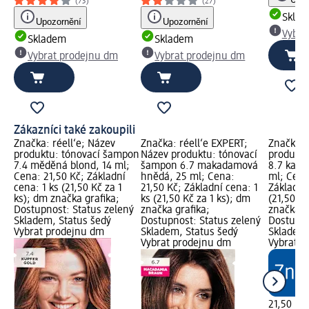
(73)
(27)
Skla
Upozornění
Upozornění
Vybra
Skladem
Skladem
Vybrat prodejnu dm
Vybrat prodejnu dm
Zákazníci také zakoupili
Značka: réell‘e; Název
Značka: réell‘e EXPERT;
Značka: 
produktu: tónovací šampon
Název produktu: tónovací
produktu
7.4 měděná blond, 14 ml;
šampon 6.7 makadamová
8.7 kara
Cena: 21,50 Kč; Základní
hnědá, 25 ml; Cena:
ml; Cena
cena: 1 ks (21,50 Kč za 1
21,50 Kč; Základní cena: 1
Základní 
ks); dm značka grafika;
ks (21,50 Kč za 1 ks); dm
(21,50 Kč
Dostupnost: Status zelený
značka grafika;
značka g
Skladem, Status šedý
Dostupnost: Status zelený
Dostupno
Vybrat prodejnu dm
Skladem, Status šedý
Skladem,
Vybrat prodejnu dm
Vybrat p
21,50 Kč