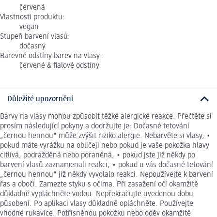
červená
Vlastnosti produktu:
vegan
Stupeň barvení vlasů:
dočasný
Barevné odstíny barev na vlasy:
červené & fialové odstíny
Důležité upozornění
Barvy na vlasy mohou způsobit těžké alergické reakce. Přečtěte si
prosím následující pokyny a dodržujte je: Dočasné tetování
„černou hennou" může zvýšit riziko alergie. Nebarvěte si vlasy, •
pokud máte vyrážku na obličeji nebo pokud je vaše pokožka hlavy
citlivá, podrážděná nebo poraněná, • pokud jste již někdy po
barvení vlasů zaznamenali reakci, • pokud u vás dočasné tetování
„černou hennou" již někdy vyvolalo reakci. Nepoužívejte k barvení
řas a obočí. Zamezte styku s očima. Při zasažení očí okamžitě
důkladně vypláchněte vodou. Nepřekračujte uvedenou dobu
působení. Po aplikaci vlasy důkladně opláchněte. Používejte
vhodné rukavice. Potřísněnou pokožku nebo oděv okamžitě