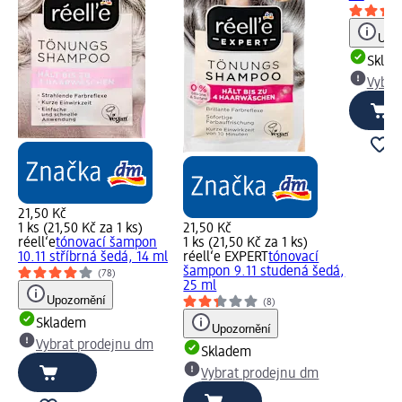
Upoz
Skla
Vybra
21,50 Kč
1 ks (21,50 Kč za 1 ks)
21,50 Kč
réell‘e
tónovací šampon
1 ks (21,50 Kč za 1 ks)
10.11 stříbrná šedá, 14 ml
réell‘e EXPERT
tónovací
šampon 9.11 studená šedá,
(78)
25 ml
Upozornění
(8)
Skladem
Upozornění
Vybrat prodejnu dm
Skladem
Vybrat prodejnu dm