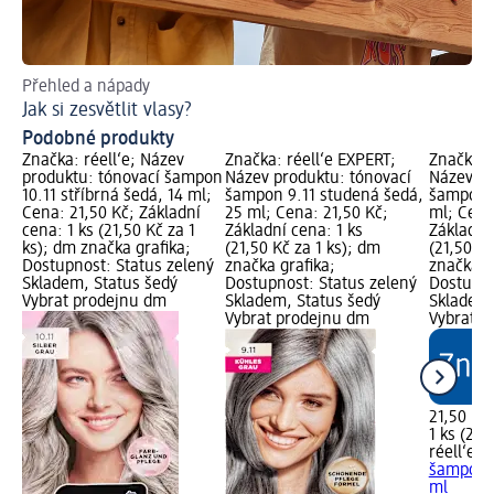
Přehled a nápady
Co
Jak si zesvětlit vlasy?
Ba
Podobné produkty
Značka: réell‘e; Název
Značka: réell‘e EXPERT;
Značka: 
produktu: tónovací šampon
Název produktu: tónovací
Název pr
10.11 stříbrná šedá, 14 ml;
šampon 9.11 studená šedá,
šampon 
Cena: 21,50 Kč; Základní
25 ml; Cena: 21,50 Kč;
ml; Cena
cena: 1 ks (21,50 Kč za 1
Základní cena: 1 ks
Základní 
ks); dm značka grafika;
(21,50 Kč za 1 ks); dm
(21,50 Kč
Dostupnost: Status zelený
značka grafika;
značka g
Skladem, Status šedý
Dostupnost: Status zelený
Dostupno
Vybrat prodejnu dm
Skladem, Status šedý
Skladem,
Vybrat prodejnu dm
Vybrat p
21,50 Kč
1 ks (21,
réell‘e 
šampon 
ml