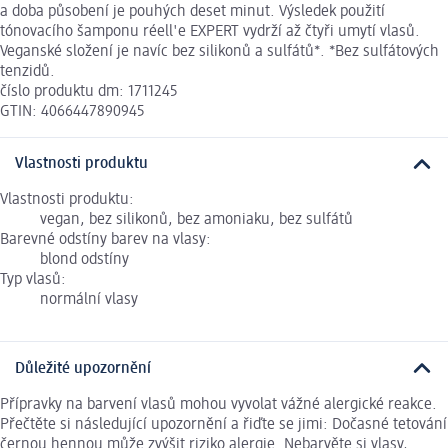
a doba působení je pouhých deset minut. Výsledek použití
tónovacího šamponu réell'e EXPERT vydrží až čtyři umytí vlasů.
Veganské složení je navíc bez silikonů a sulfátů*. *Bez sulfátových
tenzidů.
číslo produktu dm: 1711245
GTIN: 4066447890945
Vlastnosti produktu
Vlastnosti produktu:
vegan, bez silikonů, bez amoniaku, bez sulfátů
Barevné odstíny barev na vlasy:
blond odstíny
Typ vlasů:
normální vlasy
Důležité upozornění
Přípravky na barvení vlasů mohou vyvolat vážné alergické reakce.
Přečtěte si následující upozornění a řiďte se jimi: Dočasné tetování
černou hennou může zvýšit riziko alergie. Nebarvěte si vlasy,