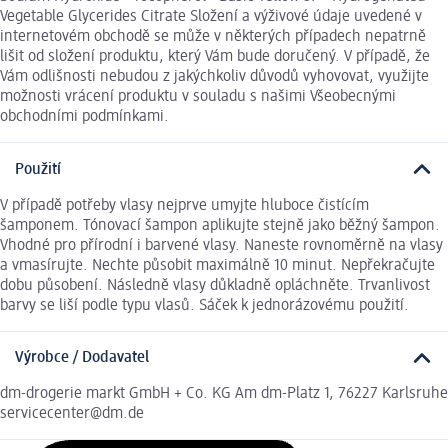
Vegetable Glycerides Citrate Složení a výživové údaje uvedené v
internetovém obchodě se může v některých případech nepatrně
lišit od složení produktu, který Vám bude doručený. V případě, že
Vám odlišnosti nebudou z jakýchkoliv důvodů vyhovovat, využijte
možnosti vrácení produktu v souladu s našimi Všeobecnými
obchodními podmínkami.
Použití
V případě potřeby vlasy nejprve umyjte hluboce čistícím
šamponem. Tónovací šampon aplikujte stejně jako běžný šampon.
Vhodné pro přírodní i barvené vlasy. Naneste rovnoměrně na vlasy
a vmasírujte. Nechte působit maximálně 10 minut. Nepřekračujte
dobu působení. Následně vlasy důkladně opláchněte. Trvanlivost
barvy se liší podle typu vlasů. Sáček k jednorázovému použití.
Výrobce / Dodavatel
dm-drogerie markt GmbH + Co. KG Am dm-Platz 1, 76227 Karlsruhe
servicecenter@dm.de