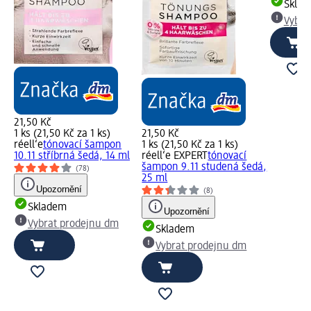
Skla
Vybra
21,50 Kč
1 ks (21,50 Kč za 1 ks)
21,50 Kč
réell‘e
tónovací šampon
1 ks (21,50 Kč za 1 ks)
10.11 stříbrná šedá, 14 ml
réell‘e EXPERT
tónovací
šampon 9.11 studená šedá,
(78)
25 ml
Upozornění
(8)
Skladem
Upozornění
Vybrat prodejnu dm
Skladem
Vybrat prodejnu dm