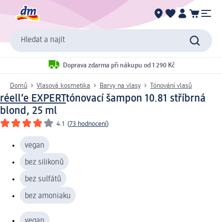
Hledat a najít
Doprava zdarma při nákupu od 1 290 Kč
Domů
Vlasová kosmetika
Barvy na vlasy
Tónování vlasů
réell‘e EXPERT
tónovací šampon 10.81 stříbrná
blond, 25 ml
4.1
(
73 hodnocení
)
vegan
bez silikonů
bez sulfátů
bez amoniaku
vegan