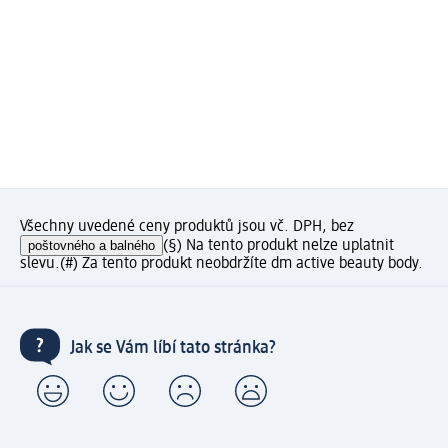
Všechny uvedené ceny produktů jsou vč. DPH, bez
poštovného a balného
(§) Na tento produkt nelze uplatnit
slevu.
(#) Za tento produkt neobdržíte dm active beauty body.
Jak se Vám líbí tato stránka?