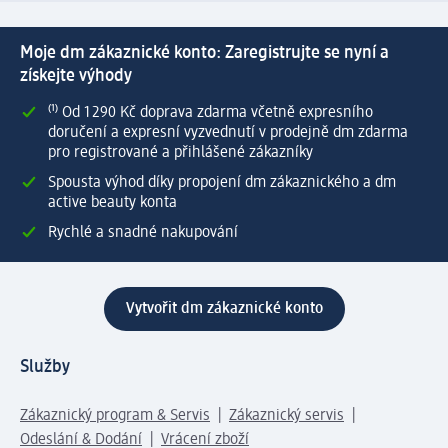
Moje dm zákaznické konto: Zaregistrujte se nyní a
získejte výhody
⁽¹⁾ Od 1 290 Kč doprava zdarma včetně expresního
doručení a expresní vyzvednutí v prodejně dm zdarma
pro registrované a přihlášené zákazníky
Spousta výhod díky propojení dm zákaznického a dm
active beauty konta
Rychlé a snadné nakupování
Vytvořit dm zákaznické konto
Služby
Zákaznický program & Servis
Zákaznický servis
Odeslání & Dodání
Vrácení zboží