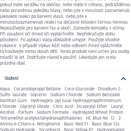
pokud máte vyrážku na obličeji, nebo máte-li citlivou, podrážděnou
nebo poraněnou pokožku hlavy, nebo jste v minulosti zaznamenali
jakoukoli reakci po barvení vlasů, nebo jste v
minulostizaznamenali reakci na dočasné tetování černou hennou.
Nepoužívejte pro barvení řas a obočí. Zamezte kontaktu s očima.
Při zasažení očí ihned oči vypláchněte. Nepřekračujte dobu
působení. Po aplikaci vlasy důkladně umyjte. Použijte vhodné
rukavice. V případě stykus kůží nebo oděvem ihned opláchněte.
Uchovávejte mimo dosah dětí. Tento produkt není určen pro osoby
mladší 16 let. Dodržujte návod k použití. Likvidujte jen zcela
prázdný obal.
Složení
Aqua · Cocamidopropyl Betaine · Coco-Glucoside · Disodium 2-
Sulfo- laurate · Glycerin · Sodium Chloride · Sodium Benzoate ·
Xanthan Gum · Hydroxypro- pyl Guar Hydroxypropyltrimonium
Chloride · Glyceryl Oleate · Citric Acid · Dicaprylyl Ether · Lauryl
Alcohol · Parfum · Sodium Formate · Hydrolyzed Wheat Protein ·
Tetramethyl acetyloctahydronaphthalenes · HC Blue No. 12 · 2-
Amino-6-Chloro-4- Nitrophenol · Basic Red 51 · Basic Blue 124 ·
Sodium Hydroxide · Tocopherol · Basic Yellow 87 · Hydrogenated