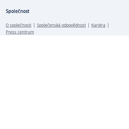
Společnost
O společnosti
Společenská odpovědnost
Kariéra
Press centrum
Svět dm
Platební možnosti
Spojte se s dm