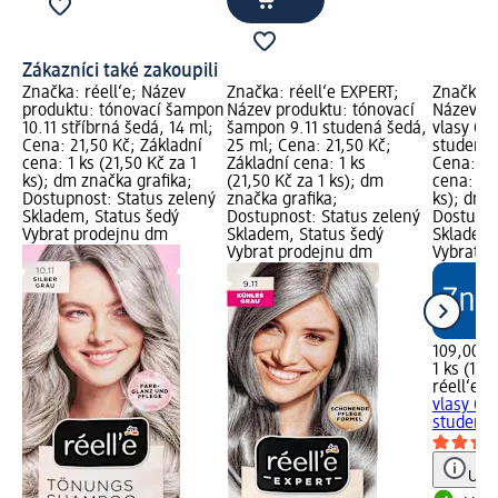
Zákazníci také zakoupili
Značka: réell‘e; Název
Značka: réell‘e EXPERT;
Značka: 
produktu: tónovací šampon
Název produktu: tónovací
Název pr
10.11 stříbrná šedá, 14 ml;
šampon 9.11 studená šedá,
vlasy Co
Cena: 21,50 Kč; Základní
25 ml; Cena: 21,50 Kč;
studená 
cena: 1 ks (21,50 Kč za 1
Základní cena: 1 ks
Cena: 10
ks); dm značka grafika;
(21,50 Kč za 1 ks); dm
cena: 1 k
Dostupnost: Status zelený
značka grafika;
ks); dm 
Skladem, Status šedý
Dostupnost: Status zelený
Dostupno
Vybrat prodejnu dm
Skladem, Status šedý
Skladem,
Vybrat prodejnu dm
Vybrat p
109,00 K
1 ks (109
réell‘e 
vlasy Co
studená 
Upoz