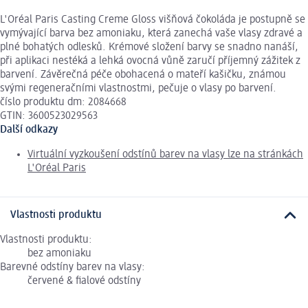
L'Oréal Paris Casting Creme Gloss višňová čokoláda je postupně se
vymývající barva bez amoniaku, která zanechá vaše vlasy zdravé a
plné bohatých odlesků. Krémové složení barvy se snadno nanáší,
při aplikaci nestéká a lehká ovocná vůně zaručí příjemný zážitek z
barvení. Závěrečná péče obohacená o mateří kašičku, známou
svými regeneračními vlastnostmi, pečuje o vlasy po barvení.
číslo produktu dm: 2084668
GTIN: 3600523029563
Další odkazy
Virtuální vyzkoušení odstínů barev na vlasy lze na stránkách
L'Oréal Paris
Vlastnosti produktu
Vlastnosti produktu:
bez amoniaku
Barevné odstíny barev na vlasy:
červené & fialové odstíny