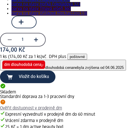
barva na vlasy Hořká čokoládová 323
barva na vlasy Tmavá višeň 360
barva na vlasy Oříškové Mochaccino 518
174,00 Kč
1 ks (174,00 Kč za 1 ks)
vč. DPH plus
poštovné
dlouhodobá cena
nebyla zvýšena od 04.06.2025
Vložit do košíku
Skladem
Standardní doprava za 1-3 pracovní dny
Ověřit dostupnost v prodejně dm
Expresní vyzvednutí v prodejně dm do 60 minut
Vrácení zdarma v prodejně dm
25 Kč = 1 dm active beauty bod