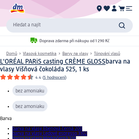
Hledat a najít
Doprava zdarma při nákupu od 1 290 Kč
Domů
Vlasová kosmetika
Barvy na vlasy
Tónování vlasů
L'ORÉAL PARiS casting CRÈME GLOSS
barva na
vlasy Višňová čokoláda 525, 1 ks
4.4
(
5 hodnocení
)
bez amoniaku
bez amoniaku
Barva
barva na vlasy Ebenová černá 200
barva na vlasy Ledové espresso 3102
barva na vlasy Modročerná 210