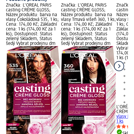
Značka: L'ORÉAL PARiS
Značka: L'ORÉAL PARiS
Značka: 
casting CRÈME GLOSS;
casting CRÈME GLOSS;
casting
Název produktu: barva na
Název produktu: barva na
Název pr
vlasy Čokoládová 535, 1 ks;
vlasy Tmavá višeň 360, 1 ks;
vlasy Ho
Cena: 174,00 Kč; Základní
Cena: 174,00 Kč; Základní
1 ks; Cen
cena: 1 ks (174,00 Kč za 1
cena: 1 ks (174,00 Kč za 1
Základní 
ks); Dostupnost: Status
ks); Dostupnost: Status
(174,00 K
zelený Skladem, Status
zelený Skladem, Status
Dostupno
šedý Vybrat prodejnu dm
šedý Vybrat prodejnu dm
Skladem,
Vybrat p
174,00 K
1 ks (174
+1
L'ORÉAL 
CRÈME G
vlasy Ho
1 ks
Skla