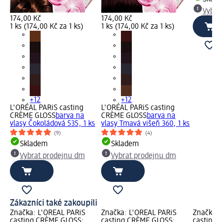
Vybra
174,00 Kč
174,00 Kč
1 ks (174,00 Kč za 1 ks)
1 ks (174,00 Kč za 1 ks)
+12
+12
L'ORÉAL PARiS casting
L'ORÉAL PARiS casting
CRÈME GLOSS
barva na
CRÈME GLOSS
barva na
vlasy Čokoládová 535, 1 ks
vlasy Tmavá višeň 360, 1 ks
(9)
(4)
Skladem
Skladem
Vybrat prodejnu dm
Vybrat prodejnu dm
Zákazníci také zakoupili
Značka: L'ORÉAL PARiS
Značka: L'ORÉAL PARiS
Značka: 
casting CRÈME GLOSS;
casting CRÈME GLOSS;
casting