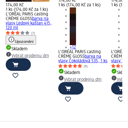
174,00 Kč
174,00 K
174,00 Kč
1 ks (174,00 Kč za 1 ks)
1 ks (174
1 ks (174,00 Kč za 1 ks)
L'ORÉAL PARiS casting
CRÈME GLOSS
barva na
vlasy Ledový kaštan 415,
120 ml
(7)
Upozornění
+12
+1
Skladem
L'ORÉAL PARiS casting
L'ORÉAL 
Vybrat prodejnu dm
CRÈME GLOSS
barva na
CRÈME G
vlasy Čokoládová 535, 1 ks
vlasy Tm
(9)
Skladem
Skla
Vybrat prodejnu dm
Vybra