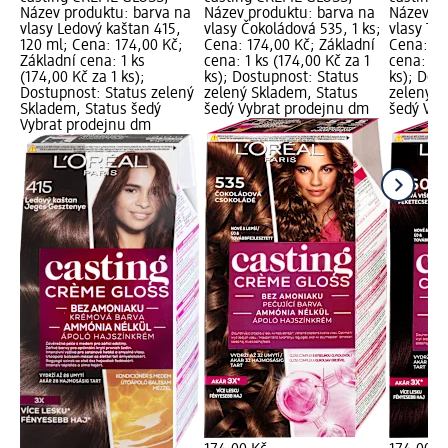
Název produktu: barva na
Název produktu: barva na
Název pr
vlasy Ledový kaštan 415,
vlasy Čokoládová 535, 1 ks;
vlasy Tma
120 ml; Cena: 174,00 Kč;
Cena: 174,00 Kč; Základní
Cena: 17
Základní cena: 1 ks
cena: 1 ks (174,00 Kč za 1
cena: 1 k
(174,00 Kč za 1 ks);
ks); Dostupnost: Status
ks); Dos
Dostupnost: Status zelený
zelený Skladem, Status
zelený S
Skladem, Status šedý
šedý Vybrat prodejnu dm
šedý Vyb
Vybrat prodejnu dm