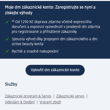
Moje dm zákaznické konto: Zaregistrujte se nyní a
získejte výhody
⁽¹⁾ Od 1 290 Kč doprava zdarma včetně expresního
doručení a expresní vyzvednutí v prodejně dm zdarma
pro registrované a přihlášené zákazníky
Spousta výhod díky propojení dm zákaznického a dm
active beauty konta
Rychlé a snadné nakupování
Vytvořit dm zákaznické konto
Služby
Zákaznický program & Servis
Zákaznický servis
Odeslání & Dodání
Vrácení zboží