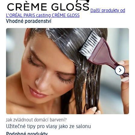
Další produkty od
L'ORÉAL PARiS casting CRÈME GLOSS
Vhodné poradenství
Jak zvládnout domácí barvení?
Ná
Užitečné tipy pro vlasy jako ze salonu
Ja
Podobné produkty