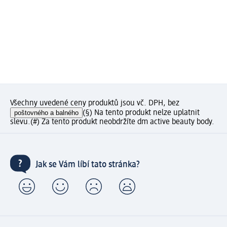
Všechny uvedené ceny produktů jsou vč. DPH, bez
poštovného a balného
(§) Na tento produkt nelze uplatnit
slevu.
(#) Za tento produkt neobdržíte dm active beauty body.
Jak se Vám líbí tato stránka?