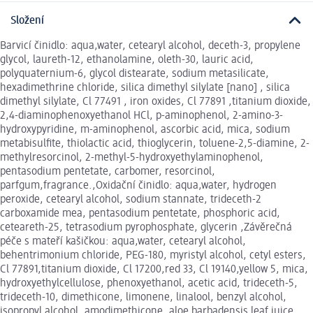
Složení
Barvicí činidlo: aqua,water, cetearyl alcohol, deceth-3, propylene
glycol, laureth-12, ethanolamine, oleth-30, lauric acid,
polyquaternium-6, glycol distearate, sodium metasilicate,
hexadimethrine chloride, silica dimethyl silylate [nano] , silica
dimethyl silylate, Cl 77491 , iron oxides, Cl 77891 ,titanium dioxide,
2,4-diaminophenoxyethanol HCl, p-aminophenol, 2-amino-3-
hydroxypyridine, m-aminophenol, ascorbic acid, mica, sodium
metabisulfite, thiolactic acid, thioglycerin, toluene-2,5-diamine, 2-
methylresorcinol, 2-methyl-5-hydroxyethylaminophenol,
pentasodium pentetate, carbomer, resorcinol,
parfgum,fragrance.,Oxidační činidlo: aqua,water, hydrogen
peroxide, cetearyl alcohol, sodium stannate, trideceth-2
carboxamide mea, pentasodium pentetate, phosphoric acid,
ceteareth-25, tetrasodium pyrophosphate, glycerin ,Závěrečná
péče s mateří kašičkou: aqua,water, cetearyl alcohol,
behentrimonium chloride, PEG-180, myristyl alcohol, cetyl esters,
Cl 77891,titanium dioxide, Cl 17200,red 33, Cl 19140,yellow 5, mica,
hydroxyethylcellulose, phenoxyethanol, acetic acid, trideceth-5,
trideceth-10, dimethicone, limonene, linalool, benzyl alcohol,
isopropyl alcohol, amodimethicone, aloe barbadensis leaf juice,