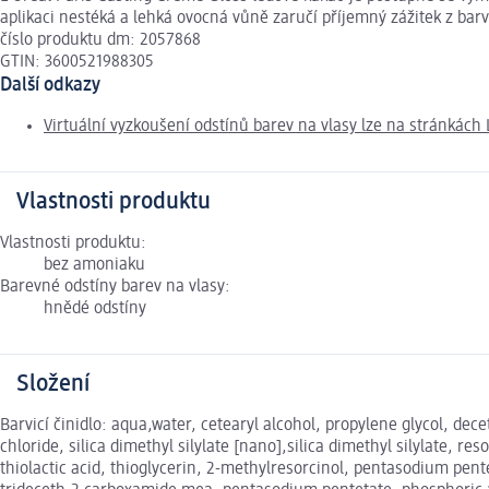
aplikaci nestéká a lehká ovocná vůně zaručí příjemný zážitek z ba
číslo produktu dm: 2057868
GTIN: 3600521988305
Další odkazy
Virtuální vyzkoušení odstínů barev na vlasy lze na stránkách 
Vlastnosti produktu
Vlastnosti produktu:
bez amoniaku
Barevné odstíny barev na vlasy:
hnědé odstíny
Složení
Barvicí činidlo: aqua,water, cetearyl alcohol, propylene glycol, de
chloride, silica dimethyl silylate [nano],silica dimethyl silylate, 
thiolactic acid, thioglycerin, 2-methylresorcinol, pentasodium pen