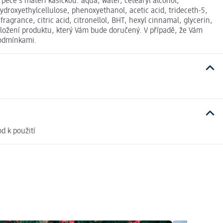
éče s mateří kašičkou: aqua, water, cetearyl alcohol,
hydroxyethylcellulose, phenoxyethanol, acetic acid, trideceth-5,
agrance, citric acid, citronellol, BHT, hexyl cinnamal, glycerin,
složení produktu, který Vám bude doručený. V případě, že Vám
podmínkami.
d k použití