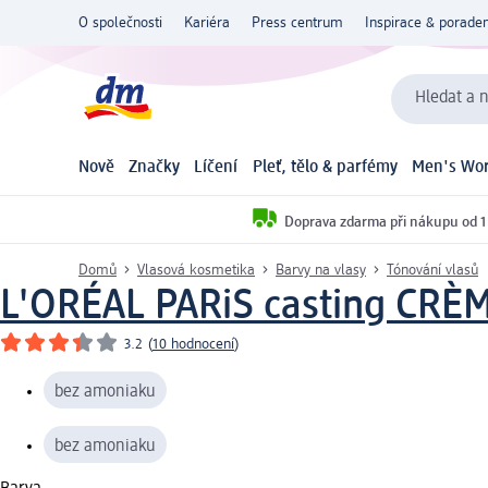
O společnosti
Kariéra
Press centrum
Inspirace & poraden
Hledat a n
Nově
Značky
Líčení
Pleť, tělo & parfémy
Men's Wor
Doprava zdarma při nákupu od 1
Domů
Vlasová kosmetika
Barvy na vlasy
Tónování vlasů
L'ORÉAL PARiS casting CRÈ
3.2
(
10 hodnocení
)
bez amoniaku
bez amoniaku