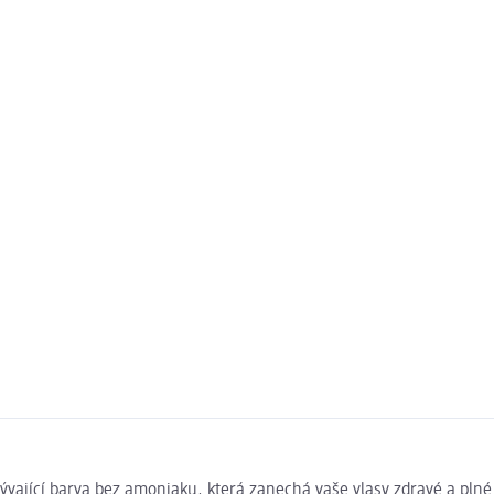
ývající barva bez amoniaku, která zanechá vaše vlasy zdravé a pln