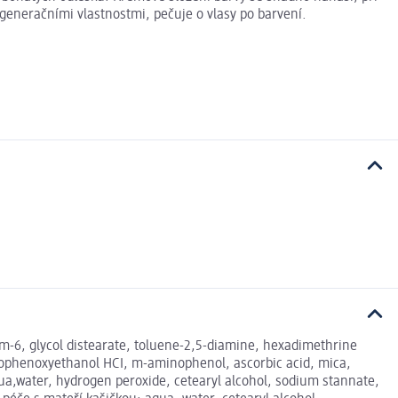
generačními vlastnostmi, pečuje o vlasy po barvení.
ium-6, glycol distearate, toluene-2,5-diamine, hexadimethrine
iaminophenoxyethanol HCI, m-aminophenol, ascorbic acid, mica,
qua,water, hydrogen peroxide, cetearyl alcohol, sodium stannate,