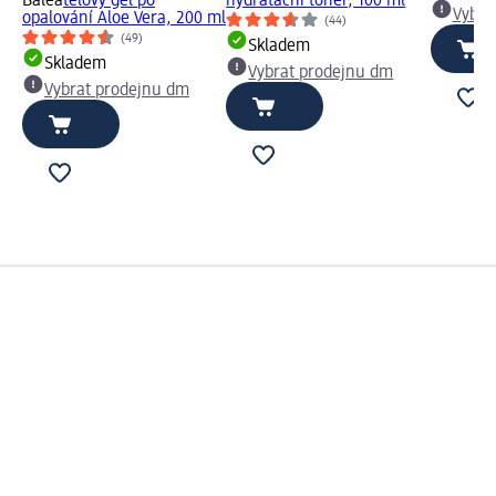
Balea
tělový gel po
hydratační toner, 100 ml
Vybra
opalování Aloe Vera, 200 ml
(44)
(49)
Skladem
Skladem
Vybrat prodejnu dm
Vybrat prodejnu dm