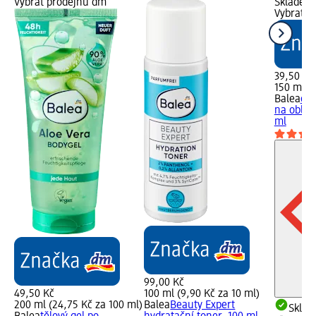
Vybrat prodejnu dm
Skladem,
Vybrat p
39,50 Kč
150 ml (
Balea
osv
na obliče
ml
99,00 Kč
49,50 Kč
100 ml (9,90 Kč za 10 ml)
200 ml (24,75 Kč za 100 ml)
Balea
Beauty Expert
Skla