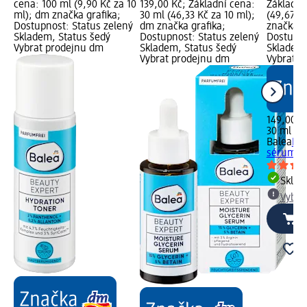
cena: 100 ml (9,90 Kč za 10
139,00 Kč; Základní cena:
Základní
ml); dm značka grafika;
30 ml (46,33 Kč za 10 ml);
(49,67 K
Dostupnost: Status zelený
dm značka grafika;
značka g
Skladem, Status šedý
Dostupnost: Status zelený
Dostupno
Vybrat prodejnu dm
Skladem, Status šedý
Skladem,
Vybrat prodejnu dm
Vybrat p
149,00 K
30 ml (4
Balea
Bea
sérum Ca
Skla
Vybra