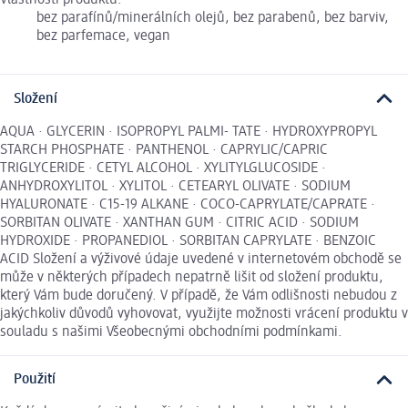
Vlastnosti produktu:
bez parafínů/minerálních olejů, bez parabenů, bez barviv,
bez parfemace, vegan
Složení
AQUA · GLYCERIN · ISOPROPYL PALMI- TATE · HYDROXYPROPYL
STARCH PHOSPHATE · PANTHENOL · CAPRYLIC/CAPRIC
TRIGLYCERIDE · CETYL ALCOHOL · XYLITYLGLUCOSIDE ·
ANHYDROXYLITOL · XYLITOL · CETEARYL OLIVATE · SODIUM
HYALURONATE · C15-19 ALKANE · COCO-CAPRYLATE/CAPRATE ·
SORBITAN OLIVATE · XANTHAN GUM · CITRIC ACID · SODIUM
HYDROXIDE · PROPANEDIOL · SORBITAN CAPRYLATE · BENZOIC
ACID Složení a výživové údaje uvedené v internetovém obchodě se
může v některých případech nepatrně lišit od složení produktu,
který Vám bude doručený. V případě, že Vám odlišnosti nebudou z
jakýchkoliv důvodů vyhovovat, využijte možnosti vrácení produktu v
souladu s našimi Všeobecnými obchodními podmínkami.
Použití