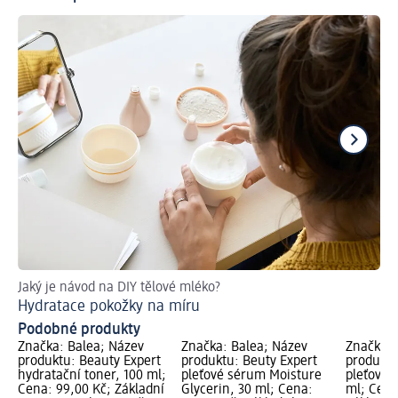
Jaký je návod na DIY tělové mléko?
Př
Hydratace pokožky na míru
Podobné produkty
Značka: Balea; Název
Značka: Balea; Název
Značka: 
produktu: Beauty Expert
produktu: Beuty Expert
produktu
hydratační toner, 100 ml;
pleťové sérum Moisture
pleťové 
Cena: 99,00 Kč; Základní
Glycerin, 30 ml; Cena:
ml; Cena