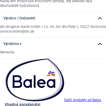
Každý den vmasírujte krouživými pohyby, aby pokožka byla
dlouhodobě hydratovaná.
Výrobce / Dodavatel
dm-drogerie markt GmbH + Co. KG Am dm-Platz 1, 76227 Karlsruhe
servicecenter@dm.de
Vyrobeno v
Německo
Další produkty od Balea
Vhodné poradenství