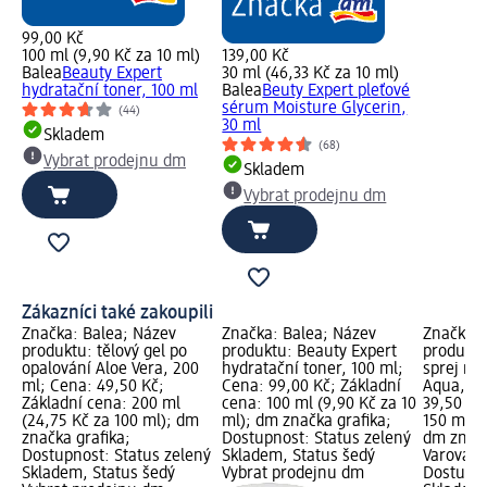
99,00 Kč
100 ml (9,90 Kč za 10 ml)
139,00 Kč
Balea
Beauty Expert
30 ml (46,33 Kč za 10 ml)
hydratační toner, 100 ml
Balea
Beuty Expert pleťové
sérum Moisture Glycerin,
(44)
30 ml
Skladem
(68)
Vybrat prodejnu dm
Skladem
Vybrat prodejnu dm
Zákazníci také zakoupili
Značka: Balea; Název
Značka: Balea; Název
Značka: 
produktu: tělový gel po
produktu: Beauty Expert
produktu:
opalování Aloe Vera, 200
hydratační toner, 100 ml;
sprej na 
ml; Cena: 49,50 Kč;
Cena: 99,00 Kč; Základní
Aqua, 15
Základní cena: 200 ml
cena: 100 ml (9,90 Kč za 10
39,50 Kč
(24,75 Kč za 100 ml); dm
ml); dm značka grafika;
150 ml (2
značka grafika;
Dostupnost: Status zelený
dm značk
Dostupnost: Status zelený
Skladem, Status šedý
Varování:
Skladem, Status šedý
Vybrat prodejnu dm
Dostupno