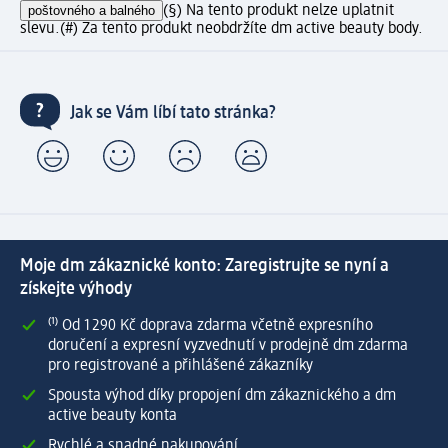
poštovného a balného
(§) Na tento produkt nelze uplatnit
slevu.
(#) Za tento produkt neobdržíte dm active beauty body.
Jak se Vám líbí tato stránka?
Moje dm zákaznické konto: Zaregistrujte se nyní a
získejte výhody
⁽¹⁾ Od 1 290 Kč doprava zdarma včetně expresního
doručení a expresní vyzvednutí v prodejně dm zdarma
pro registrované a přihlášené zákazníky
Spousta výhod díky propojení dm zákaznického a dm
active beauty konta
Rychlé a snadné nakupování