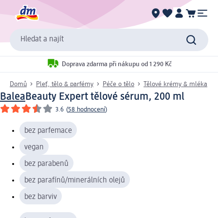
Hledat a najít
Doprava zdarma při nákupu od 1 290 Kč
Domů
Pleť, tělo & parfémy
Péče o tělo
Tělové krémy & mléka
Balea
Beauty Expert tělové sérum, 200 ml
3.6
(
58 hodnocení
)
bez parfemace
vegan
bez parabenů
bez parafínů/minerálních olejů
bez barviv