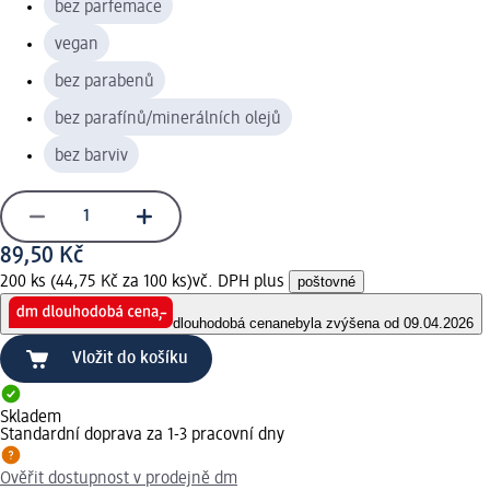
bez parfemace
vegan
bez parabenů
bez parafínů/minerálních olejů
bez barviv
89,50 Kč
200 ks (44,75 Kč za 100 ks)
vč. DPH plus
poštovné
dlouhodobá cena
nebyla zvýšena od 09.04.2026
Vložit do košíku
Skladem
Standardní doprava za 1-3 pracovní dny
Ověřit dostupnost v prodejně dm