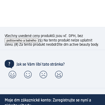
Všechny uvedené ceny produktů jsou vč. DPH, bez
poštovného a balného
(§) Na tento produkt nelze uplatnit
slevu.
(#) Za tento produkt neobdržíte dm active beauty body.
Jak se Vám líbí tato stránka?
Moje dm zákaznické konto: Zaregistrujte se nyní a