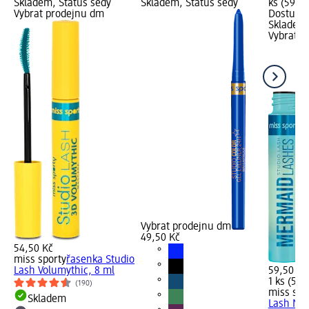
Skladem, Status šedý
Skladem, Status šedý
ks (59,50
Vybrat prodejnu dm
Dostupno
Skladem,
Vybrat p
Vybrat prodejnu dm
49,50 Kč
54,50 Kč
miss sporty
řasenka Studio
Lash Volumythic, 8 ml
59,50 Kč
1 ks (59,
(190)
miss spo
Skladem
Lash Mer