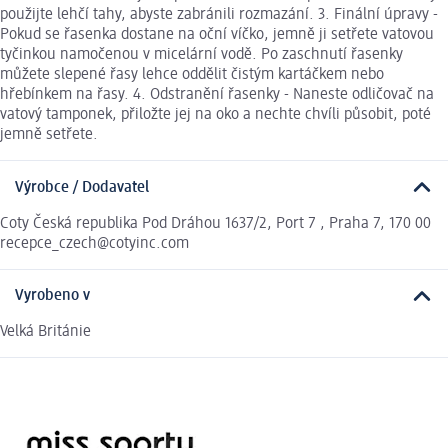
použijte lehčí tahy, abyste zabránili rozmazání. 3. Finální úpravy -
Pokud se řasenka dostane na oční víčko, jemně ji setřete vatovou
tyčinkou namočenou v micelární vodě. Po zaschnutí řasenky
můžete slepené řasy lehce oddělit čistým kartáčkem nebo
hřebínkem na řasy. 4. Odstranění řasenky - Naneste odličovač na
vatový tamponek, přiložte jej na oko a nechte chvíli působit, poté
jemně setřete.
Výrobce / Dodavatel
Coty Česká republika Pod Dráhou 1637/2, Port 7 , Praha 7, 170 00
recepce_czech@cotyinc.com
Vyrobeno v
Velká Británie