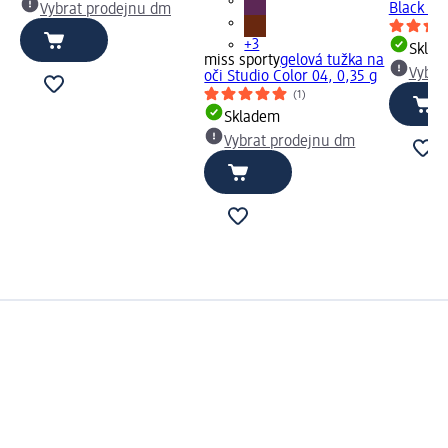
Black Pe
Vybrat prodejnu dm
+3
Skla
miss sporty
gelová tužka na
Vybra
oči Studio Color 04, 0,35 g
(1)
Skladem
Vybrat prodejnu dm