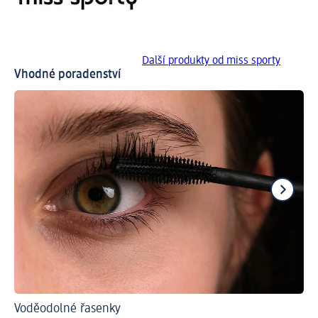
Další produkty od miss sporty
Vhodné poradenství
Voděodolné řasenky
S t