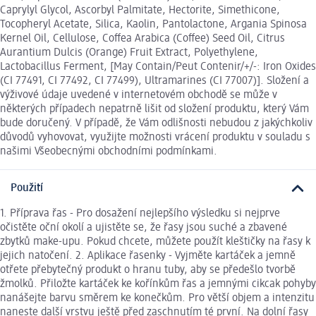
Caprylyl Glycol, Ascorbyl Palmitate, Hectorite, Simethicone,
Tocopheryl Acetate, Silica, Kaolin, Pantolactone, Argania Spinosa
Kernel Oil, Cellulose, Coffea Arabica (Coffee) Seed Oil, Citrus
Aurantium Dulcis (Orange) Fruit Extract, Polyethylene,
Lactobacillus Ferment, [May Contain/Peut Contenir/+/-: Iron Oxides
(CI 77491, CI 77492, CI 77499), Ultramarines (CI 77007)]. Složení a
výživové údaje uvedené v internetovém obchodě se může v
některých případech nepatrně lišit od složení produktu, který Vám
bude doručený. V případě, že Vám odlišnosti nebudou z jakýchkoliv
důvodů vyhovovat, využijte možnosti vrácení produktu v souladu s
našimi Všeobecnými obchodními podmínkami.
Použití
1. Příprava řas - Pro dosažení nejlepšího výsledku si nejprve
očistěte oční okolí a ujistěte se, že řasy jsou suché a zbavené
zbytků make-upu. Pokud chcete, můžete použít kleštičky na řasy k
jejich natočení. 2. Aplikace řasenky - Vyjměte kartáček a jemně
otřete přebytečný produkt o hranu tuby, aby se předešlo tvorbě
žmolků. Přiložte kartáček ke kořínkům řas a jemnými cikcak pohyby
nanášejte barvu směrem ke konečkům. Pro větší objem a intenzitu
naneste další vrstvu ještě před zaschnutím té první. Na dolní řasy