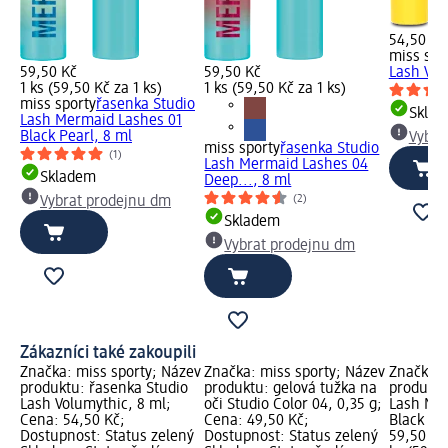
54,50 Kč
miss spo
59,50 Kč
59,50 Kč
Lash Vol
1 ks (59,50 Kč za 1 ks)
1 ks (59,50 Kč za 1 ks)
miss sporty
řasenka Studio
Skla
Lash Mermaid Lashes 01
Black Pearl, 8 ml
Vybra
miss sporty
řasenka Studio
(1)
Lash Mermaid Lashes 04
Skladem
Deep..., 8 ml
(2)
Vybrat prodejnu dm
Skladem
Vybrat prodejnu dm
Zákazníci také zakoupili
Značka: miss sporty; Název
Značka: miss sporty; Název
Značka: 
produktu: řasenka Studio
produktu: gelová tužka na
produktu
Lash Volumythic, 8 ml;
oči Studio Color 04, 0,35 g;
Lash Mer
Cena: 54,50 Kč;
Cena: 49,50 Kč;
Black Pe
Dostupnost: Status zelený
Dostupnost: Status zelený
59,50 Kč