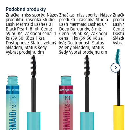
Ja
Podobné produkty
Značka: miss sporty; Název
Značka: miss sporty; Název
Značka: 
produktu: řasenka Studio
produktu: řasenka Studio
produktu
Lash Mermaid Lashes 01
Lash Mermaid Lashes 04
Lash Vol
Black Pearl, 8 ml; Cena:
Deep Burgundy, 8 ml;
Cena: 54
59,50 Kč; Základní cena: 1
Cena: 59,50 Kč; Základní
Dostupno
ks (59,50 Kč za 1 ks);
cena: 1 ks (59,50 Kč za 1
Skladem,
Dostupnost: Status zelený
ks); Dostupnost: Status
Vybrat p
Skladem, Status šedý
zelený Skladem, Status
Vybrat prodejnu dm
šedý Vybrat prodejnu dm