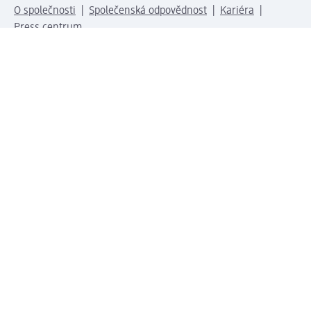
O společnosti
Společenská odpovědnost
Kariéra
Press centrum
Svět dm
Platební možnosti
Spojte se s dm