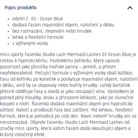
Popis produktu
odstín č. 03 - Ocean Blue
dodává řasám maximální objem, natočení a délku
bez rozmazání, slepování nebo hrudek
lehká a flexibilní formule
s výživnými vosky
miss sporty řasenka Studio Lash Mermaid Lashes 03 Ocean Blue je
cestou k hypnotickému, hlubokému pohledu, který upoutá
pozornost jako písnička mořské panny – jemně, a přitom
nepřekonatelně. Pečující formule s výživnými vosky obalí každou
řasu od kořínku po koneček a poskytuje maximální objem, natočení
i délku, aniž by se slepovaly nebo tvořily hrudky. Lehký kartáček
přesně odděluje řasy a zvedá je jako stoupající vlna. Výsledkem je
pohled plný hloubky, lesku a přirozené lehkosti, jako po slunečné
koupeli v moři. Řasenka dodává maximální objem pro hypnotický
vzhled. Natočí a prodlouží řasy bez zatížení. Má lehkou, flexibilní
formuli, která je pohodlná po celý den. Navíc netvoří hrudky ani se
nerozmazává. Objevte řasenku Studio Lash Mermaid Lashes od
značky miss sporty, která vašim řasám dodá okouzlující objem a
krásný zatočený efekt.