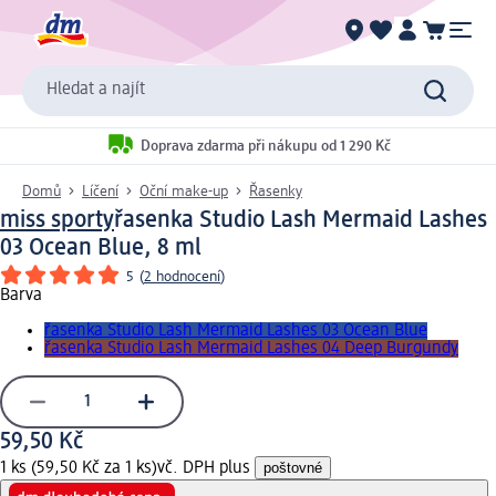
Hledat a najít
Doprava zdarma při nákupu od 1 290 Kč
Domů
Líčení
Oční make-up
Řasenky
miss sporty
řasenka Studio Lash Mermaid Lashes
03 Ocean Blue, 8 ml
5
(
2 hodnocení
)
Barva
řasenka Studio Lash Mermaid Lashes 03 Ocean Blue
řasenka Studio Lash Mermaid Lashes 04 Deep Burgundy
59,50 Kč
1 ks (59,50 Kč za 1 ks)
vč. DPH plus
poštovné