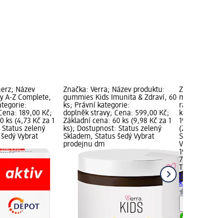
erz; Název
Značka: Verra; Název produktu:
Značka: TER
ky A-Z Complete,
gummies Kids Imunita & Zdraví, 60
multivitami
ategorie:
ks; Právní kategorie:
rakytníkem 
Cena: 189,00 Kč;
doplněk stravy; Cena: 599,00 Kč;
kategorie: 
0 ks (4,73 Kč za 1
Základní cena: 60 ks (9,98 Kč za 1
199,00 Kč; 
 Status zelený
ks); Dostupnost: Status zelený
(2,84 Kč za 
 šedý Vybrat
Skladem, Status šedý Vybrat
Status zele
prodejnu dm
Vybrat pro
199,00 Kč
70 ks (2,84 
TEREZIA
mul
rakytníkem
ks
doplněk s
Upozorn