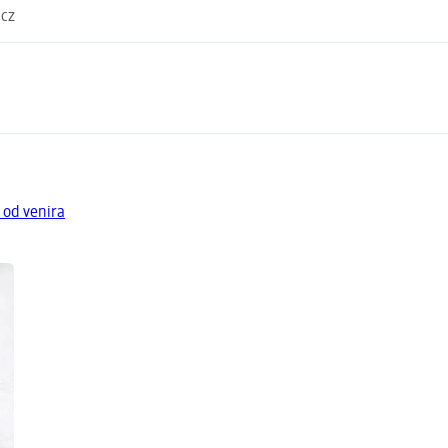
.cz
 od venira