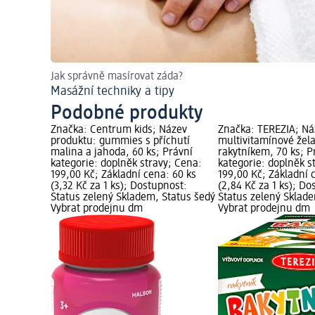
Jak správně masírovat záda?
Masážní techniky a tipy
Podobné produkty
Značka: Centrum kids; Název
Značka: TEREZIA; Ná
produktu: gummies s příchutí
multivitamínové žela
malina a jahoda, 60 ks; Právní
rakytníkem, 70 ks; P
kategorie: doplněk stravy; Cena:
kategorie: doplněk s
199,00 Kč; Základní cena: 60 ks
199,00 Kč; Základní 
(3,32 Kč za 1 ks); Dostupnost:
(2,84 Kč za 1 ks); Do
Status zelený Skladem, Status šedý
Status zelený Sklad
Vybrat prodejnu dm
Vybrat prodejnu dm