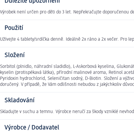
Důležité upozornění
Výrobek není určen pro děti do 3 let. Nepřekračujte doporučenou d
Použití
Užívejte 4 tablety/srdíčka denně. Ideálně 2x ráno a 2x večer. Pro le
Složení
Sorbitol (plnidlo, náhradní sladidlo), L-Askorbová kyselina, Gluko
kyselin (protispékavá látka), přírodní malinové aroma, Retinol acet
Pyridoxin hydrochlorid, Seleničitan sodný, D-Biotin. Složení a vý
doručený. V případě, že Vám odlišnosti nebudou z jakýchkoliv dův
Skladování
Skladujte v suchu a temnu. Výrobce neručí za škody vzniklé nevh
Výrobce / Dodavatel