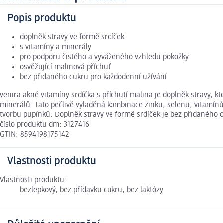
Popis produktu
doplněk stravy ve formě srdíček
s vitamíny a minerály
pro podporu čistého a vyváženého vzhledu pokožky
osvěžující malinová příchuť
bez přidaného cukru pro každodenní užívání
venira akné vitamíny srdíčka s příchutí malina je doplněk stravy, k
minerálů. Tato pečlivě vyladěná kombinace zinku, selenu, vitamínů
tvorbu pupínků. Doplněk stravy ve formě srdíček je bez přidaného c
číslo produktu dm: 3127416
GTIN: 8594198175142
Vlastnosti produktu
Vlastnosti produktu:
bezlepkový, bez přídavku cukru, bez laktózy