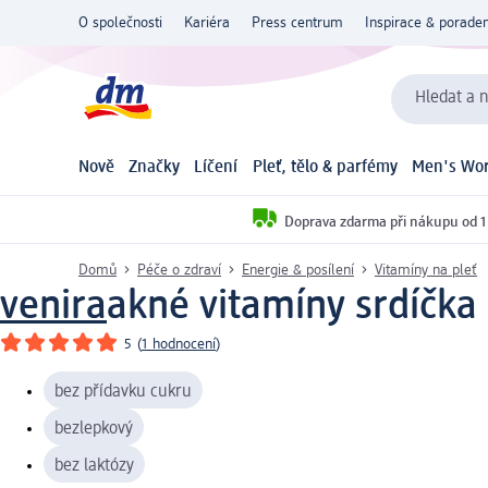
O společnosti
Kariéra
Press centrum
Inspirace & poraden
Hledat a n
Nově
Značky
Líčení
Pleť, tělo & parfémy
Men's Wor
Doprava zdarma při nákupu od 1
Domů
Péče o zdraví
Energie & posílení
Vitamíny na pleť
venira
akné vitamíny srdíčka 
5
(
1 hodnocení
)
bez přídavku cukru
bezlepkový
bez laktózy