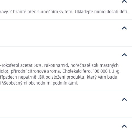
travy. Chraňte před slunečním svitem. Ukládejte mimo dosah dětí.
a-Tokoferol acetát 50%, Nikotinamid, hořečnaté soli mastných
dlo), přírodní citronové aroma, Cholekalciferol 100 000 I.U./g,
řípadech nepatrně lišit od složení produktu, který Vám bude
šimi Všeobecnými obchodními podmínkami.