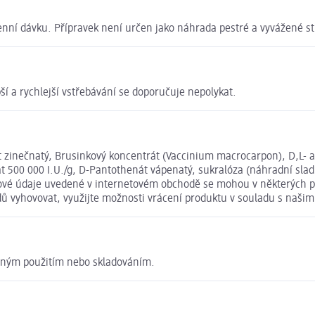
enní dávku. Přípravek není určen jako náhrada pestré a vyvážené s
pší a rychlejší vstřebávání se doporučuje nepolykat.
nát zinečnatý, Brusinkový koncentrát (Vaccinium macrocarpon), D,L- 
át 500 000 I.U./g, D-Pantothenát vápenatý, sukralóza (náhradní sladi
živové údaje uvedené v internetovém obchodě se mohou v některých p
odů vyhovovat, využijte možnosti vrácení produktu v souladu s na
odným použitím nebo skladováním.