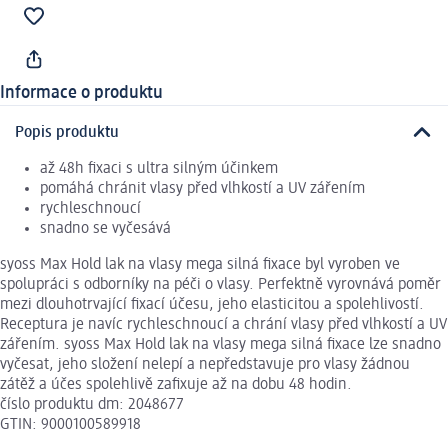
Informace o produktu
Popis produktu
až 48h fixaci s ultra silným účinkem
pomáhá chránit vlasy před vlhkostí a UV zářením
rychleschnoucí
snadno se vyčesává
syoss Max Hold lak na vlasy mega silná fixace byl vyroben ve
spolupráci s odborníky na péči o vlasy. Perfektně vyrovnává poměr
mezi dlouhotrvající fixací účesu, jeho elasticitou a spolehlivostí.
Receptura je navíc rychleschnoucí a chrání vlasy před vlhkostí a UV
zářením. syoss Max Hold lak na vlasy mega silná fixace lze snadno
vyčesat, jeho složení nelepí a nepředstavuje pro vlasy žádnou
zátěž a účes spolehlivě zafixuje až na dobu 48 hodin.
číslo produktu dm: 2048677
GTIN: 9000100589918