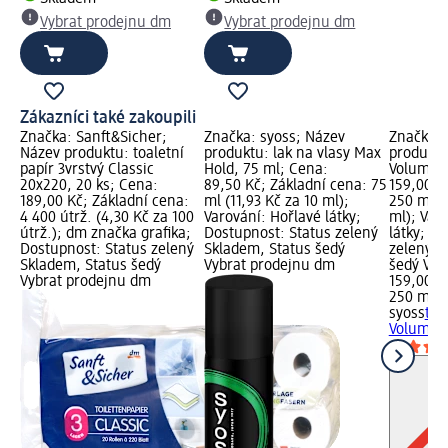
Vybrat prodejnu dm
Vybrat prodejnu dm
Zákazníci také zakoupili
Značka: Sanft&Sicher;
Značka: syoss; Název
Značka: 
Název produktu: toaletní
produktu: lak na vlasy Max
produktu
papír 3vrstvý Classic
Hold, 75 ml; Cena:
Volume, 
20x220, 20 ks; Cena:
89,50 Kč; Základní cena: 75
159,00 K
189,00 Kč; Základní cena:
ml (11,93 Kč za 10 ml);
250 ml (
4 400 útrž. (4,30 Kč za 100
Varování: Hořlavé látky;
ml); Var
útrž.); dm značka grafika;
Dostupnost: Status zelený
látky; D
Dostupnost: Status zelený
Skladem, Status šedý
zelený S
Skladem, Status šedý
Vybrat prodejnu dm
šedý Vyb
Vybrat prodejnu dm
159,00 K
250 ml (
syoss
tuž
Volume, 