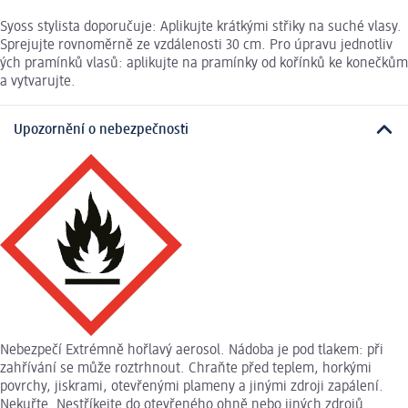
Syoss stylista doporučuje: Aplikujte krátkými střiky na suché vlasy.
Sprejujte rovnoměrně ze vzdálenosti 30 cm. Pro úpravu jednotliv
ých pramínků vlasů: aplikujte na pramínky od kořínků ke konečkům
a vytvarujte.
Upozornění o nebezpečnosti
Nebezpečí Extrémně hořlavý aerosol. Nádoba je pod tlakem: při
zahřívání se může roztrhnout. Chraňte před teplem, horkými
povrchy, jiskrami, otevřenými plameny a jinými zdroji zapálení.
Nekuřte. Nestříkejte do otevřeného ohně nebo jiných zdrojů