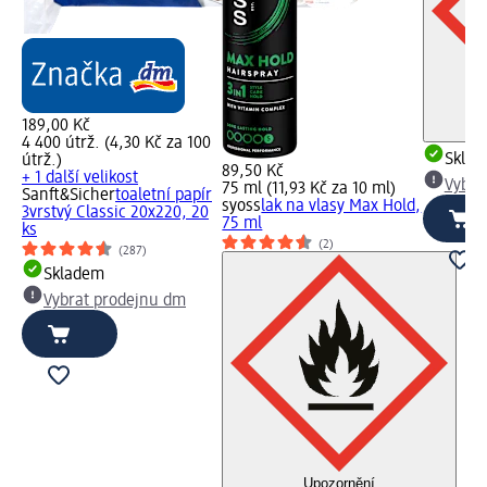
189,00 Kč
4 400 útrž. (4,30 Kč za 100
Skla
útrž.)
89,50 Kč
+ 1 další velikost
Vybra
75 ml (11,93 Kč za 10 ml)
Sanft&Sicher
toaletní papír
syoss
lak na vlasy Max Hold,
3vrstvý Classic 20x220, 20
75 ml
ks
(2)
(287)
Skladem
Vybrat prodejnu dm
Upozornění