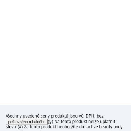
Všechny uvedené ceny produktů jsou vč. DPH, bez
poštovného a balného
(§) Na tento produkt nelze uplatnit
slevu.
(#) Za tento produkt neobdržíte dm active beauty body.