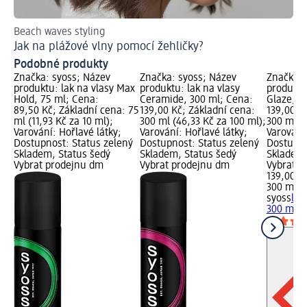
Beach waves styling
Pře
Jak na plážové vlny pomocí žehličky?
Co
Podobné produkty
Značka: syoss; Název
Značka: syoss; Název
Značka: 
produktu: lak na vlasy Max
produktu: lak na vlasy
produktu:
Hold, 75 ml; Cena:
Ceramide, 300 ml; Cena:
Glaze, 3
89,50 Kč; Základní cena: 75
139,00 Kč; Základní cena:
139,00 K
ml (11,93 Kč za 10 ml);
300 ml (46,33 Kč za 100 ml);
300 ml (4
Varování: Hořlavé látky;
Varování: Hořlavé látky;
Varování:
Dostupnost: Status zelený
Dostupnost: Status zelený
Dostupno
Skladem, Status šedý
Skladem, Status šedý
Skladem,
Vybrat prodejnu dm
Vybrat prodejnu dm
Vybrat p
139,00 K
300 ml (
syoss
lak
300 ml