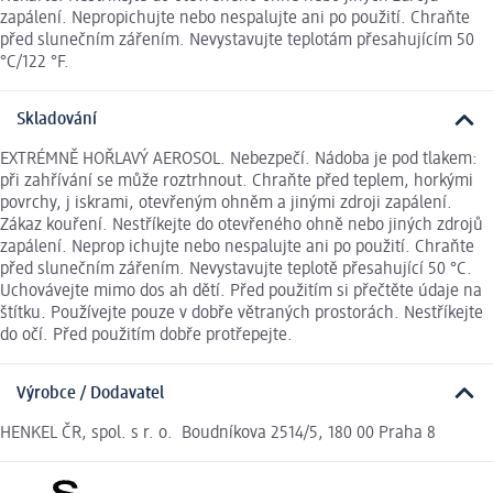
zapálení. Nepropichujte nebo nespalujte ani po použití. Chraňte
před slunečním zářením. Nevystavujte teplotám přesahujícím 50
°C/122 °F.
Skladování
EXTRÉMNĚ HOŘLAVÝ AEROSOL. Nebezpečí. Nádoba je pod tlakem:
při zahřívání se může roztrhnout. Chraňte před teplem, horkými
povrchy, j iskrami, otevřeným ohněm a jinými zdroji zapálení.
Zákaz kouření. Nestříkejte do otevřeného ohně nebo jiných zdrojů
zapálení. Neprop ichujte nebo nespalujte ani po použití. Chraňte
před slunečním zářením. Nevystavujte teplotě přesahující 50 °C.
Uchovávejte mimo dos ah dětí. Před použitím si přečtěte údaje na
štítku. Používejte pouze v dobře větraných prostorách. Nestříkejte
do očí. Před použitím dobře protřepejte.
Výrobce / Dodavatel
HENKEL ČR, spol. s r. o. Boudníkova 2514/5, 180 00 Praha 8