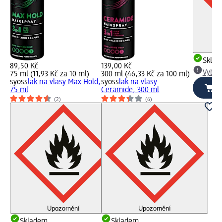
Skla
89,50 Kč
139,00 Kč
Vybra
75 ml (11,93 Kč za 10 ml)
300 ml (46,33 Kč za 100 ml)
syoss
lak na vlasy Max Hold,
syoss
lak na vlasy
75 ml
Ceramide, 300 ml
(2)
(6)
Upozornění
Upozornění
Skladem
Skladem