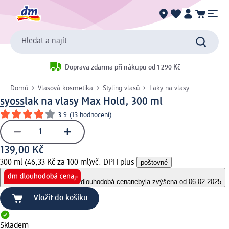
Hledat a najít
Doprava zdarma při nákupu od 1 290 Kč
Domů
Vlasová kosmetika
Styling vlasů
Laky na vlasy
syoss
lak na vlasy Max Hold, 300 ml
3.9
(
13 hodnocení
)
139,00 Kč
300 ml (46,33 Kč za 100 ml)
vč. DPH plus
poštovné
dlouhodobá cena
nebyla zvýšena od 06.02.2025
Vložit do košíku
Skladem