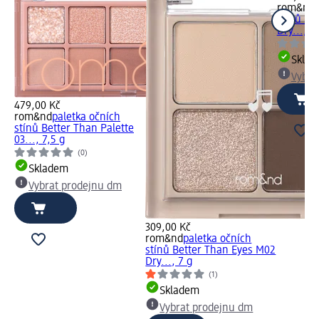
rom&nd
stínů Be
Dry..., 6
Skla
Vybra
479,00 Kč
rom&nd
paletka očních
stínů Better Than Palette
03..., 7,5 g
(0)
Skladem
Vybrat prodejnu dm
309,00 Kč
rom&nd
paletka očních
stínů Better Than Eyes M02
Dry..., 7 g
(1)
Skladem
Vybrat prodejnu dm