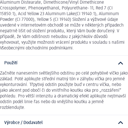
Aluminum Distearate, Dimethicone/Vinyl Dimethicone
Crosspolymer, Phenoxyethanol, Polyurethane- 11, Red 7 (CI
15850:1), Acid Yellow 23 Aluminum Lake(CI 19140:1), Aluminum
Powder (CI 77000), Yellow 5 (CI 19140) Složení a výživové údaje
uvedené v internetovém obchodě se může v některých případech
nepatrně lišit od složení produktu, který Vám bude doručený. V
případě, že Vám odlišnosti nebudou z jakýchkoliv důvodů
vyhovovat, využijte možnosti vrácení produktu v souladu s našimi
Všeobecnými obchodními podmínkami.
Použití
Začněte nanesením světlejšího odstínu po celé pohyblivé víčko jako
základ. Poté aplikujte střední matný tón v záhybu víčka pro jemné
vykonturování. Třpytivý odstín použijte buď v centru víčka, nebo
jako akcent pod obočí či do vnitřního koutku oka pro „rozzáření“
pohledu. Pro větší intenzitu a dramatický efekt aplikujte nejtmavší
odstín podél linie řas nebo do vnějšího koutku a jemně
rozblendujte.
Výrobce / Dodavatel