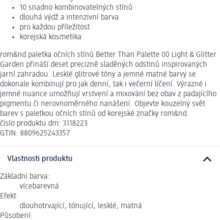
10 snadno kombinovatelných stínů
dlouhá výdž a intenzivní barva
pro každou příležitost
korejská kosmetika
rom&nd paletka očních stínů Better Than Palette 00 Light & Glitter
Garden přináší deset precizně sladěných odstínů inspirovaných
jarní zahradou. Lesklé glitrové tóny a jemné matné barvy se
dokonale kombinují pro jak denní, tak i večerní líčení. Výrazné i
jemné nuance umožňují vrstvení a mixování bez obav z padajícího
pigmentu či nerovnoměrného nanášení. Objevte kouzelný svět
barev s paletkou očních stínů od korejské značky rom&nd.
číslo produktu dm: 3118223
GTIN: 8809625243357
Vlastnosti produktu
Základní barva:
vícebarevná
Efekt:
dlouhotrvající, tónující, lesklé, matná
Působení: