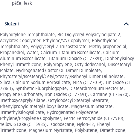
péče, lesk
Složení
Polybutylene Terephthalate, Bis-Diglyceryl Polyacyladipate-2,
Acrylates Copolymer, Ethylene/VA Copolymer, Polyethylene
Terephthalate, Polyglyceryl-2 Triisostearate, Methylpropanediol,
Propanediol, Water, Calcium Titanium Borosilicate, Calcium
Aluminum Borosilicate, Titanium Dioxide (CI 77891), Diphenylsiloxy
Phenyl Trimethicone, Polypropylene, Octyldodecanol, Diisostearyl
Malate, Hydrogenated Castor Oil Dimer Dilinoleate,
Phytosteryl/Isostearyl/Cetyl/Stearyl/Behenyl Dimer Dilinoleate,
Silica, Calcium Sodium Borosilicate, Mica (CI 77019), Tin Oxide (CI
77861), Synthetic Fluorphlogopite, Disteardimonium Hectorite,
Propylene Carbonate, Iron Oxides (CI 77491), Carmine (CI 75470),
Triethoxycaprylylsilane, Octyldodecyl Stearoyl Stearate,
Phenylpropyldimethylsiloxysilicate, Magnesium Stearate,
Trimethylsiloxysilicate, Hydrogenated Polydecene,
Ethylene/Propylene Copolymer, Ferric Ferrocyanide (CI 77510),
Yellow 6 Lake (CI 15985), Isododecane, Nylon-12, Phenyl
Trimethicone, Magnesium Myristate, Polybutene, Dimethicone,