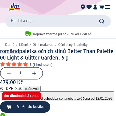
Hledat a najít
Doprava zdarma při nákupu od 1 290 Kč
Domů
Líčení
Oční make-up
Oční stíny & paletky
rom&nd
paletka očních stínů Better Than Palette
00 Light & Glitter Garden, 6 g
5
(
1 hodnocení
)
479,00 Kč
vč. DPH plus
poštovné
dlouhodobá cena
nebyla zvýšena od 12.01.2026
Vložit do košíku