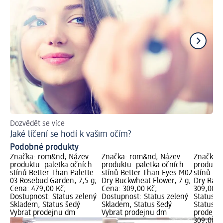
Dozvědět se více
Lí
Jaké líčení se hodí k vašim očím?
Podobné produkty
Značka: rom&nd; Název
Značka: rom&nd; Název
Značka:
produktu: paletka očních
produktu: paletka očních
produktu
stínů Better Than Palette
stínů Better Than Eyes M02
stínů Be
03 Rosebud Garden, 7,5 g;
Dry Buckwheat Flower, 7 g;
Dry Ragr
Cena: 479,00 Kč;
Cena: 309,00 Kč;
309,00 K
Dostupnost: Status zelený
Dostupnost: Status zelený
Status z
Skladem, Status šedý
Skladem, Status šedý
Status š
Vybrat prodejnu dm
Vybrat prodejnu dm
prodejn
309,00 K