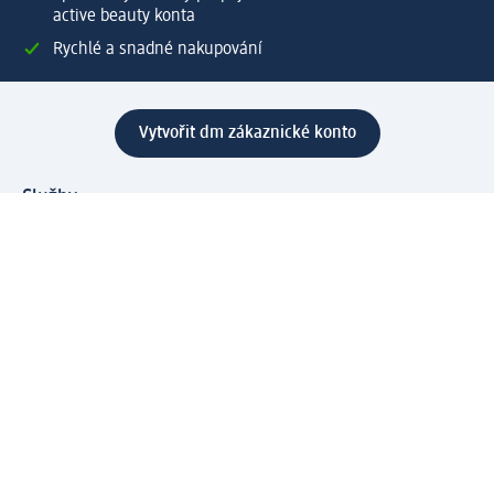
active beauty konta
Rychlé a snadné nakupování
Vytvořit dm zákaznické konto
Služby
Zákaznický program & Servis
Zákaznický servis
Odeslání & Dodání
Vrácení zboží
Společnost
O společnosti
Společenská odpovědnost
Kariéra
Press centrum
Svět dm