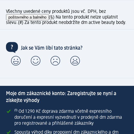
Všechny uvedené ceny produktů jsou vč. DPH, bez
poštovného a balného
(§) Na tento produkt nelze uplatnit
slevu.
(#) Za tento produkt neobdržíte dm active beauty body.
Jak se Vám líbí tato stránka?
Moje dm zákaznické konto: Zaregistrujte se nyní a
získejte výhody
⁽¹⁾ Od 1 290 Kč doprava zdarma včetně expresního
doručení a expresní vyzvednutí v prodejně dm zdarma
pro registrované a přihlášené zákazníky
Spousta výhod díky propojení dm zákaznického a dm