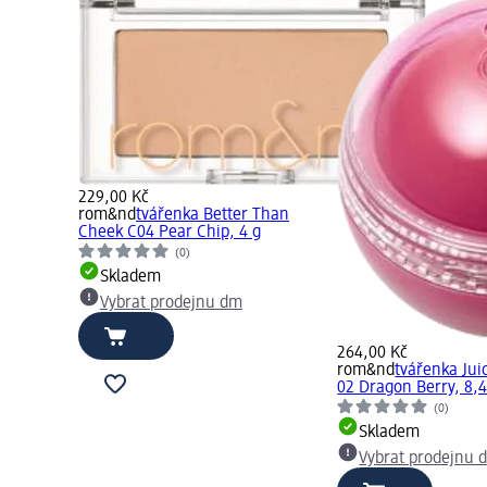
229,00 Kč
rom&nd
tvářenka Better Than
Cheek C04 Pear Chip, 4 g
(0)
Skladem
Vybrat prodejnu dm
264,00 Kč
rom&nd
tvářenka Jui
02 Dragon Berry, 8,4
(0)
Skladem
Vybrat prodejnu 