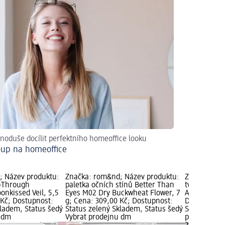
dnoduše docílit perfektního homeoffice looku
up na homeoffice
; Název produktu:
Značka: rom&nd; Název produktu:
Značka: ro
e-Through
paletka očních stínů Better Than
tvářenka Ju
oonkissed Veil, 5,5
Eyes M02 Dry Buckwheat Flower, 7
Apple, 8,4 
 Kč; Dostupnost:
g; Cena: 309,00 Kč; Dostupnost:
Dostupnost:
kladem, Status šedý
Status zelený Skladem, Status šedý
Skladem, St
u dm
Vybrat prodejnu dm
prodejnu d