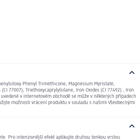
Diphenylsiloxy Phenyl Trimethicone, Magnesium Myristate,
I 77007), Triethoxycaprylylsilane, Iron Oxides (CI 77492) , Iron
daje uvedené v internetovém obchodě se může v některých případech
yužijte možnosti vrácení produktu v souladu s našimi Všeobecnými
e. Pro intenzivnější efekt aplikujte druhou tenkou vrstvu.