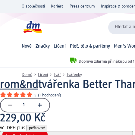
O společnosti
Kariéra
Press centrum
Inspirace & poraden
Hledat a n
Nově
Značky
Líčení
Pleť, tělo & parfémy
Men's Wor
Doprava zdarma při nákupu od 1
Domů
Líčení
Tvář
Tvářenky
rom&nd
tvářenka Better Tha
5
(
1 hodnocení
)
229,00 Kč
vč. DPH plus
poštovné