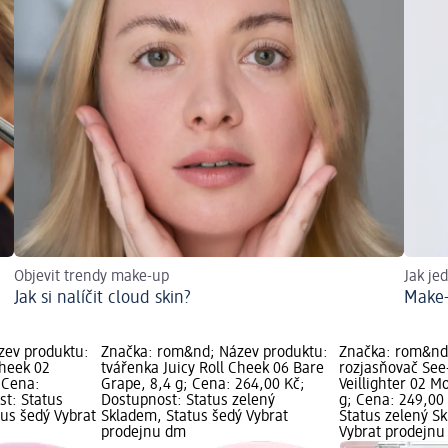
Objevit trendy make-up
Jak je
Jak si nalíčit cloud skin?
Make-
zev produktu:
Značka: rom&nd; Název produktu:
Značka: rom&nd
Cheek 02
tvářenka Juicy Roll Cheek 06 Bare
rozjasňovač Se
 Cena:
Grape, 8,4 g; Cena: 264,00 Kč;
Veillighter 02 M
st: Status
Dostupnost: Status zelený
g; Cena: 249,00
tus šedý Vybrat
Skladem, Status šedý Vybrat
Status zelený S
prodejnu dm
Vybrat prodejn