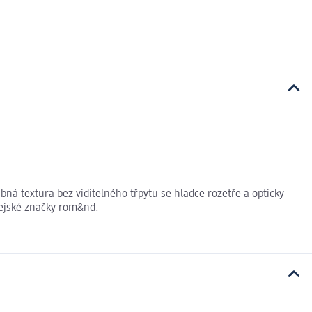
ná textura bez viditelného třpytu se hladce rozetře a opticky
rejské značky rom&nd.