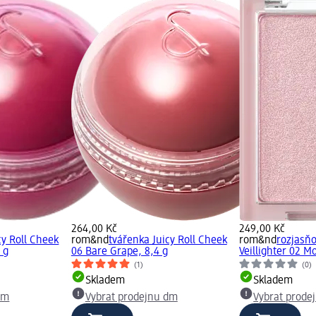
264,00 Kč
249,00 Kč
cy Roll Cheek
rom&nd
tvářenka Juicy Roll Cheek
rom&nd
rozjasň
 g
06 Bare Grape, 8,4 g
Veillighter 02 M
(1)
(0)
Skladem
Skladem
dm
Vybrat prodejnu dm
Vybrat prode