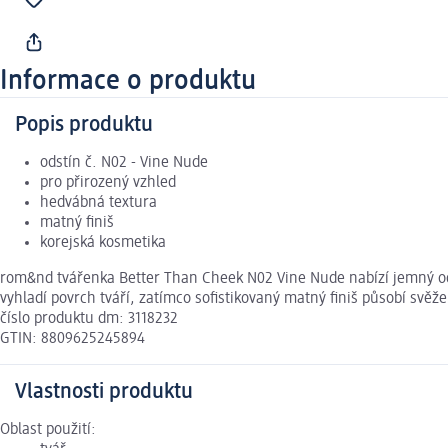
Informace o produktu
Popis produktu
odstín č. N02 - Vine Nude
pro přirozený vzhled
hedvábná textura
matný finiš
korejská kosmetika
rom&nd tvářenka Better Than Cheek N02 Vine Nude nabízí jemný odst
vyhladí povrch tváří, zatímco sofistikovaný matný finiš působí sv
číslo produktu dm: 3118232
GTIN: 8809625245894
Vlastnosti produktu
Oblast použití: