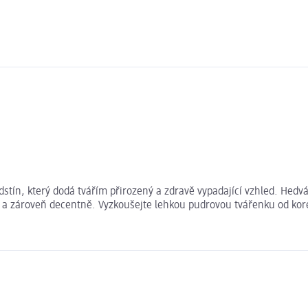
ín, který dodá tvářím přirozený a zdravě vypadající vzhled. Hedváb
ěže a zároveň decentně. Vyzkoušejte lehkou pudrovou tvářenku od ko