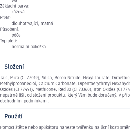
tvář
Základní barva:
růžová
Efekt:
dlouhotrvající, matná
Působení:
péče
Typ pleti:
normální pokožka
Složení
Talc, Mica (CI 77019), Silica, Boron Nitride, Hexyl Laurate, Dimet
Methylpropanediol, Calcium Carbonate, Dipentaerythrityl Hexahydro
Oxides (CI 77491), Methicone, Red 30 (CI 73360), Iron Oxides (CI 7
nepatrně lišit od složení produktu, který Vám bude doručený. V př
obchodními podmínkami.
Použití
Pomocí štětce nebo aplikátoru naneste tvářenku na lícní kosti směr