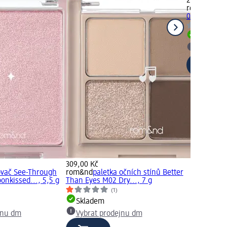
264,00 Kč
rom&nd
tvář
01 Rare Appl
Skladem
Vybrat p
309,00 Kč
ovač See-Through
rom&nd
paletka očních stínů Better
oonkissed..., 5,5 g
Than Eyes M02 Dry..., 7 g
(1)
Skladem
jnu dm
Vybrat prodejnu dm