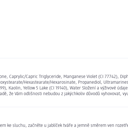
hicone, Caprylic/Capric Triglyceride, Manganese Violet (CI 77742), 
xystearate/Hexastearate/Hexarosinate, Propanediol, Ultramarines (C
7499), Kaolin, Yellow 5 Lake (CI 19140), Water Složení a výživové ú
ípadě, že Vám odlišnosti nebudou z jakýchkoliv důvodů vyhovovat, v
em ke sluchu, začněte u jablíček tváře a jemně směrem ven rozetřet