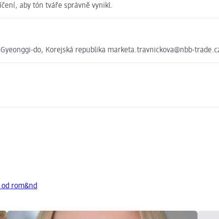
ení, aby tón tváře správně vynikl.
Gyeonggi-do, Korejská republika marketa.travnickova@nbb-trade.c
y od rom&nd