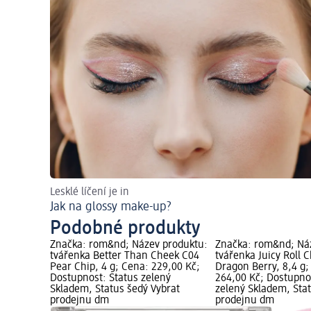
Lesklé líčení je in
Jak na glossy make-up?
Podobné produkty
Značka: rom&nd; Název produktu:
Značka: rom&nd; Ná
tvářenka Better Than Cheek C04
tvářenka Juicy Roll 
Pear Chip, 4 g; Cena: 229,00 Kč;
Dragon Berry, 8,4 g;
Dostupnost: Status zelený
264,00 Kč; Dostupno
Skladem, Status šedý Vybrat
zelený Skladem, Sta
prodejnu dm
prodejnu dm