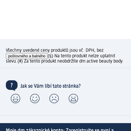
Všechny uvedené ceny produktů jsou vč. DPH, bez
poštovného a balného
(§) Na tento produkt nelze uplatnit
slevu.
(#) Za tento produkt neobdržíte dm active beauty body.
Jak se Vám líbí tato stránka?
Moje dm zákaznické konto: Zaregistrujte se nyní a