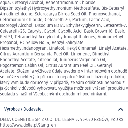
Aqua, Cetearyl Alcohol, Behentrimonium Chloride,
Dipalmitoylethyl Hydroxyethylmonium Methosulfate, Bis-Cetearyl
Amodimethicone, Sclerocarya Birrea Seed Oil, Phenoxyethanol,
Cetrimonium Chloride, Ceteareth-20, Parfum, Lactic Acid,
Isopropyl Alcohol, Disodium EDTA, Ethylhexylglycerin, Ceteareth-7,
Ceteareth-25, Caprylyl Glycol, Glycolic Acid, Basic Brown 16, Basic
Red 51, Tetramethyl Acetyloctahydronaphthalenes, Aminomethyl
Propanol, HC Yellow No. 4, Benzyl Salicylate,
Hexamethylindanopyran, Linalool, Hexyl Cinnamal, Linalyl Acetate,
Citrus Aurantium Bergamia Peel Oil, Limonene, Dimethyl
Phenethyl Acetate, Citronellol, Juniperus Virginiana Oil,
Pogostemon Cablin Oil, Citrus Aurantium Peel Oil, Geranyl
Acetate. Složení a výživové údaje uvedené v internetovém obchodě
se může v některých případech nepatrně lišit od složení produktu,
který Vám bude doručený. V případě, že Vám odlišnosti nebudou z
jakýchkoliv důvodů vyhovovat, využijte možnosti vrácení produktu v
souladu s našimi Všeobecnými obchodními podmínkami.
Výrobce / Dodavatel
DELIA COSMETICS SP. Z O.O. UL. LEŚNA 5, 95-030 RZGÓW, Polsko
https://www.delia.pl/?lang=en