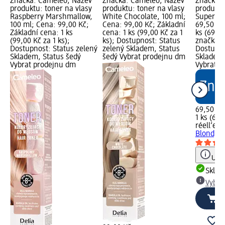
Značka: Cameleo; Název
Značka: Cameleo; Název
Značka: 
produktu: toner na vlasy
produktu: toner na vlasy
produktu
Raspberry Marshmallow,
White Chocolate, 100 ml;
Super Bl
100 ml; Cena: 99,00 Kč;
Cena: 99,00 Kč; Základní
69,50 Kč
Základní cena: 1 ks
cena: 1 ks (99,00 Kč za 1
ks (69,50
(99,00 Kč za 1 ks);
ks); Dostupnost: Status
značka g
Dostupnost: Status zelený
zelený Skladem, Status
Dostupno
Skladem, Status šedý
šedý Vybrat prodejnu dm
Skladem,
Vybrat prodejnu dm
Vybrat p
69,50 Kč
1 ks (69,
réell‘e
ze
Blond, 1 
Upoz
Skla
Vybra