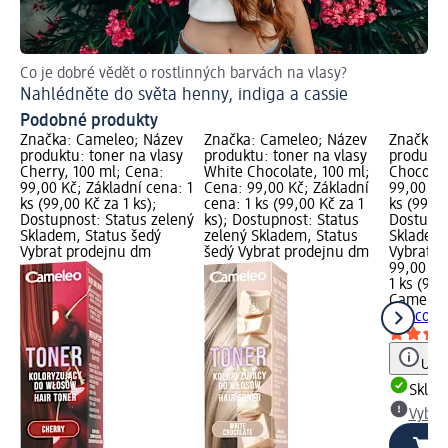
Co je dobré vědět o rostlinných barvách na vlasy?
Ná
Nahlédněte do světa henny, indiga a cassie
Ja
Podobné produkty
Značka: Cameleo; Název
Značka: Cameleo; Název
Značka: 
produktu: toner na vlasy
produktu: toner na vlasy
produktu
Cherry, 100 ml; Cena:
White Chocolate, 100 ml;
Chocolat
99,00 Kč; Základní cena: 1
Cena: 99,00 Kč; Základní
99,00 Kč
ks (99,00 Kč za 1 ks);
cena: 1 ks (99,00 Kč za 1
ks (99,00
Dostupnost: Status zelený
ks); Dostupnost: Status
Dostupno
Skladem, Status šedý
zelený Skladem, Status
Skladem,
Vybrat prodejnu dm
šedý Vybrat prodejnu dm
Vybrat p
99,00 Kč
1 ks (99,
Cameleo
Chocolat
Upoz
Skla
Vybra