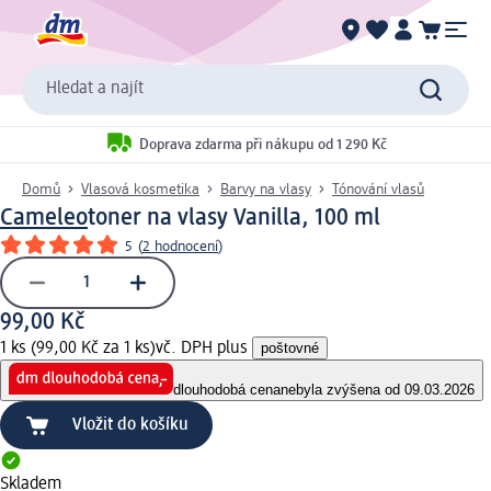
Hledat a najít
Doprava zdarma při nákupu od 1 290 Kč
Domů
Vlasová kosmetika
Barvy na vlasy
Tónování vlasů
Cameleo
toner na vlasy Vanilla, 100 ml
5
(
2 hodnocení
)
99,00 Kč
1 ks (99,00 Kč za 1 ks)
vč. DPH plus
poštovné
dlouhodobá cena
nebyla zvýšena od 09.03.2026
Vložit do košíku
Skladem