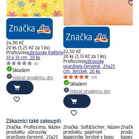
24,90 Kč
20 ks (1,25 Kč za 1 ks)
22,50 Kč
Profissimo
ubrousky Květiny
20 ks (1,13 Kč za 1 ks)
33 x 33 cm, 20 ks
Profissimo
ubrousky
(0)
oranžovo-červené, 25x25
Skladem
cm, 3vrstvé, 20 ks
(39)
Vybrat prodejnu dm
Skladem
Vybrat prodejnu dm
Zákazníci také zakoupili
Značka: Profissimo; Název
Značka: Soft&Sicher; Název
Značka: 
produktu: ubrousky
produktu: papírové
produktu
oranžovo-červené, 25x25
kapesníky 3vrstvé v boxu
kapesník