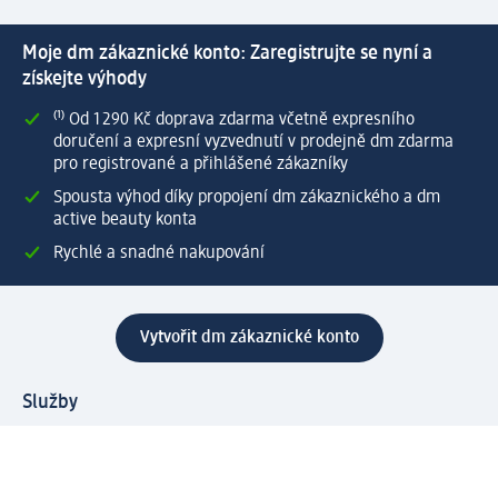
Moje dm zákaznické konto: Zaregistrujte se nyní a
získejte výhody
⁽¹⁾ Od 1 290 Kč doprava zdarma včetně expresního
doručení a expresní vyzvednutí v prodejně dm zdarma
pro registrované a přihlášené zákazníky
Spousta výhod díky propojení dm zákaznického a dm
active beauty konta
Rychlé a snadné nakupování
Vytvořit dm zákaznické konto
Služby
Zákaznický program & Servis
Zákaznický servis
Odeslání & Dodání
Vrácení zboží