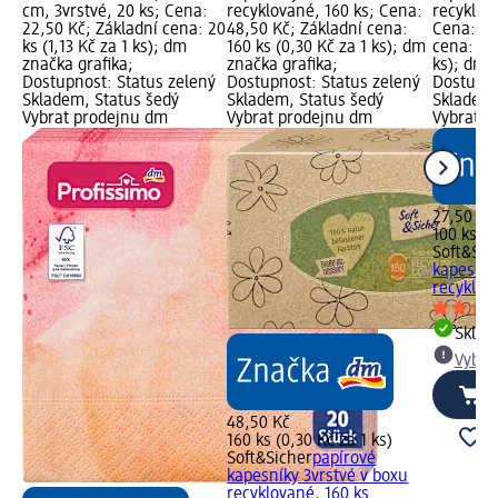
cm, 3vrstvé, 20 ks; Cena:
recyklované, 160 ks; Cena:
recyklov
22,50 Kč; Základní cena: 20
48,50 Kč; Základní cena:
Cena: 27
ks (1,13 Kč za 1 ks); dm
160 ks (0,30 Kč za 1 ks); dm
cena: 100
značka grafika;
značka grafika;
ks); dm 
Dostupnost: Status zelený
Dostupnost: Status zelený
Dostupno
Skladem, Status šedý
Skladem, Status šedý
Skladem,
Vybrat prodejnu dm
Vybrat prodejnu dm
Vybrat p
27,50 Kč
100 ks (0
Soft&Sic
kapesník
recyklov
Skla
Vybra
48,50 Kč
160 ks (0,30 Kč za 1 ks)
Soft&Sicher
papírové
kapesníky 3vrstvé v boxu
recyklované, 160 ks