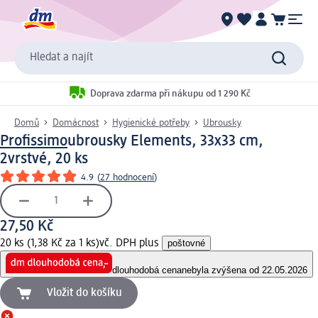
Hledat a najít
Doprava zdarma při nákupu od 1 290 Kč
Domů
Domácnost
Hygienické potřeby
Ubrousky
Profissimo
ubrousky Elements, 33x33 cm,
2vrstvé, 20 ks
4.9
(
27 hodnocení
)
27,50 Kč
20 ks (1,38 Kč za 1 ks)
vč. DPH plus
poštovné
dlouhodobá cena
nebyla zvýšena od 22.05.2026
Vložit do košíku