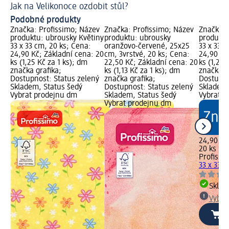
Jak na Velikonoce ozdobit stůl?
Ja
Podobné produkty
Značka: Profissimo; Název
Značka: Profissimo; Název
Značka: 
produktu: ubrousky Květiny
produktu: ubrousky
produktu
33 x 33 cm, 20 ks; Cena:
oranžovo-červené, 25x25
33 x 33 c
24,90 Kč; Základní cena: 20
cm, 3vrstvé, 20 ks; Cena:
24,90 Kč
ks (1,25 Kč za 1 ks); dm
22,50 Kč; Základní cena: 20
ks (1,25 
značka grafika;
ks (1,13 Kč za 1 ks); dm
značka g
Dostupnost: Status zelený
značka grafika;
Dostupno
Skladem, Status šedý
Dostupnost: Status zelený
Skladem,
Vybrat prodejnu dm
Skladem, Status šedý
Vybrat p
Vybrat prodejnu dm
24,90 Kč
20 ks (1,
Profissi
33 x 33 c
Skla
Vybra