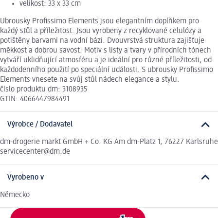
velikost: 33 x 33 cm
Ubrousky Profissimo Elements jsou elegantním doplňkem pro
každý stůl a příležitost. Jsou vyrobeny z recyklované celulózy a
potištěny barvami na vodní bázi. Dvouvrstvá struktura zajišťuje
měkkost a dobrou savost. Motiv s listy a tvary v přírodních tónech
vytváří uklidňující atmosféru a je ideální pro různé příležitosti, od
každodenního použití po speciální události. S ubrousky Profissimo
Elements vnesete na svůj stůl nádech elegance a stylu.
číslo produktu dm: 3108935
GTIN: 4066447984491
Výrobce / Dodavatel
dm-drogerie markt GmbH + Co. KG Am dm-Platz 1, 76227 Karlsruhe
servicecenter@dm.de
Vyrobeno v
Německo