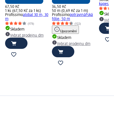
Soft&Sic
kapesníky
67,50 Kč
34,50 Kč
1 ks (67,50 Kč za 1 ks)
50 m (0,69 Kč za 1 m)
Skla
Profissimo
alobal 30 m, 30
Profissimo
potravinářská
m
fólie, 50 m
Vybra
(173)
(122)
Skladem
Upozornění
Vybrat prodejnu dm
Skladem
Vybrat prodejnu dm