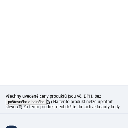
Všechny uvedené ceny produktů jsou vč. DPH, bez
poštovného a balného
(§) Na tento produkt nelze uplatnit
slevu.
(#) Za tento produkt neobdržíte dm active beauty body.