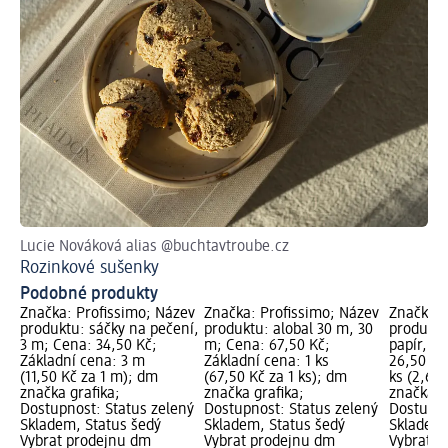
Lucie Nováková alias @buchtavtroube.cz
Pra
Rozinkové sušenky
Ja
Podobné produkty
Značka: Profissimo; Název
Značka: Profissimo; Název
Značka: 
produktu: sáčky na pečení,
produktu: alobal 30 m, 30
produktu:
3 m; Cena: 34,50 Kč;
m; Cena: 67,50 Kč;
papír, 10
Základní cena: 3 m
Základní cena: 1 ks
26,50 Kč
(11,50 Kč za 1 m); dm
(67,50 Kč za 1 ks); dm
ks (2,65 
značka grafika;
značka grafika;
značka g
Dostupnost: Status zelený
Dostupnost: Status zelený
Dostupno
Skladem, Status šedý
Skladem, Status šedý
Skladem,
Vybrat prodejnu dm
Vybrat prodejnu dm
Vybrat p