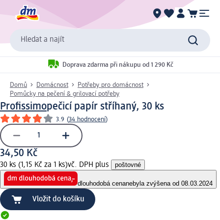
Hledat a najít
Doprava zdarma při nákupu od 1 290 Kč
Domů
Domácnost
Potřeby pro domácnost
Pomůcky na pečení & grilovací potřeby
Profissimo
pečicí papír stříhaný, 30 ks
3.9
(
34 hodnocení
)
34,50 Kč
30 ks (1,15 Kč za 1 ks)
vč. DPH plus
poštovné
dlouhodobá cena
nebyla zvýšena od 08.03.2024
Vložit do košíku