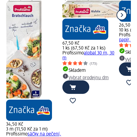
26,50 Kč
10 ks (2,
Profissi
papír, 10
67,50 Kč
1 ks (67,50 Kč za 1 ks)
Skla
Profissimo
alobal 30 m, 30
m
Vybra
(173)
Skladem
Vybrat prodejnu dm
34,50 Kč
3 m (11,50 Kč za 1 m)
Profissimo
sáčky na pečení,