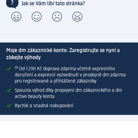
Jak se Vám líbí tato stránka?
Moje dm zákaznické konto: Zaregistrujte se nyní a
získejte výhody
⁽¹⁾ Od 1 290 Kč doprava zdarma včetně expresního
doručení a expresní vyzvednutí v prodejně dm zdarma
pro registrované a přihlášené zákazníky
Spousta výhod díky propojení dm zákaznického a dm
active beauty konta
Rychlé a snadné nakupování
Vytvořit dm zákaznické konto