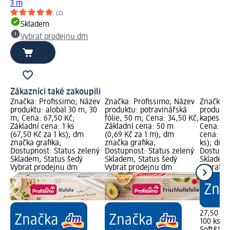
3 m
(2)
Skladem
Vybrat prodejnu dm
Zákazníci také zakoupili
Značka: Profissimo; Název
Značka: Profissimo; Název
Značka: 
produktu: alobal 30 m, 30
produktu: potravinářská
produktu
m; Cena: 67,50 Kč;
fólie, 50 m; Cena: 34,50 Kč;
kapesníky
Základní cena: 1 ks
Základní cena: 50 m
Cena: 27
(67,50 Kč za 1 ks); dm
(0,69 Kč za 1 m); dm
cena: 100
značka grafika;
značka grafika;
ks); dm 
Dostupnost: Status zelený
Dostupnost: Status zelený
Dostupno
Skladem, Status šedý
Skladem, Status šedý
Skladem,
Vybrat prodejnu dm
Vybrat prodejnu dm
Vybrat p
27,50 Kč
100 ks (0