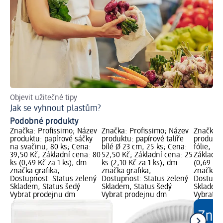
Objevit užitečné tipy
Jak se vyhnout plastům?
Podobné produkty
Značka: Profissimo; Název
Značka: Profissimo; Název
Značka: 
produktu: papírové sáčky
produktu: papírové talíře
produktu
na svačinu, 80 ks; Cena:
bílé Ø 23 cm, 25 ks; Cena:
fólie, 50
39,50 Kč; Základní cena: 80
52,50 Kč; Základní cena: 25
Základní
ks (0,49 Kč za 1 ks); dm
ks (2,10 Kč za 1 ks); dm
(0,69 Kč
značka grafika;
značka grafika;
značka g
Dostupnost: Status zelený
Dostupnost: Status zelený
Dostupno
Skladem, Status šedý
Skladem, Status šedý
Skladem,
Vybrat prodejnu dm
Vybrat prodejnu dm
Vybrat p