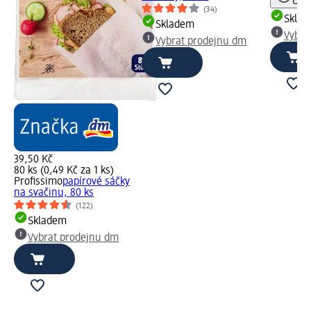
Upoz
(34)
Skla
Skladem
Vybra
Vybrat prodejnu dm
39,50 Kč
80 ks (0,49 Kč za 1 ks)
Profissimo
papírové sáčky
na svačinu, 80 ks
(122)
Skladem
Vybrat prodejnu dm