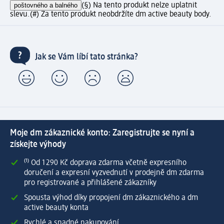
poštovného a balného
(§) Na tento produkt nelze uplatnit
slevu.
(#) Za tento produkt neobdržíte dm active beauty body.
Jak se Vám líbí tato stránka?
Moje dm zákaznické konto: Zaregistrujte se nyní a
získejte výhody
⁽¹⁾ Od 1 290 Kč doprava zdarma včetně expresního
doručení a expresní vyzvednutí v prodejně dm zdarma
pro registrované a přihlášené zákazníky
Spousta výhod díky propojení dm zákaznického a dm
active beauty konta
Rychlé a snadné nakupování