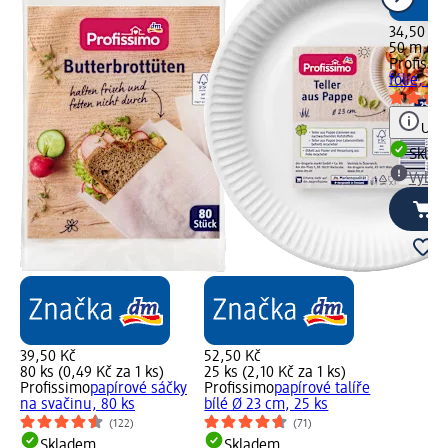
34,50 Kč
50 m (0,
Profissi
fólie, 50
Upoz
Skla
Vybra
39,50 Kč
52,50 Kč
80 ks (0,49 Kč za 1 ks)
25 ks (2,10 Kč za 1 ks)
Profissimo
papírové sáčky
Profissimo
papírové talíře
na svačinu, 80 ks
bílé Ø 23 cm, 25 ks
(122)
(71)
Skladem
Skladem