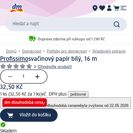
Hledat a najít
Doprava zdarma při nákupu od 1 290 Kč
Domů
Domácnost
Potřeby pro domácnost
Skladování potravin
Profissimo
svačinový papír bílý, 16 m
0
(
Ohodnoťte produkt
)
32,50 Kč
1 ks (32,50 Kč za 1 ks)
vč. DPH plus
poštovné
dlouhodobá cena
nebyla zvýšena od 22.05.2026
Vložit do košíku
Skladem