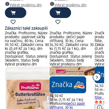
Vybrat prodejnu dm
Vybrat prodejnu dm
Zákazníci také zakoupili
Značka: Profissimo; Název
Značka: Profissimo; Název
Značka: 
produktu: papírové sáčky
produktu: pečicí papír
produktu
na svačinu, 80 ks; Cena:
stříhaný, 30 ks; Cena:
fólie, 50
39,50 Kč; Základní cena: 80
34,50 Kč; Základní cena: 30
Základní
ks (0,49 Kč za 1 ks); dm
ks (1,15 Kč za 1 ks); dm
(0,69 Kč
značka grafika;
značka grafika;
značka g
Dostupnost: Status zelený
Dostupnost: Status zelený
Dostupno
Skladem, Status šedý
Skladem, Status šedý
Skladem,
Vybrat prodejnu dm
Vybrat prodejnu dm
Vybrat p
34,50 Kč
50 m (0,
Profissi
34,50 Kč
fólie, 50
30 ks (1,15 Kč za 1 ks)
Profissimo
pečicí papír
stříhaný, 30 ks