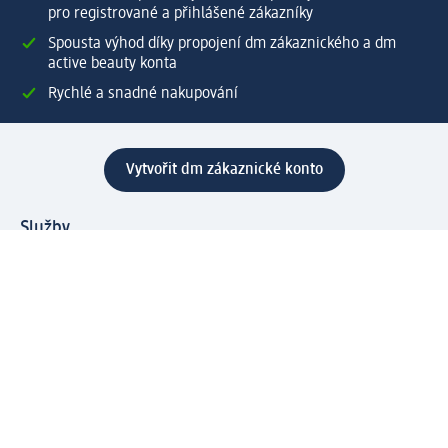
pro registrované a přihlášené zákazníky
Spousta výhod díky propojení dm zákaznického a dm
active beauty konta
Rychlé a snadné nakupování
Vytvořit dm zákaznické konto
Služby
Zákaznický program & Servis
Zákaznický servis
Odeslání & Dodání
Vrácení zboží
Společnost
O společnosti
Společenská odpovědnost
Kariéra
Press centrum