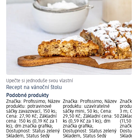
Upečte si jednoduše svou vlastní
Tip
Recept na vánoční štolu
Jak
Podobné produkty
Značka: Profissimo; Název
Značka: Profissimo; Název
Značka: 
produktu: pоtravinové
produktu: uzavíratelné
produktu
sáčky zavazovací, 150 ks;
sáčky mini, 50 ks; Cena:
3 m; Cen
Cena: 27,90 Kč; Základní
29,50 Kč; Základní cena: 50
Základní
cena: 150 ks (0,19 Kč za 1
ks (0,59 Kč za 1 ks); dm
(11,50 Kč
ks); dm značka grafika;
značka grafika;
značka g
Dostupnost: Status zelený
Dostupnost: Status zelený
Dostupno
Skladem, Status šedý
Skladem, Status šedý
Skladem,