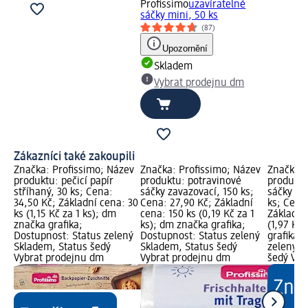
Profissimo
uzavíratelné
sáčky mini, 50 ks
(87)
Upozornění
Skladem
Vybrat prodejnu dm
Zákazníci také zakoupili
Značka: Profissimo; Název
Značka: Profissimo; Název
Značka: 
produktu: pečicí papír
produktu: pоtravinové
produktu
stříhaný, 30 ks; Cena:
sáčky zavazovací, 150 ks;
sáčky do
34,50 Kč; Základní cena: 30
Cena: 27,90 Kč; Základní
ks; Cena
ks (1,15 Kč za 1 ks); dm
cena: 150 ks (0,19 Kč za 1
Základní
značka grafika;
ks); dm značka grafika;
(1,97 Kč 
Dostupnost: Status zelený
Dostupnost: Status zelený
grafika;
Skladem, Status šedý
Skladem, Status šedý
zelený S
Vybrat prodejnu dm
Vybrat prodejnu dm
šedý Vyb