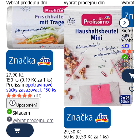
Vybrat prodejnu dm
Vybrat prodejnu dm
Vybrat p
34,50 Kč
3 m (11,5
Profissi
3 m
Skla
Vybra
27,90 Kč
150 ks (0,19 Kč za 1 ks)
Profissimo
pоtravinové
sáčky zavazovací, 150 ks
(114)
Upozornění
Skladem
Vybrat prodejnu dm
29,50 Kč
50 ks (0,59 Kč za 1 ks)