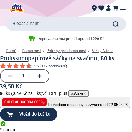
Hledat a najít
Doprava zdarma při nákupu od 1 290 Kč
Domů
Domácnost
Potřeby pro domácnost
Sáčky & fólie
Profissimo
papírové sáčky na svačinu, 80 ks
4.6
(
122 hodnocení
)
39,50 Kč
80 ks (0,49 Kč za 1 ks)
vč. DPH plus
poštovné
dlouhodobá cena
nebyla zvýšena od 22.05.2026
Vložit do košíku
Skladem