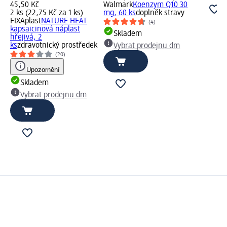
45,50 Kč
Walmark
Koenzym Q10 30
2 ks (22,75 Kč za 1 ks)
mg, 60 ks
doplněk stravy
FIXAplast
NATURE HEAT
(4)
kapsaicinová náplast
Skladem
hřejivá, 2
ks
zdravotnický prostředek
Vybrat prodejnu dm
(20)
Upozornění
Skladem
Vybrat prodejnu dm