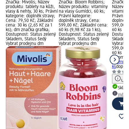
Značka: Mivolis; Název
Značka: Bloom Robbins;
Značka: 
produktu: tablety na kůži,
Název produktu: vitamíny
Název pr
vlasy & nehty, 30 ks; Právní
na vlasy Gumídci, 60 ks;
vitamíny 
kategorie: doplněk stravy;
Právní kategorie:
Právní k
Cena: 79,50 Kč; Základní
doplněk stravy; Cena:
doplněk 
cena: 30 ks (2,65 Kč za 1
599,00 Kč; Základní cena:
599,00 K
ks); dm značka grafika;
60 ks (9,98 Kč za 1 ks);
60 ks (9,
Dostupnost: Status zelený
Dostupnost: Status zelený
Dostupno
Skladem, Status šedý
Skladem, Status šedý
Skladem,
Vybrat prodejnu dm
Vybrat prodejnu dm
Vybrat p
599,00 K
60 ks (9,
Bloom R
vitamíny
ks
doplně
Upoz
Skla
Vybra