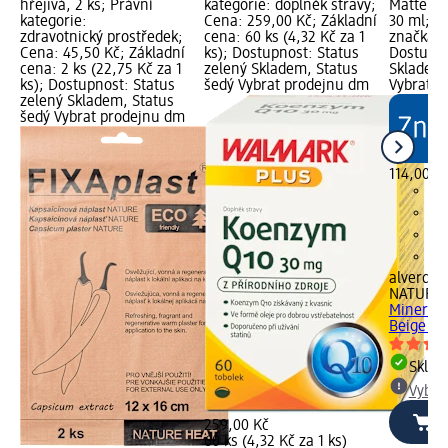
hřejivá, 2 ks; Právní
kategorie: doplněk stravy;
Matte Fi
kategorie:
Cena: 259,00 Kč; Základní
30 ml; C
zdravotnický prostředek;
cena: 60 ks (4,32 Kč za 1
značka g
Cena: 45,50 Kč; Základní
ks); Dostupnost: Status
Dostupno
cena: 2 ks (22,75 Kč za 1
zelený Skladem, Status
Skladem,
ks); Dostupnost: Status
šedý Vybrat prodejnu dm
Vybrat p
zelený Skladem, Status
šedý Vybrat prodejnu dm
114,00 K
alverde
NATURK
Mineral 
Beige Ro
Skla
Vybra
259,00 Kč
60 ks (4,32 Kč za 1 ks)