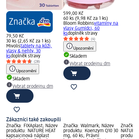
599,00 Kč
60 ks (9,98 Kč za 1 ks)
Bloom Robbins
vitamíny na
vlasy Gumídci, 60
ks
doplněk stravy
79,50 Kč
(4)
30 ks (2,65 Kč za 1 ks)
Mivolis
tablety na kůži,
Upozornění
vlasy & nehty, 30
ks
doplněk stravy
Skladem
(28)
Vybrat prodejnu dm
Upozornění
Skladem
Vybrat prodejnu dm
Zákazníci také zakoupili
Značka: FIXAplast; Název
Značka: Walmark; Název
Značka: 
produktu: NATURE HEAT
produktu: Koenzym Q10 30
NATURKO
kapsaicinová náplast
mg, 60 ks; Právní
produktu