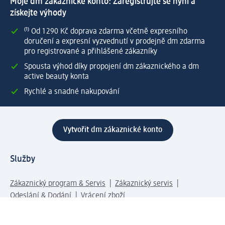
Moje dm zákaznické konto: Zaregistrujte se nyní a
získejte výhody
⁽¹⁾ Od 1 290 Kč doprava zdarma včetně expresního
doručení a expresní vyzvednutí v prodejně dm zdarma
pro registrované a přihlášené zákazníky
Spousta výhod díky propojení dm zákaznického a dm
active beauty konta
Rychlé a snadné nakupování
Vytvořit dm zákaznické konto
Služby
Zákaznický program & Servis
Zákaznický servis
Odeslání & Dodání
Vrácení zboží
Společnost