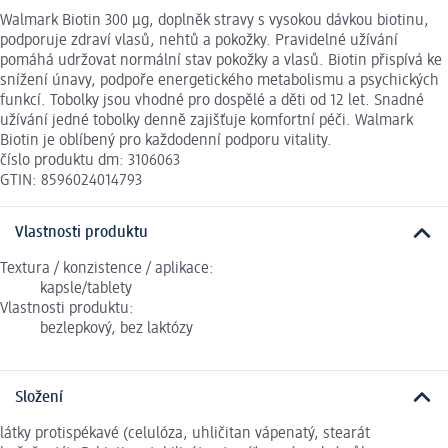
Walmark Biotin 300 µg, doplněk stravy s vysokou dávkou biotinu,
podporuje zdraví vlasů, nehtů a pokožky. Pravidelné užívání
pomáhá udržovat normální stav pokožky a vlasů. Biotin přispívá ke
snížení únavy, podpoře energetického metabolismu a psychických
funkcí. Tobolky jsou vhodné pro dospělé a děti od 12 let. Snadné
užívání jedné tobolky denně zajišťuje komfortní péči. Walmark
Biotin je oblíbený pro každodenní podporu vitality.
číslo produktu dm: 3106063
GTIN: 8596024014793
Vlastnosti produktu
Textura / konzistence / aplikace:
kapsle/tablety
Vlastnosti produktu:
bezlepkový, bez laktózy
Složení
látky protispékavé (celulóza, uhličitan vápenatý, stearát