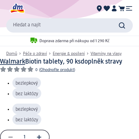
Hledat a najít
Doprava zdarma při nákupu od 1 290 Kč
Domů
Péče o zdraví
Energie & posílení
Vitamíny na vlasy
Walmark
Biotin tablety, 90 ks
doplněk stravy
0
(
Ohodnoťte produkt
)
bezlepkový
bez laktózy
bezlepkový
bez laktózy