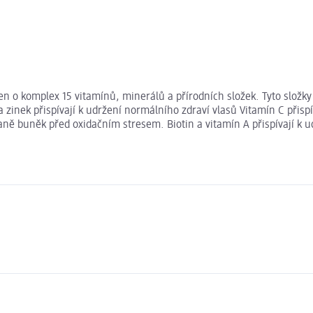
 o komplex 15 vitamínů, minerálů a přírodních složek. Tyto složky 
en a zinek přispívají k udržení normálního zdraví vlasů Vitamín C při
raně buněk před oxidačním stresem. Biotin a vitamín A přispívají k 