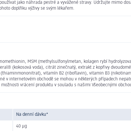
užívat jako náhrada pestré a vyvážené stravy. Udržujte mimo dosah
tohoto doplňku výživy se svým lékařem.
selenomethionin, MSM (methylsulfonylmetan, kolagen rybí hydrolyzova
eral® (kokosová voda), citrát zinečnatý, extrakt z kopřivy dvoudomé 
(thiaminmononitrat), vitamín B2 (riboflavin), vitamin B3 (nikotinami
dené v internetovém obchodě se mohou v některých případech nepatrn
te možnosti vrácení produktu v souladu s našimi Všeobecnými obch
Na denní dávku*
40 µg