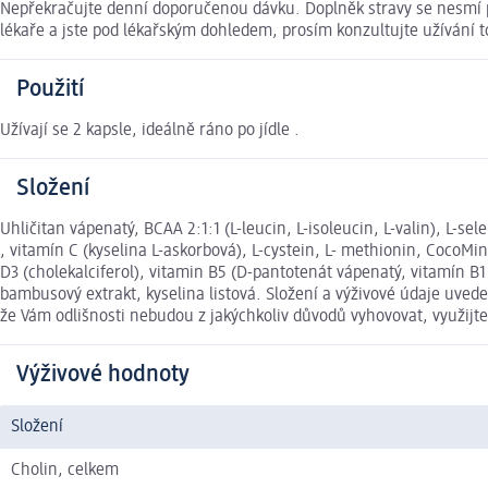
Nepřekračujte denní doporučenou dávku. Doplněk stravy se nesmí po
lékaře a jste pod lékařským dohledem, prosím konzultujte užívání 
Použití
Užívají se 2 kapsle, ideálně ráno po jídle .
Složení
Uhličitan vápenatý, BCAA 2:1:1 (L-leucin, L-isoleucin, L-valin), L-
, vitamín C (kyselina L-askorbová), L-cystein, L- methionin, CocoMin
D3 (cholekalciferol), vitamin B5 (D-pantotenát vápenatý, vitamín B1 
bambusový extrakt, kyselina listová. Složení a výživové údaje uve
že Vám odlišnosti nebudou z jakýchkoliv důvodů vyhovovat, využij
Výživové hodnoty
Složení
Cholin, celkem