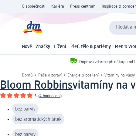
O společnosti
Kariéra
Press centrum
Inspirace & poraden
Hledat a n
Nově
Značky
Líčení
Pleť, tělo & parfémy
Men's Wor
Doprava zdarma při nákupu od 1
Domů
Péče o zdraví
Energie & posílení
Vitamíny na vlasy
Bloom Robbins
vitamíny na v
5
(
4 hodnocení
)
bez barviv
bez aromatických látek
bez barviv