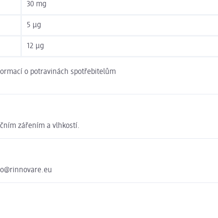
30 mg
5 µg
12 µg
nformací o potravinách spotřebitelům
ečním zářením a vlhkostí.
nfo@rinnovare.eu