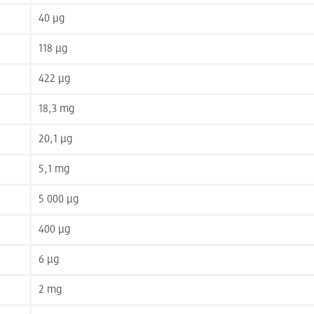
40 µg
118 µg
422 µg
18,3 mg
20,1 µg
5,1 mg
5 000 µg
400 µg
6 µg
2 mg