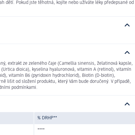
 dětí. Pokud jste těhotná, kojíte nebo užíváte léky předepsané od
ný, extrakt ze zeleného čaje (Camellia sinensis, želatinová kapsle,
(Urtica dioica), kyselina hyaluronová, vitamin A (retinol), vitamín
d), vitamín B6 (pyridoxin hydrochlorid), Biotin (D-biotin),
ě lišit od složení produktu, který Vám bude doručený. V případě,
odními podmínkami.
% DRHP**
****