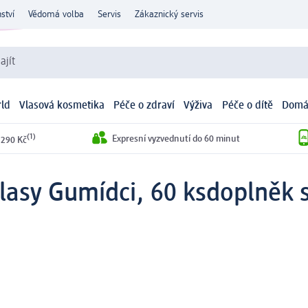
ství
Vědomá volba
Servis
Zákaznický servis
ajít
ld
Vlasová kosmetika
Péče o zdraví
Výživa
Péče o dítě
Domá
(1)
Expresní vyzvednutí do 60 minut
 290 Kč
lasy Gumídci, 60 ks
doplněk 