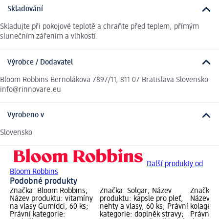
Skladování
Skladujte při pokojové teplotě a chraňte před teplem, přímým
slunečním zářením a vlhkostí.
Výrobce / Dodavatel
Bloom Robbins Bernolákova 7897/11, 811 07 Bratislava Slovensko
info@rinnovare.eu
Vyrobeno v
Slovensko
Další produkty od
Bloom Robbins
Podobné produkty
Značka: Bloom Robbins;
Značka: Solgar; Název
Značka: 
Název produktu: vitamíny
produktu: kapsle pro pleť,
Název pr
na vlasy Gumídci, 60 ks;
nehty a vlasy, 60 ks; Právní
kolagene
Právní kategorie:
kategorie: doplněk stravy;
Právní k