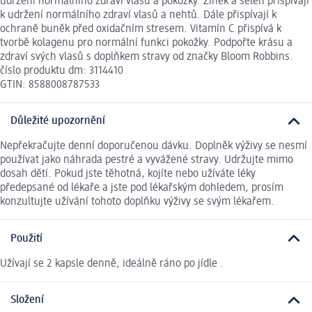
udržení normálního zdraví vlasů a pokožky. Zinek a selen přispívají
k udržení normálního zdraví vlasů a nehtů. Dále přispívají k
ochraně buněk před oxidačním stresem. Vitamín C přispívá k
tvorbě kolagenu pro normální funkci pokožky. Podpořte krásu a
zdraví svých vlasů s doplňkem stravy od značky Bloom Robbins.
číslo produktu dm: 3114410
GTIN: 8588008787533
Důležité upozornění
Nepřekračujte denní doporučenou dávku. Doplněk výživy se nesmí
používat jako náhrada pestré a vyvážené stravy. Udržujte mimo
dosah dětí. Pokud jste těhotná, kojíte nebo užíváte léky
předepsané od lékaře a jste pod lékařským dohledem, prosím
konzultujte užívání tohoto doplňku výživy se svým lékařem.
Použití
Užívají se 2 kapsle denně, ideálně ráno po jídle .
Složení