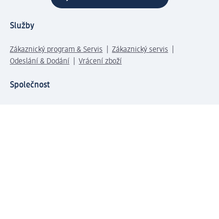
Služby
Zákaznický program & Servis
Zákaznický servis
Odeslání & Dodání
Vrácení zboží
Společnost
O společnosti
Společenská odpovědnost
Kariéra
Press centrum
Svět dm
Platební možnosti