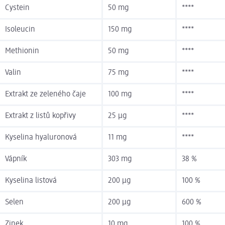
Cystein
50 mg
****
Isoleucin
150 mg
****
Methionin
50 mg
****
Valin
75 mg
****
Extrakt ze zeleného čaje
100 mg
****
Extrakt z listů kopřivy
25 µg
****
Kyselina hyaluronová
11 mg
****
Vápník
303 mg
38 %
Kyselina listová
200 µg
100 %
Selen
200 µg
600 %
Zinek
10 mg
100 %