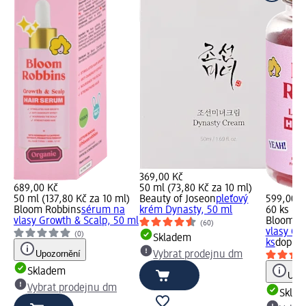
369,00 Kč
689,00 Kč
50 ml (73,80 Kč za 10 ml)
50 ml (137,80 Kč za 10 ml)
Beauty of Joseon
pleťový
599,00 K
Bloom Robbins
sérum na
krém Dynasty, 50 ml
60 ks (9,
vlasy Growth & Scalp, 50 ml
Bloom R
(60)
vlasy Gu
(0)
Skladem
ks
doplně
Upozornění
Vybrat prodejnu dm
Skladem
Upoz
Vybrat prodejnu dm
Skla