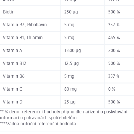
Biotin
250 µg
500 %
Vitamin B2, Riboflavin
5 mg
357 %
Vitamin B1, Thiamin
5 mg
455 %
Vitamin A
1 600 µg
200 %
Vitamin B12
12,5 µg
500 %
Vitamin B6
5 mg
357 %
Vitamin C
80 mg
0 %
Vitamin D
25 µg
500 %
** % denní referenční hodnoty příjmu dle nařízení o poskytování
informací o potravinách spotřebitelům
****žádná nutriční referenční hodnota