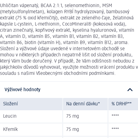
Uhličitan vápenatý, BCAA 2:1:1, selenomethionin, MSM
(metylsulfonylmetan), kolagen RYBÍ hydrolyzovaný, bambusový
extrakt (75 % oxid křemičitý), extrakt ze zeleného čaje, želatinová
kapsle L-cystein, L-methionin, CocoMineral® (kokosová voda),
citran zinečnatý, kopřivový extrakt, kyselina hyaluronová, vitamín
A, vitamín D, vitamín B5, vitamín B1, vitamín B2, vitamín B3,
vitamín B6, biotin (vitamín H), vitamín B9, vitamín B12, aroma.
Složení a výživové údaje uvedené v internetovém obchodě se
mohou v některých případech nepatrně lišit od složení produktu,
který Vám bude doručený. V případě, že Vám odlišnosti nebudou z
jakýchkoliv důvodů vyhovovat, využijte možnosti vrácení produktu v
souladu s našimi Všeobecnými obchodními podmínkami.
Výživové hodnoty
Složení
Na denní dávku*
% DRHP**
Leucin
75 mg
****
Křemík
75 mg
****