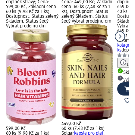
doplněk stravy; Cena:
Cena: 449,00 Kč; Základní
doplněk 
599,00 Kč; Základní cena:
cena: 60 ks (7,48 Kč za 1
659,00 K
60 ks (9,98 Kč za 1 ks);
ks); Dostupnost: Status
40 ks (16
Dostupnost: Status zelený
zelený Skladem, Status
Dostupno
Skladem, Status šedý
šedý Vybrat prodejnu dm
Skladem,
Vybrat prodejnu dm
Vybrat p
659,00 K
40 ks (16
Bloom R
kolagen
ks
doplně
Upoz
Skla
Vybra
449,00 Kč
599,00 Kč
60 ks (7,48 Kč za 1 ks)
60 ks (9,98 Kč za 1 ks)
Solgar
kapsle pro pleť,