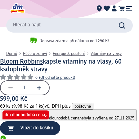
Hledat a najít
Doprava zdarma při nákupu od 1 290 Kč
Domů
Péče o zdraví
Energie & posílení
Vitamíny na vlasy
Bloom Robbins
kapsle vitamíny na vlasy, 60
ks
doplněk stravy
0
(
Ohodnoťte produkt
)
599,00 Kč
60 ks (9,98 Kč za 1 ks)
vč. DPH plus
poštovné
dlouhodobá cena
nebyla zvýšena od 27.11.2025
Vložit do košíku