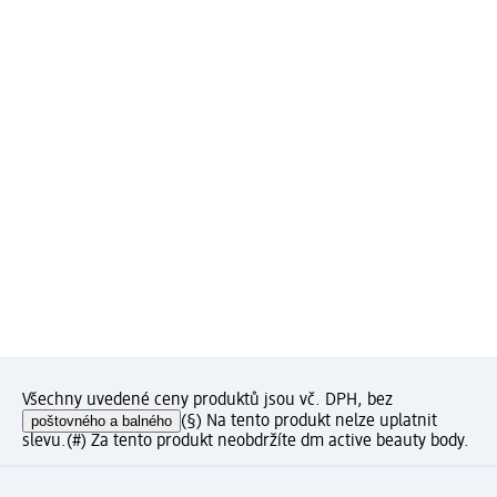
Všechny uvedené ceny produktů jsou vč. DPH, bez
poštovného a balného
(§) Na tento produkt nelze uplatnit
slevu.
(#) Za tento produkt neobdržíte dm active beauty body.