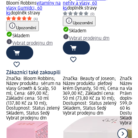
Bloom Robbins
vitamíny na
nehty a vlasy, 60
vlasy Gumídci, 60
ks
doplněk stravy
ks
doplněk stravy
(0)
(4)
Upozornění
Upozornění
Skladem
Skladem
Vybrat prodejnu dm
Vybrat prodejnu dm
Zákazníci také zakoupili
Značka: Bloom Robbins;
Značka: Beauty of Joseon;
Značka: 
Název produktu: sérum na
Název produktu: pleťový
Název pr
vlasy Growth & Scalp, 50
krém Dynasty, 50 ml; Cena:
na vlasy
ml; Cena: 689,00 Kč;
369,00 Kč; Základní cena:
Právní k
Základní cena: 50 ml
50 ml (73,80 Kč za 10 ml);
doplněk 
(137,80 Kč za 10 ml);
Dostupnost: Status zelený
599,00 K
Dostupnost: Status zelený
Skladem, Status šedý
60 ks (9,
Skladem, Status šedý
Vybrat prodejnu dm
Dostupno
Vybrat prodejnu dm
Skladem,
Vybrat p