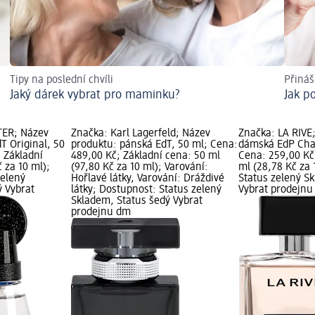
Tipy na poslední chvíli
Přináš
Jaký dárek vybrat pro maminku?
Jak p
TER; Název
Značka: Karl Lagerfeld; Název
Značka: LA RIVE
T Original, 50
produktu: pánská EdT, 50 ml; Cena:
dámská EdP Cha
 Základní
489,00 Kč; Základní cena: 50 ml
Cena: 259,00 Kč
 za 10 ml);
(97,80 Kč za 10 ml); Varování:
ml (28,78 Kč za 
zelený
Hořlavé látky, Varování: Dráždivé
Status zelený S
ý Vybrat
látky; Dostupnost: Status zelený
Vybrat prodejn
Skladem, Status šedý Vybrat
prodejnu dm