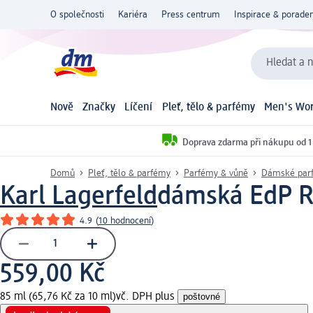
O společnosti
Kariéra
Press centrum
Inspirace & poraden
Hledat a n
Nově
Značky
Líčení
Pleť, tělo & parfémy
Men's Wor
Doprava zdarma při nákupu od 1
Domů
Pleť, tělo & parfémy
Parfémy & vůně
Dámské par
Karl Lagerfeld
dámská EdP R
4.9
(
10 hodnocení
)
559,00 Kč
85 ml (65,76 Kč za 10 ml)
vč. DPH plus
poštovné