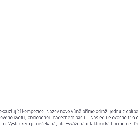
okouzlující kompozice. Název nové vůně přímo odráží jednu z oblí
čového květu, obklopenou nádechem pačuli. Následuje ovocné trio č
m. Výsledkem je nečekaná, ale vyvážená olfaktorická harmonie. Do