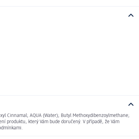
, Hexyl Cinnamal; AQUA (Water); Butyl Methoxydibenzoylmethane;
ení produktu, který Vám bude doručený. V případě, že Vám
podmínkami.