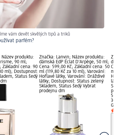
íme vám devět skvělých tipů a triků
oužívat parfém?
; Název produktu:
Značka: Lanvin; Název produktu:
Značka: Gue
risme, 90 ml;
dámská EdP Éclat D'Arpège, 50 ml;
dámská EdT 
; Základní cena: 90
Cena: 599,00 Kč; Základní cena: 50
Cena: 599,0
10 ml); Dostupnost:
ml (119,80 Kč za 10 ml); Varování:
ml (199,67 K
kladem, Status šedý
Hořlavé látky, Varování: Dráždivé
Hořlavé látk
u dm
látky; Dostupnost: Status zelený
látky; Dost
Skladem, Status šedý Vybrat
Skladem, St
prodejnu dm
prodejnu d
599,00 Kč
30 ml (199,6
Guess
dámsk