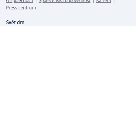
O společnosti
Společenská odpovědnost
Kariéra
Press centrum
Svět dm
Platební možnosti
Spojte se s dm