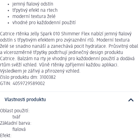
jemný fialový odstín
třpytivý efekt na rtech
moderní textura želé
vhodné pro každodenní použití
Catrice rtěnka Jelly Spark 010 Shimmer Flex nabízí jemný fialový
odstín s třpytivým efektem pro zvýraznění rtů. Moderní textura
želé se snadno nanáší a zanechává pocit hydratace. Průsvitný obal
a vícerozměrné třpytky podtrhují jedinečný design produktu
Catrice. Balzám na rty je vhodný pro každodenní použití a dodává
rtům svěží vzhled. Vůně rtěnky zpříjemní každou aplikaci.
Výsledkem je zářivý a přirozený vzhled.
číslo produktu dm: 3100382
GTIN: 4059729589002
Vlastnosti produktu
Oblast použití:
tvář
Základní barva:
fialová
Efekt: