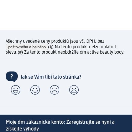
Všechny uvedené ceny produktů jsou vč. DPH, bez
poštovného a balného
(§) Na tento produkt nelze uplatnit
slevu.
(#) Za tento produkt neobdržíte dm active beauty body.
Jak se Vám líbí tato stránka?
Moje dm zákaznické konto: Zaregistrujte se nyní a
získejte výhody