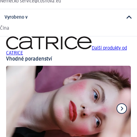
Německo service@cosnova.eu
Vyrobeno v
Čína
Další produkty od
CATRICE
Vhodné poradenství