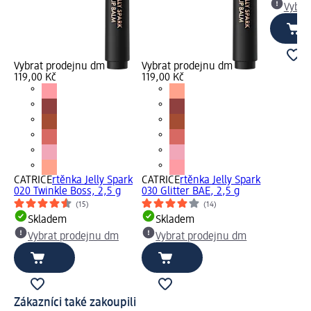
Vybra
Vybrat prodejnu dm
Vybrat prodejnu dm
119,00 Kč
119,00 Kč
CATRICE
rtěnka Jelly Spark
CATRICE
rtěnka Jelly Spark
020 Twinkle Boss, 2,5 g
030 Glitter BAE, 2,5 g
(15)
(14)
Skladem
Skladem
Vybrat prodejnu dm
Vybrat prodejnu dm
Zákazníci také zakoupili