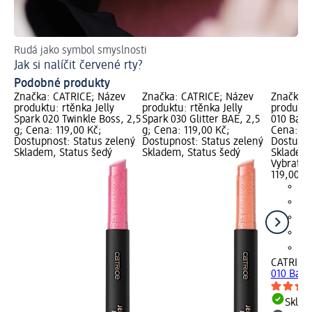
Rudá jako symbol smyslnosti
Př
Jak si nalíčit červené rty?
Ja
Podobné produkty
Značka: CATRICE; Název
Značka: CATRICE; Název
Značka: 
produktu: rtěnka Jelly
produktu: rtěnka Jelly
produktu
Spark 020 Twinkle Boss, 2,5
Spark 030 Glitter BAE, 2,5
010 Bare
g; Cena: 119,00 Kč;
g; Cena: 119,00 Kč;
Cena: 11
Dostupnost: Status zelený
Dostupnost: Status zelený
Dostupno
Skladem, Status šedý
Skladem, Status šedý
Skladem,
Vybrat p
119,00 K
CATRICE
010 Bare
Skla