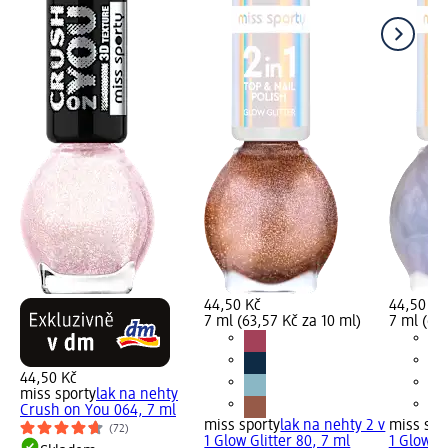
44,50 Kč
44,50 Kč
7 ml (63,57 Kč za 10 ml)
7 ml (63,
44,50 Kč
miss sporty
lak na nehty
Crush on You 064, 7 ml
miss sporty
lak na nehty 2 v
miss spo
(72)
1 Glow Glitter 80, 7 ml
1 Glow Gl