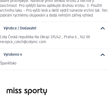
dobře protřepejte. Naneste první tenkou vrstvu a nechte ji
zaschnout. Pro sytější barvu aplikujte druhou vrstvu. 3. Použití
vrchního laku – Pro vyšší lesk a delší výdrž naneste vrchní lak. Ten
zabrání rychlému olupování a dodá nehtům zářivý vzhled.
Výrobce / Dodavatel
Coty Česká republika Na Okraji 335/42 , Praha 6 , 162 00
recepce_czech@cotyinc.com
Vyrobeno v
Španělsko