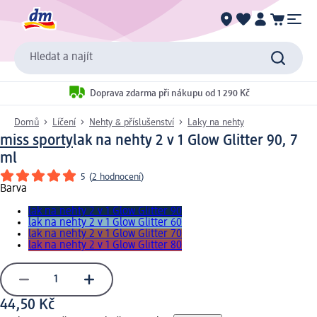
Hledat a najít
Doprava zdarma při nákupu od 1 290 Kč
Domů
Líčení
Nehty & příslušenství
Laky na nehty
miss sporty
lak na nehty 2 v 1 Glow Glitter 90, 7
ml
5
(
2 hodnocení
)
Barva
lak na nehty 2 v 1 Glow Glitter 90
lak na nehty 2 v 1 Glow Glitter 60
lak na nehty 2 v 1 Glow Glitter 70
lak na nehty 2 v 1 Glow Glitter 80
44,50 Kč