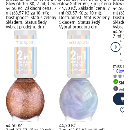
Glow Glitter 80, 7 ml; Cena:
Glow Glitter 60, 7 ml; Cena:
Glow Glit
44,50 Kč; Základní cena: 7
44,50 Kč; Základní cena: 7
44,50 Kč
ml (63,57 Kč za 10 ml);
ml (63,57 Kč za 10 ml);
ml (63,57
Dostupnost: Status zelený
Dostupnost: Status zelený
Dostupno
Skladem, Status šedý
Skladem, Status šedý
Skladem,
Vybrat prodejnu dm
Vybrat prodejnu dm
Vybrat p
44,50 Kč
7 ml (63,
miss spo
1 Glow Gl
Skla
Vybra
44,50 Kč
44,50 Kč