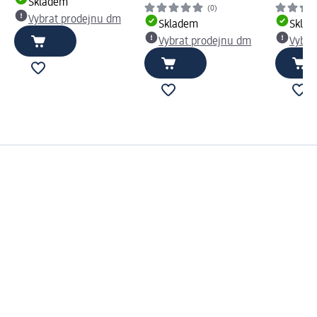
Skladem
(0)
Vybrat prodejnu dm
Skladem
Skla
Vybrat prodejnu dm
Vybra