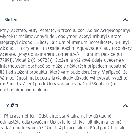
Složení
Ethyl Acetate, Butyl Acetate, Nitrocellulose, Adipic Acid/Neopentyl
Glycol/Trimellitic Anhydride Copolymer, Acetyl Tributyl Citrate,
Isopropyl Alcohol, Silica, Calcium Aluminum Borosilicate, N-Butyl
Alcohol, Etocrylene, Tin Oxide, Kaolin, Aqua/Water/Eau, Tocopheryl
Acetate, [May Contain/Peut Contenir/+/-: Titanium Dioxide (CI
77891), Violet 2 (CI 60725)]. Složení a výživové údaje uvedené v
internetovém obchodě se může v některých případech nepatrně
lišit od složení produktu, který Vám bude doručený. V případě, že
Vám odlišnosti nebudou z jakýchkoliv důvodů vyhovovat, využijte
možnosti vrácení produktu v souladu s našimi Všeobecnými
obchodními podmínkami.
Použití
1. Příprava nehtů – Odstraňte starý lak a nehty důkladně
odmastěte odlakovačem. Upravte jejich tvar pilníkem a jemně
zatlačte nehtovou kůžičku. 2. Aplikace laku – Před použitím lak