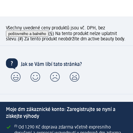
Všechny uvedené ceny produktů jsou vč. DPH, bez
poštovného a balného
(§) Na tento produkt nelze uplatnit
slevu.
(#) Za tento produkt neobdržíte dm active beauty body.
Jak se Vám líbí tato stránka?
Moje dm zákaznické konto: Zaregistrujte se nyní a
získejte výhody
⁽¹⁾ Od 1 290 Kč doprava zdarma včetně expresního