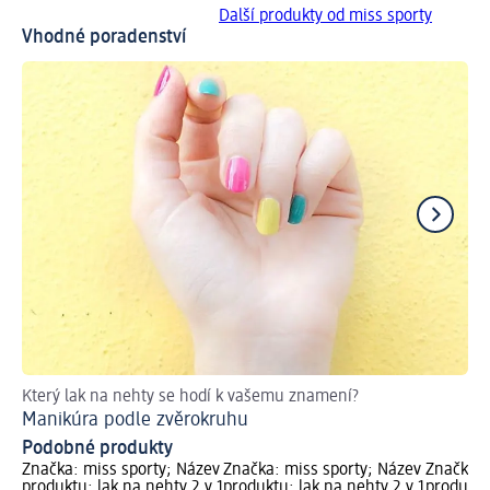
Další produkty od miss sporty
Vhodné poradenství
Který lak na nehty se hodí k vašemu znamení?
El
Manikúra podle zvěrokruhu
Če
Podobné produkty
Značka: miss sporty; Název
Značka: miss sporty; Název
Značka: 
produktu: lak na nehty 2 v 1
produktu: lak na nehty 2 v 1
produktu: