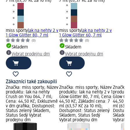
7 ml (63,57 Kč za 10 ml)
7 ml (63,57 Kč za 10 ml)
miss sporty
lak na nehty 2 v
miss sporty
lak na nehty 2 v
1 Glow Glitter 80, 7 ml
1 Glow Glitter 60, 7 ml
(0)
(0)
Skladem
Skladem
Vybrat prodejnu dm
Vybrat prodejnu dm
Zákazníci také zakoupili
Značka: miss sporty; Název
Značka: miss sporty; Název
Značka: 
produktu: lak na nehty
produktu: lak na nehty 2 v 1
produktu:
Crush on You 064, 7 ml;
Glow Glitter 80, 7 ml; Cena:
Glow Glit
Cena: 44,50 Kč; Exkluzivně
44,50 Kč; Základní cena: 7
44,50 Kč
v dm grafika; Dostupnost:
ml (63,57 Kč za 10 ml);
ml (63,57
Status zelený Skladem,
Dostupnost: Status zelený
Dostupno
Status šedý Vybrat
Skladem, Status šedý
Skladem,
prodejnu dm
Vybrat prodejnu dm
Vybrat p