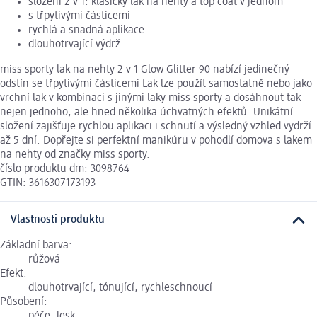
složení 2 v 1: klasický lak na nehty a top coat v jednom
s třpytivými částicemi
rychlá a snadná aplikace
dlouhotrvající výdrž
miss sporty lak na nehty 2 v 1 Glow Glitter 90 nabízí jedinečný
odstín se třpytivými částicemi Lak lze použít samostatně nebo jako
vrchní lak v kombinaci s jinými laky miss sporty a dosáhnout tak
nejen jednoho, ale hned několika úchvatných efektů. Unikátní
složení zajišťuje rychlou aplikaci i schnutí a výsledný vzhled vydrží
až 5 dní. Dopřejte si perfektní manikúru v pohodlí domova s lakem
na nehty od značky miss sporty.
číslo produktu dm: 3098764
GTIN: 3616307173193
Vlastnosti produktu
Základní barva:
růžová
Efekt:
dlouhotrvající, tónující, rychleschnoucí
Působení:
péče, lesk