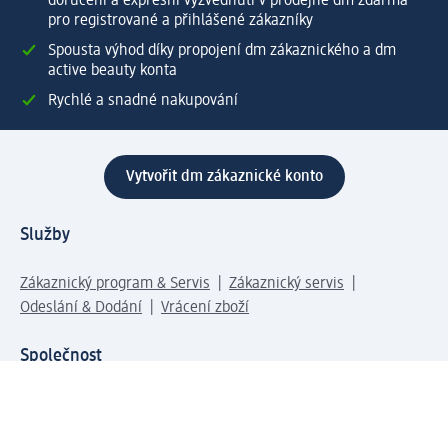
doručení a expresní vyzvednutí v prodejně dm zdarma
pro registrované a přihlášené zákazníky
Spousta výhod díky propojení dm zákaznického a dm
active beauty konta
Rychlé a snadné nakupování
Vytvořit dm zákaznické konto
Služby
Zákaznický program & Servis
Zákaznický servis
Odeslání & Dodání
Vrácení zboží
Společnost
O společnosti
Společenská odpovědnost
Kariéra
Press centrum