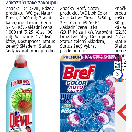
Zákazníci také zakoupili
Značka: Dr.DEVIL; Název
Značka: Bref; Název
Značka: 
produktu: WC gel Natur
produktu: WC blok Color
produktu
Fresh, 1 000 ml; Právní
Auto Active Flower 3x50 g,
košíku P
kategorie: biocid; Cena:
3 ks; Cena: 69,50 Kč;
80 g; Ce
52,50 Kč; Základní cena:
Základní cena: 3 ks
Základní
1 000 ml (5,25 Kč za 100
(23,17 Kč za 1 ks); Varování:
(22,38 Kč
ml); Varování: Dráždivé
Dráždivé látky; Dostupnost:
Dráždivé
látky; Dostupnost: Status
Status zelený Skladem,
Status z
zelený Skladem, Status
Status šedý Vybrat
Status š
šedý Vybrat prodejnu dm
prodejnu dm
prodejn
89,50 Kč
4 ks (22,
Dr.DEVIL
košíku P
80 g