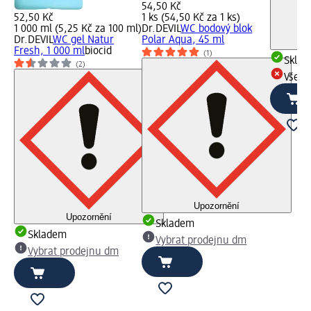
54,50 Kč
52,50 Kč
1 ks (54,50 Kč za 1 ks)
1 000 ml (5,25 Kč za 100 ml)
Dr.DEVIL
WC bodový blok
Dr.DEVIL
WC gel Natur
Polar Aqua, 45 ml
Fresh, 1 000 ml
biocid
(1)
Skla
(2)
Všech
Upozornění
Upozornění
Skladem
Skladem
Vybrat prodejnu dm
Vybrat prodejnu dm