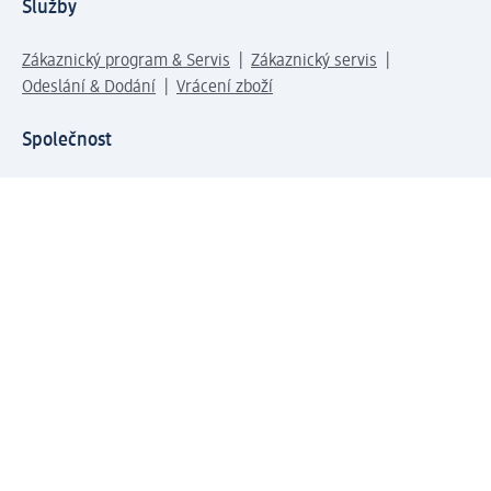
Služby
Zákaznický program & Servis
Zákaznický servis
Odeslání & Dodání
Vrácení zboží
Společnost
O společnosti
Společenská odpovědnost
Kariéra
Press centrum
Svět dm
Platební možnosti