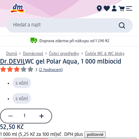
Hledat a najít
Doprava zdarma při nákupu od 1 290 Kč
Domů
Domácnost
Čisticí prostředky
Čističe WC & WC bloky
Dr.DEVIL
WC gel Polar Aqua, 1 000 ml
biocid
3
(
2 hodnocení
)
s vůní
s vůní
52,50 Kč
1 000 ml (5,25 Kč za 100 ml)
vč. DPH plus
poštovné