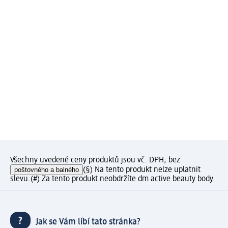
Všechny uvedené ceny produktů jsou vč. DPH, bez
poštovného a balného
(§) Na tento produkt nelze uplatnit
slevu.
(#) Za tento produkt neobdržíte dm active beauty body.
Jak se Vám líbí tato stránka?