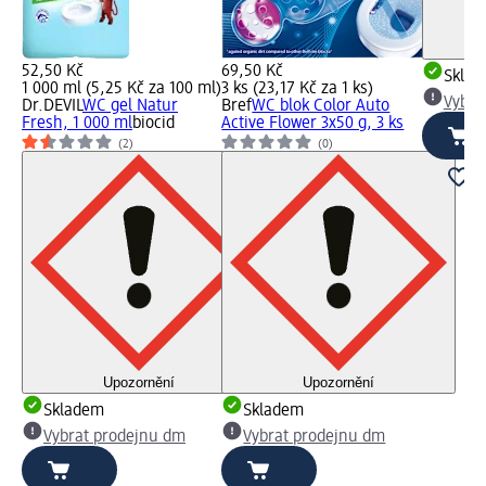
52,50 Kč
69,50 Kč
Skla
1 000 ml (5,25 Kč za 100 ml)
3 ks (23,17 Kč za 1 ks)
Vybra
Dr.DEVIL
WC gel Natur
Bref
WC blok Color Auto
Fresh, 1 000 ml
biocid
Active Flower 3x50 g, 3 ks
(2)
(0)
Upozornění
Upozornění
Skladem
Skladem
Vybrat prodejnu dm
Vybrat prodejnu dm