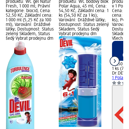
produktu: WC gel Natur
produktu: WC bodový blok
produktu
Fresh, 1 000 ml; Právní
Polar Aqua, 45 ml; Cena:
v 1 Pola
kategorie: biocid; Cena:
54,50 Kč; Základní cena: 1
Cena: 79
52,50 Kč; Základní cena:
ks (54,50 Kč za 1 ks);
cena: 1 k
1 000 ml (5,25 Kč za 100
Varování: Dráždivé látky;
ks); Pouz
ml); Varování: Dráždivé
Dostupnost: Status zelený
Varování:
látky; Dostupnost: Status
Skladem, Status šedý
Dostupno
zelený Skladem, Status
Vybrat prodejnu dm
Skladem,
šedý Vybrat prodejnu dm
Všechny
79,50 Kč
1 ks (79,
Dr.DEVIL
1 Polar 