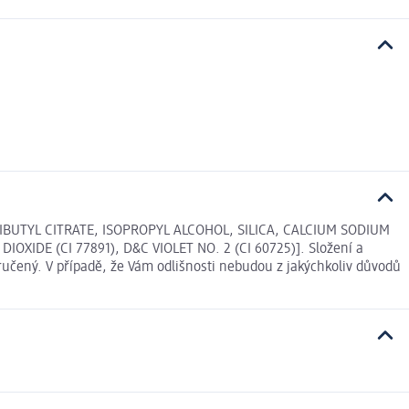
IBUTYL CITRATE, ISOPROPYL ALCOHOL, SILICA, CALCIUM SODIUM
XIDE (CI 77891), D&C VIOLET NO. 2 (CI 60725)]. Složení a
učený. V případě, že Vám odlišnosti nebudou z jakýchkoliv důvodů