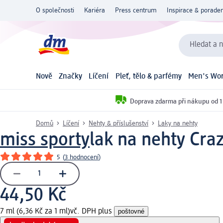
O společnosti
Kariéra
Press centrum
Inspirace & poraden
Hledat a n
Nově
Značky
Líčení
Pleť, tělo & parfémy
Men's Wor
Doprava zdarma při nákupu od 1
Domů
Líčení
Nehty & příslušenství
Laky na nehty
miss sporty
lak na nehty Craz
5
(
3 hodnocení
)
44,50 Kč
7 ml (6,36 Kč za 1 ml)
vč. DPH plus
poštovné