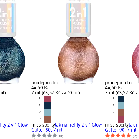
prodejnu dm
prodejnu dm
44,50 Kč
44,50 Kč
ml)
7 ml (63,57 Kč za 10 ml)
7 ml (63,57 Kč z
hty 2 v 1 Glow
miss sporty
lak na nehty 2 v 1 Glow
miss sporty
lak n
Glitter 80, 7 ml
Glitter 90, 7 ml
(0)
(2)