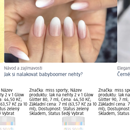
Návod a zajímavosti
Elegan
Jak si nalakovat babyboomer nehty?
Černé
; Název
Značka: miss sporty; Název
Značka: miss sp
ty 2 v 1 Glow
produktu: lak na nehty 2 v 1 Glow
produktu: lak na
a: 44,50 Kč;
Glitter 80, 7 ml; Cena: 44,50 Kč;
Glitter 90, 7 ml
(63,57 Kč za 10
Základní cena: 7 ml (63,57 Kč za 10
Základní cena: 7
tus zelený
ml); Dostupnost: Status zelený
ml); Dostupnost
ý Vybrat
Skladem, Status šedý Vybrat
Skladem, Status