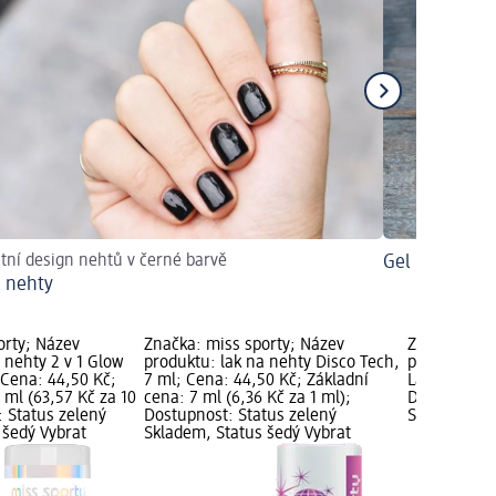
tní design nehtů v černé barvě
Gel laky na n
 nehty
orty; Název
Značka: miss sporty; Název
Značka: mis
 nehty 2 v 1 Glow
produktu: lak na nehty Disco Tech,
produktu: la
; Cena: 44,50 Kč;
7 ml; Cena: 44,50 Kč; Základní
Last 207, 7 
 ml (63,57 Kč za 10
cena: 7 ml (6,36 Kč za 1 ml);
Dostupnost:
: Status zelený
Dostupnost: Status zelený
Skladem, St
 šedý Vybrat
Skladem, Status šedý Vybrat